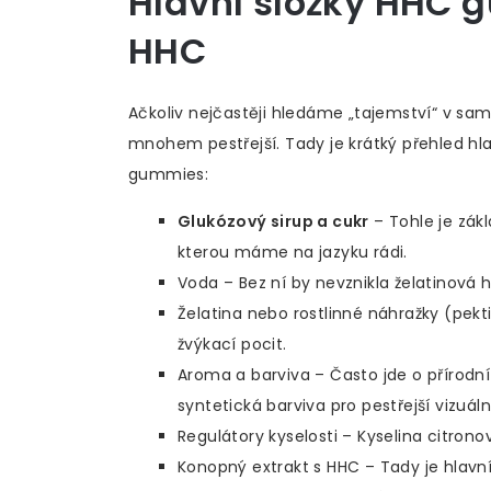
Hlavní složky HHC g
HHC
Ačkoliv nejčastěji hledáme „tajemství“ v sa
mnohem pestřejší. Tady je krátký přehled hlav
gummies:
Glukózový sirup a cukr
– Tohle je zák
kterou máme na jazyku rádi.
Voda – Bez ní by nevznikla želatinová 
Želatina nebo rostlinné náhražky (pekt
žvýkací pocit.
Aroma a barviva – Často jde o přírodní 
syntetická barviva pro pestřejší vizuáln
Regulátory kyselosti – Kyselina citrono
Konopný extrakt s HHC – Tady je hlavn