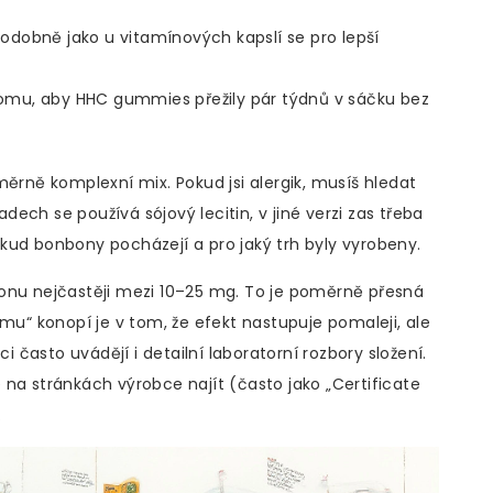
 Podobně jako u vitamínových kapslí se pro lepší
 tomu, aby HHC gummies přežily pár týdnů v sáčku bez
ně komplexní mix. Pokud jsi alergik, musíš hledat
adech se používá sójový lecitin, v jiné verzi zas třeba
kud bonbony pocházejí a pro jaký trh byly vyrobeny.
u nejčastěji mezi 10–25 mg. To je poměrně přesná
ému“ konopí je v tom, že efekt nastupuje pomaleji, ale
ci často uvádějí i detailní laboratorní rozbory složení.
na stránkách výrobce najít (často jako „Certificate
.