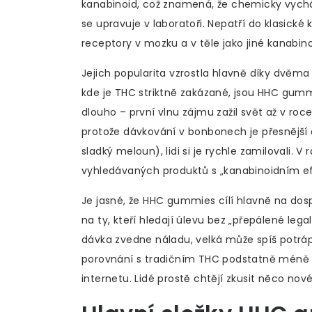
kanabinoid, což znamená, že chemicky vychází
se upravuje v laboratoři. Nepatří do klasic
receptory v mozku a v těle jako jiné kanabino
Jejich popularita vzrostla hlavně díky dvě
kde je THC striktně zakázané, jsou HHC gummi
dlouho – první vlnu zájmu zažil svět až v roc
protože dávkování v bonbonech je přesnější 
sladký meloun), lidi si je rychle zamilovali.
vyhledávaných produktů s „kanabinoidním e
Je jasné, že HHC gummies cílí hlavně na do
na ty, kteří hledají úlevu bez „přepálené leg
dávka zvedne náladu, velká může spíš potrápit
porovnání s tradičním THC podstatně méně p
internetu. Lidé prostě chtějí zkusit něco nové