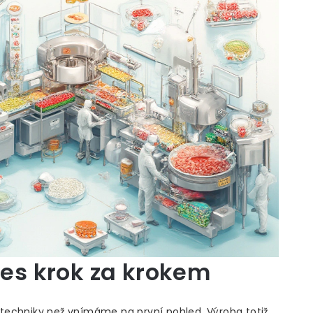
s krok za krokem
techniky než vnímáme na první pohled. Výroba totiž