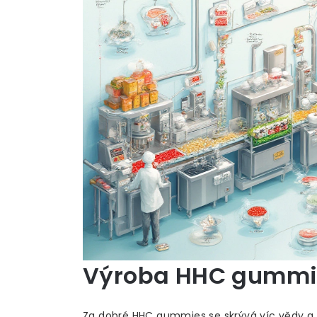
Výroba HHC gummie
Za dobré HHC gummies se skrývá víc vědy a 