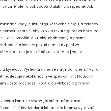
en chutné, ale i dlouhodobě stabilní a bezpečné. Jak
mbinace vody, cukru či glukózového sirupu, a želatiny
 se pomalu zahřeje, aby vznikla tekutá gumová báze. Po
 – olej, obvykle MCT olej, obohacený o přesně
rozhoduje o kvalitě: pokud není HHC pečlivě
á místa“, kde je velká dávka, zatímco jinde v
torů kyselosti. Výsledná směs se nalije do forem. Tvar a
nalití následuje několik hodin ve speciálním chladícím
ím často procházejí kontrolou vlhkosti a profesní
ovaná kontrola složení, která musí prokázat
edlejší látky. Moderní laboratoře k tomu využívají