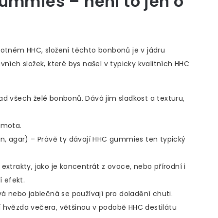
ummies – není to jen o
motném HHC, složení těchto bonbonů je v jádru
ních složek, které bys našel v typicky kvalitních HHC
lad všech želé bonbonů. Dává jim sladkost a texturu,
hmota.
in, agar) – Právě ty dávají HHC gummies ten typický
extrakty, jako je koncentrát z ovoce, nebo přírodní i
í efekt.
vá nebo jablečná se používají pro doladění chuti.
í hvězda večera, většinou v podobě HHC destilátu