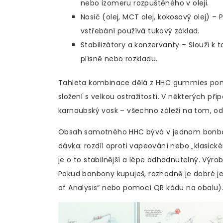
nebo izomeru rozpuštěného v oleji.
Nosič (olej, MCT olej, kokosový olej) –
vstřebání používá tukový základ.
Stabilizátory a konzervanty – Slouží k
plísně nebo rozkladu.
Tahleta kombinace dělá z HHC gummies poměr
složení s velkou ostražitostí. V některých příp
karnaubský vosk – všechno záleží na tom, od
Obsah samotného HHC bývá v jednom bonbon
dávka: rozdíl oproti vapeování nebo „klasick
je o to stabilnější a lépe odhadnutelný. Výrob
Pokud bonbony kupuješ, rozhodně je dobré je 
of Analysis“ nebo pomocí QR kódu na obalu)