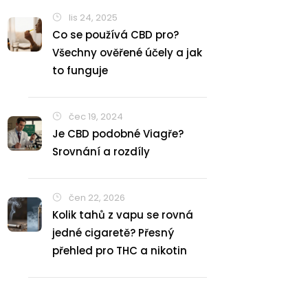
lis 24, 2025
Co se používá CBD pro?
Všechny ověřené účely a jak
to funguje
čec 19, 2024
Je CBD podobné Viagře?
Srovnání a rozdíly
čen 22, 2026
Kolik tahů z vapu se rovná
jedné cigaretě? Přesný
přehled pro THC a nikotin