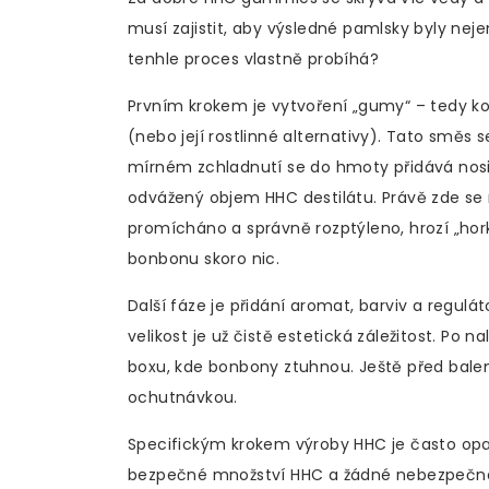
musí zajistit, aby výsledné pamlsky byly nej
tenhle proces vlastně probíhá?
Prvním krokem je vytvoření „gumy“ – tedy ko
(nebo její rostlinné alternativy). Tato směs
mírném zchladnutí se do hmoty přidává nosič
odvážený objem HHC destilátu. Právě zde se 
promícháno a správně rozptýleno, hrozí „hork
bonbonu skoro nic.
Další fáze je přidání aromat, barviv a regulá
velikost je už čistě estetická záležitost. Po 
boxu, kde bonbony ztuhnou. Ještě před balen
ochutnávkou.
Specifickým krokem výroby HHC je často opak
bezpečné množství HHC a žádné nebezpečné v