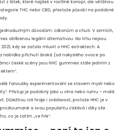
 z látek, které najdeš v rostlině konopí, ale většinou
ké kategorie THC nebo CBD, přestože působí na podobné
idy.
ma jednoduchým důvodům: zákonům a chuti. V zemích,
es oblíbenou legální alternativou. Na trhu nejsou
e 2021, kdy se začalo mluvit o HHC extraktech. A
a nabídka příchutí široká (od nakyslého ovoce po
 V rámci české scény jsou HHC gummies stále jedním z
fektem“.
spělé fanoušky experimentování se stavem mysli nebo
ality“. Přístup je podobný jako u vína nebo rumu – malá
. Důležitou roli hraje i zvědavost, protože HHC je v
rozkoumané a svou popularitu získává i díky síle
ho, co je zatím „ve hře“.