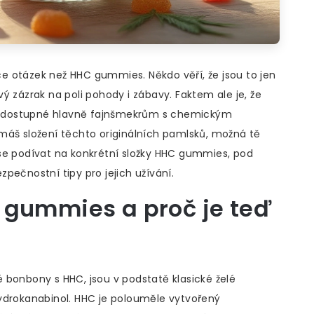
íce otázek než HHC gummies. Někdo věří, že jsou to jen
ový zázrak na poli pohody i zábavy. Faktem ale je, že
íve dostupné hlavně fajnšmekrům s chemickým
máš složení těchto originálních pamlsků, možná tě
se podívat na konkrétní složky HHC gummies, pod
ezpečnostní tipy pro jejich užívání.
 gummies a proč je teď
nbony s HHC, jsou v podstatě klasické želé
ydrokanabinol. HHC je polouměle vytvořený