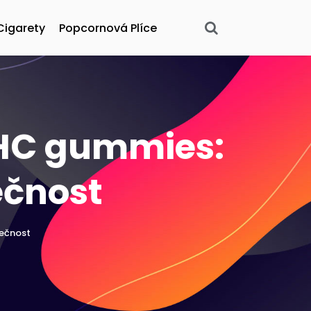
Cigarety
Popcornová Plíce
HHC gummies:
ečnost
pečnost