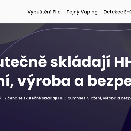
Vypuštění Plic
Tajný Vaping
Detekce E-
kutečně skládají 
ní, výroba a bezp
Z čeho se skutečně skládají HHC gummies: Složení, výroba a bez