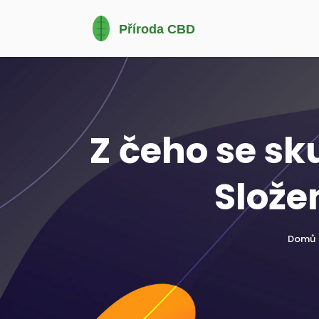
Z čeho se s
Slože
Domů