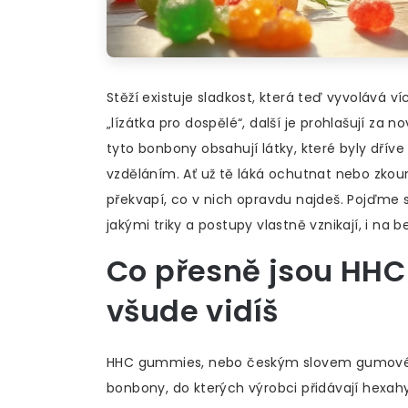
Stěží existuje sladkost, která teď vyvolává v
„lízátka pro dospělé“, další je prohlašují za n
tyto bonbony obsahují látky, které byly dř
vzděláním. Ať už tě láká ochutnat nebo zkou
překvapí, co v nich opravdu najdeš. Pojďme 
jakými triky a postupy vlastně vznikají, i na b
Co přesně jsou HHC
všude vidíš
HHC gummies, nebo českým slovem gumové bo
bonbony, do kterých výrobci přidávají hexah