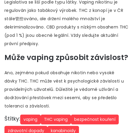
Legislativa se liší podle typu látky. Vaping nikotinu je
regulován jako tabákový výrobek. THC z konopí je v ČR
stále管控ováno, ale držení malého množství je
dekriminalizováno. CBD produkty s nízkým obsahem THC
(pod 1 %) jsou obecně legální. Vždy sledujte aktuální
právní předpisy.
Může vaping způsobit závislost?
Ano, zejména pokud obsahuje nikotin nebo vysoké
dávky THC. THC může vést k psychologické závislosti u
pravidelných uživatelů. Důležité je vědomé užívání a
dodržování přestávek mezi sesemi, aby se předešlo
toleranci a závislosti.
Štítky:
vaping
THC vaping
bezpečnost kouření
zdravotní dopady
kanabinoidy