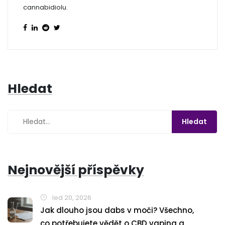
cannabidiolu.
Hledat
Nejnovější příspěvky
led 20, 2026
Jak dlouho jsou dabs v moči? Všechno,
co potřebujete vědět o CBD vaping a