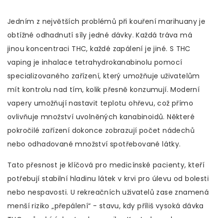
Jedním z největších problémů při kouření marihuany je
obtížné odhadnutí síly jedné dávky. Každá tráva má
jinou koncentraci THC, každé zapálení je jiné. S
THC
vaping
je
inhalace tetrahydrokanabinolu pomocí
specializovaného zařízení
, který umožňuje uživatelům
mít kontrolu nad tím, kolik přesně konzumují.
Moderní
vapery umožňují nastavit teplotu ohřevu, což přímo
ovlivňuje množství uvolněných kanabinoidů. Některé
pokročilé zařízení dokonce zobrazují počet nádechů
nebo odhadované množství spotřebované látky.
Tato přesnost je klíčová pro medicínské pacienty, kteří
potřebují stabilní hladinu látek v krvi pro úlevu od bolesti
nebo nespavosti. U rekreačních uživatelů zase znamená
menší riziko „přepálení“ - stavu, kdy příliš vysoká dávka