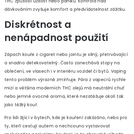
THC způsobí úzkost nebo paniku. Kontrola nad
dávkováním zvyšuje komfort a předvídatelnost zážitku.
Diskrétnost a
nenápadnost použití
Zápach kouře z cigaret nebo jointu je silný, přetrvávající
a snadno detekovatelný. Často zanechává stopy na
oblečení, ve vlasech i v interiéru vozidel či bytů. Vaping
tento problém výrazně zmírňuje. Pára z vapecrů rychle
mizí a většina moderních THC olejů má neutrální chuť
nebo jemné ovocné aroma, které nezatěžuje okolí tak
jako těžký kouř.
Pro lidi žijící v bytech, kde je kouření zakázáno, nebo pro
ty, kteří cestují autem a nechcouno vystavovat