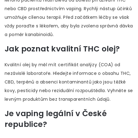
Mnoho pacientů hlásí úlevu od bolesti při užívání THC
nebo CBD prostřednictvím vaping. Rychlý nástup účinků
umožňuje cílenou terapii. Před začátkem léčby se však
vždy poraďte s lékařem, aby byla zvolena správná dávka
a poměr kanabinoidů.
Jak poznat kvalitní THC olej?
Kvalitní olej by měl mít certifikát analýzy (COA) od
nezávislé laboratoře. Hledejte informace o obsahu THC,
CBD, terpénů a absenci kontaminantů jako jsou těžké
kovy, pesticidy nebo reziduální rozpouštědla. Vyhněte se
levným produktům bez transparentních údajů.
Je vaping legální v České
republice?