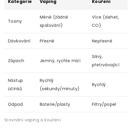
Kategorie
Vaping
Kouření
Méně (žádné
Více (dehet,
Toxiny
spalování)
CO)
Dávkování
Přesné
Nepřesné
Silný,
Zápach
Jemný, rychle mizí
přetrvávající
Nástup
Rychlý
Rychlý
účinků
(sekundy/minuty)
Odpad
Baterie/plasty
Filtry/popel
Srovnání vaping a kouření