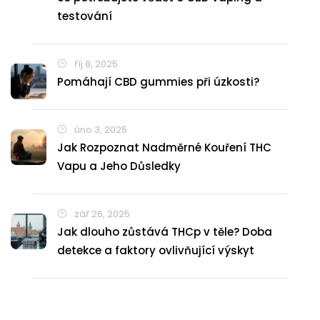
testování
říj 8, 2025
Pomáhají CBD gummies při úzkosti?
úno 3, 2025
Jak Rozpoznat Nadměrné Kouření THC
Vapu a Jeho Důsledky
zář 26, 2025
Jak dlouho zůstává THCp v těle? Doba
detekce a faktory ovlivňující výskyt