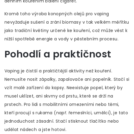
denním kouřením balení cigaret.
Kromě toho výroba konopných olejů pro vaping
nevyžaduje sušení a zrání biomasy v tak velkém měřítku
jako tradiční květiny určené ke kouření, což může vést k
nižší spotřebě energie a vody v pěstebním procesu.
Pohodlí a praktičnost
Vaping je čistší a praktičtější aktivity než kouření.
Nemusíte nosit zápalky, zapalovače ani popelník. Stačí si
vzít malé zařízení do kapsy. Neexistuje popel, který by
musel uklízet, ani skvrny od prstu, které se drží na
prstech. Pro lidi s mobilitními omezeními nebo těmi,
kteří pracují s rukama (např. řemeslníci, umělci), je tato
jednoduchost zásadní. Stačí stisknout tlačítko nebo
udělat nádech a jste hotovi.