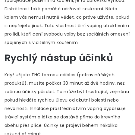
spolujezdce pasivnímu kouření, je to obrovská výhoda.
Diskrétnost také pomáhá udržovat soukromí. Nikdo
kolem vás nemusí nutně vědět, co právě užíváte, pokud
si nepřejete jinak. Tato vlastnost činí vaping atraktivním
pro lidi, kteří cení svobodu volby bez sociálních omezení
spojených s viditelným kouřením.
Rychlý nástup účinků
Když užijete THC formou edibles (potravinářských
produktů), musíte počkat 30 minut až dvě hodiny, než
začnou účinky působit. To může být frustrující, zejména
pokud hledáte rychlou úlevu od akutní bolesti nebo
nevolnosti. Inhalace prostřednictvím vaping bypassuje
trávicí systém a látka se dostává přímo do krevního
oběhu přes plíce. Účinky se projeví během několika
sekund až minut.