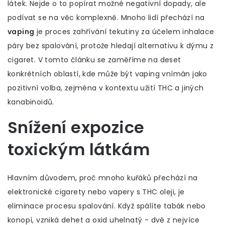
látek. Nejde o to popírat možné negativní dopady, ale
podívat se na věc komplexně. Mnoho lidí přechází na
vaping
je
proces zahřívání tekutiny za účelem inhalace
páry bez spalování
, protože hledají alternativu k dýmu z
cigaret.
V tomto článku se zaměříme na deset
konkrétních oblastí, kde může být vaping vnímán jako
pozitivní volba, zejména v kontextu užití THC a jiných
kanabinoidů.
Snížení expozice
toxickým látkám
Hlavním důvodem, proč mnoho kuřáků přechází na
elektronické cigarety nebo vapery s THC oleji, je
eliminace procesu spalování. Když spálíte tabák nebo
konopí, vzniká dehet a oxid uhelnatý - dvě z nejvíce