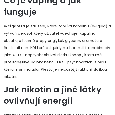
Co je vaping a jak
funguje
e‑cigareta
je
zařízení, které zahřívá kapalinu (e‑liquid) a
vytváří aerosol, který uživatel vdechuje
. Kapalina
obsahuje hlavně propylenglykol, glycerin, aromata a
často nikotin. Některé e‑liquidy mohou mít i kanabinoidy
jako
CBD
-
nepsychoaktivní složku konopí, která má
protizánětlivé účinky
nebo
THC
- psychoaktivní složku,
která mění náladu
. Přesto je nejčastější aktivní složkou
nikotin.
Jak nikotin a jiné látky
ovlivňují energii