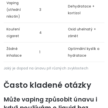
Vaping
Dehydratace +
(střední
3
kortizol
nikotin)
Kouření
Oxid uhelnatý +
4
cigaret
zánět
Žádné
Optimální kyslík a
1
inhalace
hydratace
Jaký je dopad na únavu při různých zvyklostech
Často kladené otázky
Může vaping způsobit únavu i
když používám e‑liquid bez