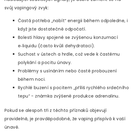
svůj vapingový zvyk:
Častá potřeba „nabít“ energii během odpoledne, i
když jste dostatečně odpočatí.
Bolesti hlavy spojené se zvýšenou konzumací
e‑liquidu (často kvůli dehydrataci).
Suchost v ústech a hrdle, což vede k častému
polykání a pocitu únavy.
Problémy s usínáním nebo časté probouzení
během noci.
Rychlé buzení s pocitem „příliš rychlého srdečního
tepu“ - známka zvýšené produkce adrenalinu.
Pokud se alespoň tři z těchto příznaků objevují
pravidelně, je pravděpodobné, že vaping přispívá k vaší
únavě.