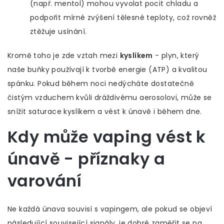
(např. mentol) mohou vyvolat pocit chladu a
podpořit mírné zvýšení tělesné teploty, což rovněž
ztěžuje usínání.
Kromě toho je zde vztah mezi
kyslíkem
-
plyn, který
naše buňky používají k tvorbě energie (ATP)
a kvalitou
spánku. Pokud během noci nedýcháte dostatečně
čistým vzduchem kvůli dráždivému aerosolovi, může se
snížit saturace kyslíkem a vést k únavě i během dne.
Kdy může vaping vést k
únavě - příznaky a
varování
Ne každá únava souvisí s vapingem, ale pokud se objeví
následující související signály, je dobré zaměřit se na