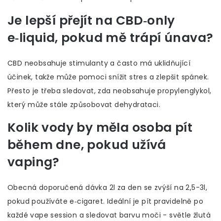
Je lepší přejít na CBD‑only
e‑liquid, pokud mě trápí únava?
CBD neobsahuje stimulanty a často má uklidňující
účinek, takže může pomoci snížit stres a zlepšit spánek.
Přesto je třeba sledovat, zda neobsahuje propylenglykol,
který může stále způsobovat dehydrataci.
Kolik vody by měla osoba pít
během dne, pokud užívá
vaping?
Obecná doporučená dávka 2l za den se zvýší na 2,5-3l,
pokud používáte e‑cigaret. Ideální je pít pravidelně po
každé vape session a sledovat barvu moči - světle žlutá