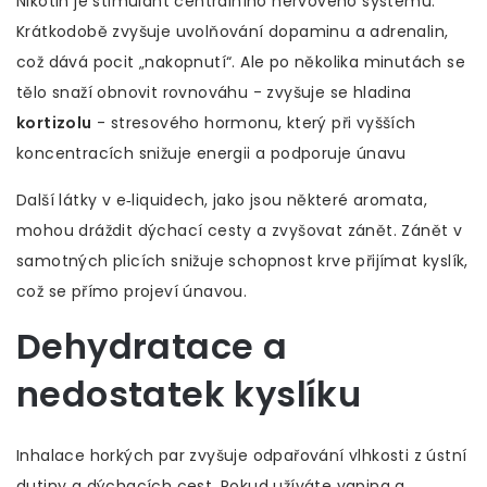
Nikotin je stimulant centrálního nervového systému.
Krátkodobě zvyšuje uvolňování dopaminu a adrenalin,
což dává pocit „nakopnutí“. Ale po několika minutách se
tělo snaží obnovit rovnováhu - zvyšuje se hladina
kortizolu
-
stresového hormonu, který při vyšších
koncentracích snižuje energii a podporuje únavu
Další látky v e‑liquidech, jako jsou některé aromata,
mohou dráždit dýchací cesty a zvyšovat zánět. Zánět v
samotných plicích snižuje schopnost krve přijímat kyslík,
což se přímo projeví únavou.
Dehydratace a
nedostatek kyslíku
Inhalace horkých par zvyšuje odpařování vlhkosti z ústní
dutiny a dýchacích cest. Pokud užíváte vaping a