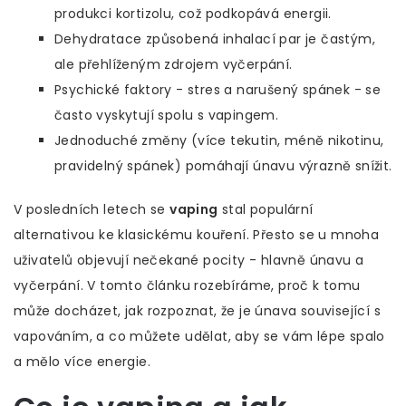
produkci kortizolu, což podkopává energii.
Dehydratace způsobená inhalací par je častým,
ale přehlíženým zdrojem vyčerpání.
Psychické faktory - stres a narušený spánek - se
často vyskytují spolu s vapingem.
Jednoduché změny (více tekutin, méně nikotinu,
pravidelný spánek) pomáhají únavu výrazně snížit.
V posledních letech se
vaping
stal populární
alternativou ke klasickému kouření. Přesto se u mnoha
uživatelů objevují nečekané pocity - hlavně únavu a
vyčerpání. V tomto článku rozebíráme, proč k tomu
může docházet, jak rozpoznat, že je únava související s
vapováním, a co můžete udělat, aby se vám lépe spalo
a mělo více energie.