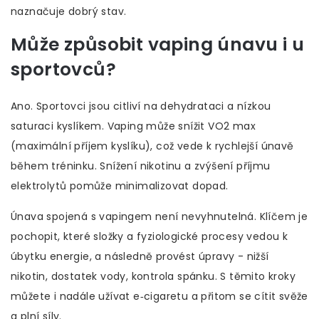
naznačuje dobrý stav.
Může způsobit vaping únavu i u
sportovců?
Ano. Sportovci jsou citliví na dehydrataci a nízkou
saturaci kyslíkem. Vaping může snížit VO2 max
(maximální příjem kyslíku), což vede k rychlejší únavě
během tréninku. Snížení nikotinu a zvýšení příjmu
elektrolytů pomůže minimalizovat dopad.
Únava spojená s vapingem není nevyhnutelná. Klíčem je
pochopit, které složky a fyziologické procesy vedou k
úbytku energie, a následně provést úpravy - nižší
nikotin, dostatek vody, kontrola spánku. S těmito kroky
můžete i nadále užívat e‑cigaretu a přitom se cítit svěže
a plní síly.