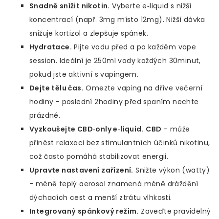
Snadně snížit nikotin.
Vyberte e‑liquid s nižší
koncentrací (např. 3mg místo 12mg). Nižší dávka
snižuje kortizol a zlepšuje spánek.
Hydratace.
Pijte vodu před a po každém vape
session. Ideální je 250ml vody každých 30minut,
pokud jste aktivní s vapingem.
Dejte tělu čas.
Omezte vaping na dříve večerní
hodiny - poslední 2hodiny před spaním nechte
prázdné.
Vyzkoušejte CBD‑only e‑liquid.
CBD
-
může
přinést relaxaci bez stimulantních účinků nikotinu
,
což často pomáhá stabilizovat energii.
Upravte nastavení zařízení.
Snižte výkon (watty)
- méně teplý aerosol znamená méně dráždění
dýchacích cest a menší ztrátu vlhkosti.
Integrovaný spánkový režim.
Zaveďte pravidelný