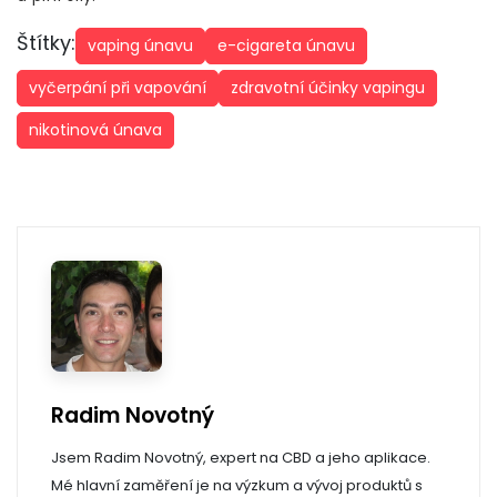
Štítky:
vaping únavu
e-cigareta únavu
vyčerpání při vapování
zdravotní účinky vapingu
nikotinová únava
Radim Novotný
Jsem Radim Novotný, expert na CBD a jeho aplikace.
Mé hlavní zaměření je na výzkum a vývoj produktů s