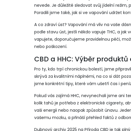
nevede. Je důležité sledovat svůj jídelní režim
Poradili jsme také, jak si ve vapování udržet ko
A co zdraví úst? Vapování má vliv na vaše dásně
podle stavu úst, jestli někdo vapuje THC, a jak
vapujete, doporučujeme pravidelnou péči, možn
nebo poškození.
CBD a HHC: Výběr produktů 
Pro ty, kdo trpí chronickou bolestí, jsme připravi
skrývá za kvalitními náplněmi, na co si dát poz
jsme konkrétní tipy, které vám ušetří čas i pení
Pokud vás zajímá HHC, nevynechali jsme ani te
kolik tahů je potřeba z elektronické cigarety, a
vaši energii nebo naopak způsobit únavu. Jeden
vašemu mozku, a přináší přehled faktů z odborn
Dubnový archiv 2025 na Příroda CBD je tak pln