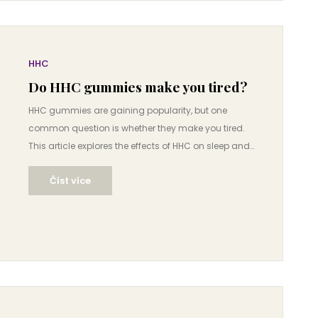
možnosti, jak si užít více, si nenechte ujít.
HHC
Do HHC gummies make you tired?
HHC gummies are gaining popularity, but one
common question is whether they make you tired.
This article explores the effects of HHC on sleep and
energy levels, examining how and why these
Číst více
gummies might influence tiredness. We'll also delve
into user experiences, potential benefits, and offer
tips for consuming HHC gummies safely.
Understanding these factors can help you decide
how HHC fits into your lifestyle.