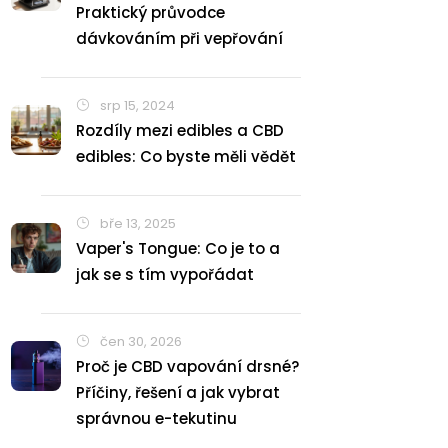
Praktický průvodce
dávkováním při vepřování
srp 15, 2024
Rozdíly mezi edibles a CBD
edibles: Co byste měli vědět
bře 13, 2025
Vaper's Tongue: Co je to a
jak se s tím vypořádat
čen 30, 2026
Proč je CBD vapování drsné?
Příčiny, řešení a jak vybrat
správnou e-tekutinu