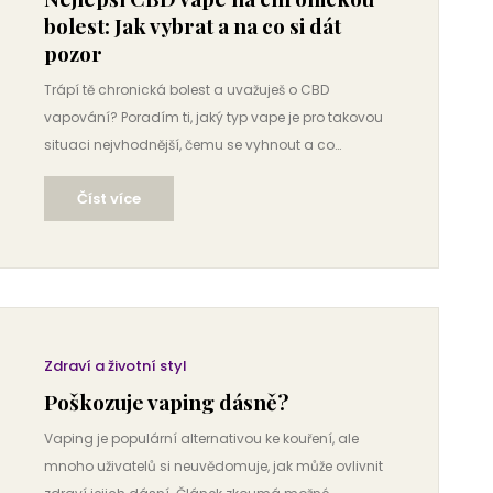
bolest: Jak vybrat a na co si dát
pozor
Trápí tě chronická bolest a uvažuješ o CBD
vapování? Poradím ti, jaký typ vape je pro takovou
situaci nejvhodnější, čemu se vyhnout a co
sledovat při výběru. Prozkoumáme, jak různá
Číst více
zařízení fungují, jak poznat kvalitní CBD náplně a
jestli je vapování skutečně účinné proti bolesti.
Získáš tipy, které ti ušetří čas, peníze i nervy. Ukážu ti
konkrétní rady, které se hodí ještě před samotným
nákupem.
Zdraví a životní styl
Poškozuje vaping dásně?
Vaping je populární alternativou ke kouření, ale
mnoho uživatelů si neuvědomuje, jak může ovlivnit