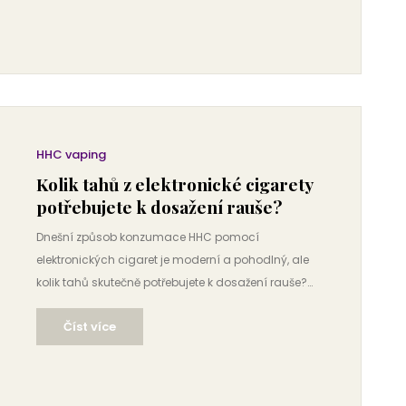
stanovení rozpočtu, abyste dostali to, co očekáváte.
Ponoříme se do složitosti nabídky a poptávky na
CBD trhu.
HHC vaping
Kolik tahů z elektronické cigarety
potřebujete k dosažení rauše?
Dnešní způsob konzumace HHC pomocí
elektronických cigaret je moderní a pohodlný, ale
kolik tahů skutečně potřebujete k dosažení rauše?
Tento článek rozebírá faktory, které ovlivňují účinek
Číst více
HHC, a nabízí tipy, jak tuto látku konzumovat
bezpečně a efektivně. Věnujeme se také rozdílům v
reakcích mezi lidmi a jak se optimálně připravit na
příjemný zážitek. Zajímavosti kolem dávkování i