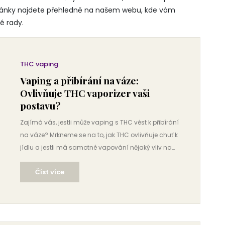
články najdete přehledně na našem webu, kde vám
é rady.
THC vaping
Vaping a přibírání na váze:
Ovlivňuje THC vaporizer vaši
postavu?
Zajímá vás, jestli může vaping s THC vést k přibírání
na váze? Mrkneme se na to, jak THC ovlivňuje chuť k
jídlu a jestli má samotné vapování nějaký vliv na
naši postavu. Dozvíte se i pár konkrétních tipů, jak si
Číst více
hlídat váhu, pokud s vapováním začínáte nebo už
vapujete. V článku najdete praktické rady a ověřené
informace, které vám pomůžou dělat lepší
rozhodnutí.