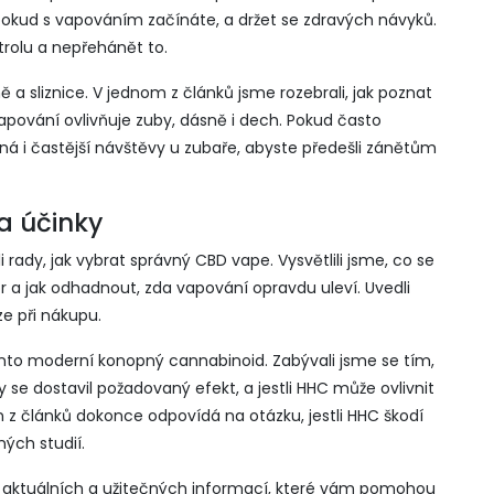
, pokud s vapováním začínáte, a držet se zdravých návyků.
ntrolu a nepřehánět to.
 a sliznice. V jednom z článků jsme rozebrali, jak poznat
 vapování ovlivňuje zuby, dásně i dech. Pokud často
á i častější návštěvy u zubaře, abyste předešli zánětům
a účinky
li rady, jak vybrat správný CBD vape. Vysvětlili jsme, co se
or a jak odhadnout, zda vapování opravdu uleví. Uvedli
ze při nákupu.
nto moderní konopný cannabinoid. Zabývali jsme se tím,
by se dostavil požadovaný efekt, a jestli HHC může ovlivnit
 z článků dokonce odpovídá na otázku, jestli HHC škodí
ých studií.
ý aktuálních a užitečných informací, které vám pomohou