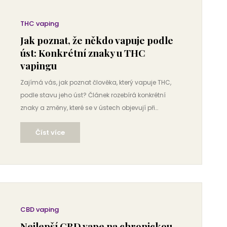
THC vaping
Jak poznat, že někdo vapuje podle
úst: Konkrétní znaky u THC
vapingu
Zajímá vás, jak poznat člověka, který vapuje THC,
podle stavu jeho úst? Článek rozebírá konkrétní
znaky a změny, které se v ústech objevují při
pravidelném vapování. Dozvíte se, co sledovat na
Číst více
zubech, dásních nebo dechu a jak se liší změny
oproti klasickému kouření. Nabídneme i rady, jak
ústa chránit nebo kdy už je lepší zajít k zubaři. Tohle
čtení přijde vhod nejen rodičům nebo učitelům, ale i
samotným vaperům.
CBD vaping
Nejlepší CBD vape na chronickou