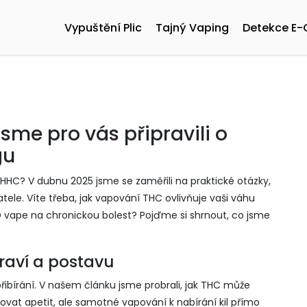
Vypuštění Plic
Tajný Vaping
Detekce E-
sme pro vás připravili o
gu
HHC? V dubnu 2025 jsme se zaměřili na praktické otázky,
atele. Víte třeba, jak vapování THC ovlivňuje vaši váhu
BD vape na chronickou bolest? Pojďme si shrnout, co jsme
raví a postavu
řibírání. V našem článku jsme probrali, jak THC může
yšovat apetit, ale samotné vapování k nabírání kil přímo