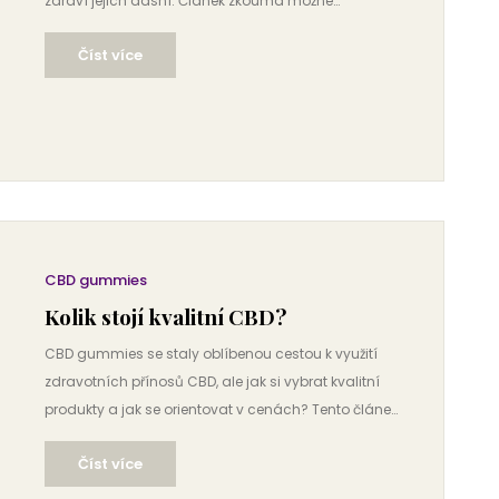
zdraví jejich dásní. Článek zkoumá možné
negativní dopady vapování na ústní dutinu, včetně
Číst více
rizika zánětu dásní a ústní eroze. Zjistíte také, jakými
způsoby můžete minimalizovat potenciální škody a
jak se starat o své ústní zdraví, pokud pravidelně
používáte vaporizér. Důležitá je prevence a
uvědomění o rizicích spojených s užíváním THC
vaping produktů.
CBD gummies
Kolik stojí kvalitní CBD?
CBD gummies se staly oblíbenou cestou k využití
zdravotních přínosů CBD, ale jak si vybrat kvalitní
produkty a jak se orientovat v cenách? Tento článek
prozkoumá, na co si dát pozor při nákupu CBD, proč
Číst více
kvalita může být rozhodující, a jak rozpoznat ty
nejlepší produkty na trhu. Najdete zde i rady pro