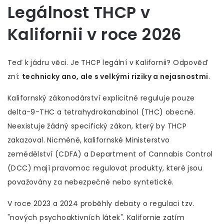
Legálnost THCP v
Kalifornii v roce 2026
Teď k jádru věci. Je THCP legální v Kalifornii? Odpověď
zní:
technicky ano, ale s velkými riziky a nejasnostmi
.
Kalifornský zákonodárství explicitně reguluje pouze
delta-9-THC a tetrahydrokanabinol (THC) obecně.
Neexistuje žádný specifický zákon, který by THCP
zakazoval. Nicméně, kalifornské Ministerstvo
zemědělství (CDFA) a Department of Cannabis Control
(DCC) mají pravomoc regulovat produkty, které jsou
považovány za nebezpečné nebo syntetické.
V roce 2023 a 2024 proběhly debaty o regulaci tzv.
"nových psychoaktivních látek". Kalifornie zatím