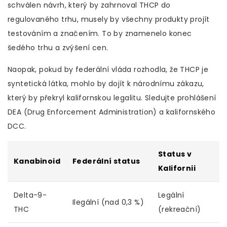
schválen návrh, který by zahrnoval THCP do
regulovaného trhu, musely by všechny produkty projít
testováním a značením. To by znamenelo konec
šedého trhu a zvýšení cen.
Naopak, pokud by federální vláda rozhodla, že THCP je
syntetická látka, mohlo by dojít k národnímu zákazu,
který by překryl kalifornskou legalitu. Sledujte prohlášení
DEA (Drug Enforcement Administration) a kalifornského
DCC.
Status v
Kanabinoid
Federální status
R
Kalifornii
Delta-9-
Legální
Ilegální (nad 0,3 %)
N
THC
(rekreační)