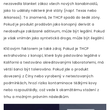
nezavedla blanket zákaz všech nových kanabinoidů,
jako to udělaly některé jiné státy (např. Texas nebo
Arkansas). To znamená, že THCP spadá do šedé zóny.
Pokud je produkt prodáván jako konopný derivát a
neobsahuje zakázané aditivum, může být legální. Pokud
je však vnímán jako syntetická droga, může být ilegální.
Klíčovým faktorem je také zdroj. Pokud je THCP
extrahováno z konopí, které bylo pěstováno legálně v
Kalifornii a testováno akreditovanými laboratořemi, má
větší šanci být tolerováno. Pokud jde o produkt
dovezený z Číny nebo vyrobený v netestovaných
podmínkách, hrozí riziko kontaminace těžkými kovy
nebo rozpouštědly, což vede k okamžitému stažení z
trhu a možným právním následkům.