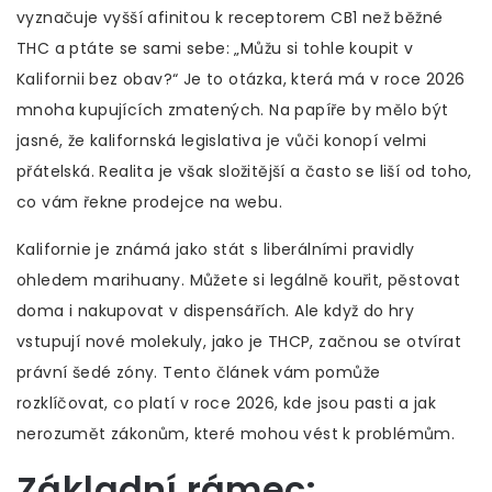
vyznačuje vyšší afinitou k receptorem CB1 než běžné
THC
a ptáte se sami sebe: „Můžu si tohle koupit v
Kalifornii bez obav?“ Je to otázka, která má v roce 2026
mnoha kupujících zmatených. Na papíře by mělo být
jasné, že kalifornská legislativa je vůči konopí velmi
přátelská. Realita je však složitější a často se liší od toho,
co vám řekne prodejce na webu.
Kalifornie je známá jako stát s liberálními pravidly
ohledem marihuany. Můžete si legálně kouřit, pěstovat
doma i nakupovat v dispensářích. Ale když do hry
vstupují nové molekuly, jako je THCP, začnou se otvírat
právní šedé zóny. Tento článek vám pomůže
rozklíčovat, co platí v roce 2026, kde jsou pasti a jak
nerozumět zákonům, které mohou vést k problémům.
Základní rámec: