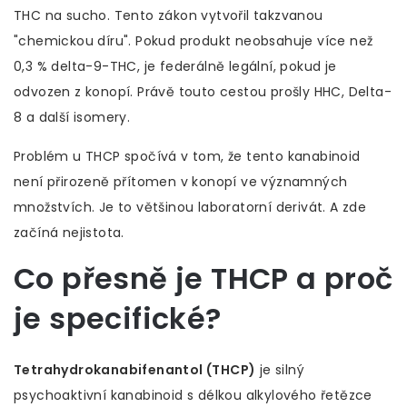
THC na sucho
. Tento zákon vytvořil takzvanou
"chemickou díru". Pokud produkt neobsahuje více než
0,3 % delta-9-THC, je federálně legální, pokud je
odvozen z konopí. Právě touto cestou prošly HHC, Delta-
8 a další isomery.
Problém u THCP spočívá v tom, že tento kanabinoid
není přirozeně přítomen v konopí ve významných
množstvích. Je to většinou laboratorní derivát. A zde
začíná nejistota.
Co přesně je THCP a proč
je specifické?
Tetrahydrokanabifenantol (THCP)
je
silný
psychoaktivní kanabinoid s délkou alkylového řetězce