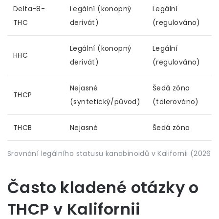
Delta-8-
Legální (konopný
Legální
N
THC
derivát)
(regulováno)
Legální (konopný
Legální
HHC
N
derivát)
(regulováno)
Nejasné
Šedá zóna
THCP
V
(syntetický/původ)
(tolerováno)
THCB
Nejasné
Šedá zóna
V
Srovnání legálního statusu kanabinoidů v Kalifornii (2026)
Často kladené otázky o
THCP v Kalifornii