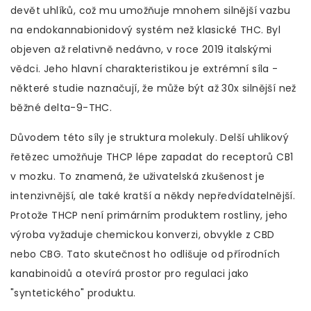
devět uhlíků, což mu umožňuje mnohem silnější vazbu
na endokannabionidový systém než klasické THC
. Byl
objeven až relativně nedávno, v roce 2019 italskými
vědci. Jeho hlavní charakteristikou je extrémní síla -
některé studie naznačují, že může být až 30x silnější než
běžné delta-9-THC.
Důvodem této síly je struktura molekuly. Delší uhlikový
řetězec umožňuje THCP lépe zapadat do receptorů CB1
v mozku. To znamená, že uživatelská zkušenost je
intenzivnější, ale také kratší a někdy nepředvídatelnější.
Protože THCP není primárním produktem rostliny, jeho
výroba vyžaduje chemickou konverzi, obvykle z CBD
nebo CBG. Tato skutečnost ho odlišuje od přírodních
kanabinoidů a otevírá prostor pro regulaci jako
"syntetického" produktu.