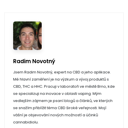
Radim Novotný
Jsem Radim Novotný, expert na CBD a jeho aplikace.
Mé hlavní zaměření je na výzkum a vývoj produktů s
CBD, THC a HHC. Pracuji v laboratoři ve městě Brno, kde
se specializuji na inovace v oblasti vaping. Mým
vedlejším zájmem je psaní blogů a článků, ve kterých
se snažím přiblížit téma CBD široké veřejnosti. Mojí
vášní je objevování nových možností a účinků
cannabidiolu.