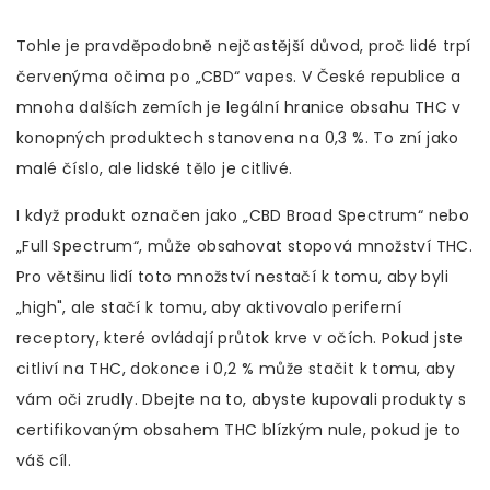
Tohle je pravděpodobně nejčastější důvod, proč lidé trpí
červenýma očima po „CBD“ vapes. V České republice a
mnoha dalších zemích je legální hranice obsahu THC v
konopných produktech stanovena na 0,3 %. To zní jako
malé číslo, ale lidské tělo je citlivé.
I když produkt označen jako „CBD Broad Spectrum“ nebo
„Full Spectrum“, může obsahovat stopová množství THC.
Pro většinu lidí toto množství nestačí k tomu, aby byli
„high", ale stačí k tomu, aby aktivovalo periferní
receptory, které ovládají průtok krve v očích. Pokud jste
citliví na THC, dokonce i 0,2 % může stačit k tomu, aby
vám oči zrudly. Dbejte na to, abyste kupovali produkty s
certifikovaným obsahem THC blízkým nule, pokud je to
váš cíl.