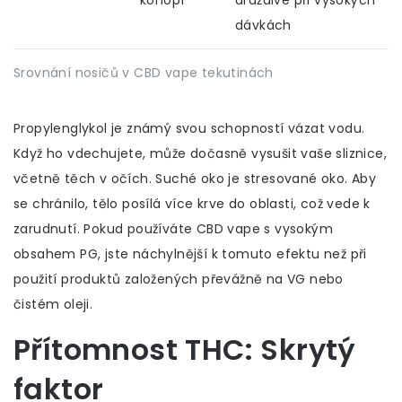
konopí
dráždivé při vysokých
dávkách
Srovnání nosičů v CBD vape tekutinách
Propylenglykol je známý svou schopností vázat vodu.
Když ho vdechujete, může dočasně vysušit vaše sliznice,
včetně těch v očích. Suché oko je stresované oko. Aby
se chránilo, tělo posílá více krve do oblasti, což vede k
zarudnutí. Pokud používáte CBD vape s vysokým
obsahem PG, jste náchylnější k tomuto efektu než při
použití produktů založených převážně na VG nebo
čistém oleji.
Přítomnost THC: Skrytý
faktor