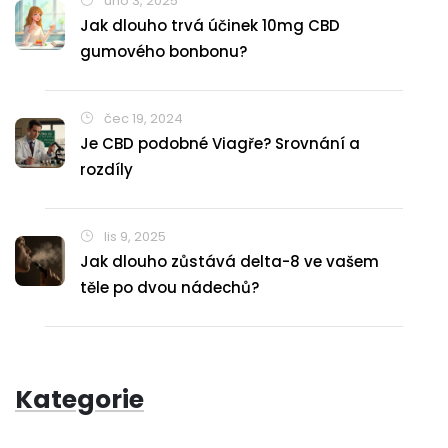
úno 3, 2025
Jak dlouho trvá účinek 10mg CBD
gumového bonbonu?
čec 19, 2024
Je CBD podobné Viagře? Srovnání a
rozdíly
lis 9, 2025
Jak dlouho zůstává delta-8 ve vašem
těle po dvou nádechů?
Kategorie