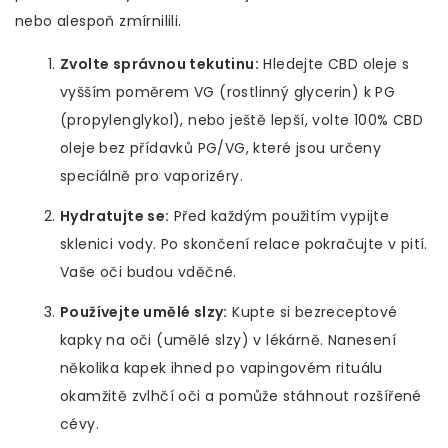
nebo alespoň zmírnilili.
Zvolte správnou tekutinu:
Hledejte CBD oleje s
vyšším poměrem VG (rostlinný glycerin) k PG
(propylenglykol), nebo ještě lepší, volte 100% CBD
oleje bez přídavků PG/VG, které jsou určeny
speciálně pro vaporizéry.
Hydratujte se:
Před každým použitím vypijte
sklenici vody. Po skončení relace pokračujte v pití.
Vaše oči budou vděčné.
Používejte umělé slzy:
Kupte si bezreceptové
kapky na oči (umělé slzy) v lékárně. Nanesení
několika kapek ihned po vapingovém rituálu
okamžitě zvlhčí oči a pomůže stáhnout rozšířené
cévy.