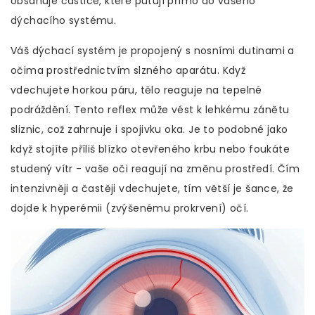
obsahuje částice, které putují přímo do vašeho
dýchacího systému.
Váš dýchací systém je propojený s nosními dutinami a
očima prostřednictvím slzného aparátu. Když
vdechujete horkou páru, tělo reaguje na tepelné
podráždění. Tento reflex může vést k lehkému zánětu
sliznic, což zahrnuje i spojivku oka. Je to podobné jako
když stojíte příliš blízko otevřeného krbu nebo foukáte
studený vítr - vaše oči reagují na změnu prostředí. Čím
intenzivněji a častěji vdechujete, tím větší je šance, že
dojde k hyperémii (zvýšenému prokrvení) očí.