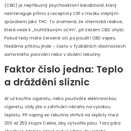
(CBD) je nepříbuzný psychoaktivní kanabinoid, který
neinteraguje přímo s receptory CB1 v mozku stejným
způsobem jako THC. To znamená, že chemická reakce,
která vede k „truhlíčkovým očím“, při čistém CBD chybí.
Pokud tedy máte červené oči po použití CBD vapes,
hledáme příčinu jinde - často v fyzikálních vlastnostech
samotného parování nebo v složení tekutiny.
Faktor číslo jedna: Teplo
a dráždění sliznic
Ať už kouříte cigaretu, nebo používáte elektronickou
cigaretu, vždy jde o zahřívání něčeho na vysokou
teplotu. Při
vaping
se tekutina ohřívá na teploty mezi
200 až 250 stupni Celsia, aby vytvořila páru. Tato pára