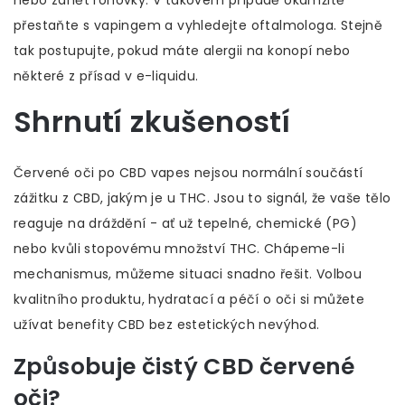
nebo zánět rohovky. V takovém případě okamžitě
přestaňte s vapingem a vyhledejte oftalmologa. Stejně
tak postupujte, pokud máte alergii na konopí nebo
některé z přísad v e-liquidu.
Shrnutí zkušeností
Červené oči po CBD vapes nejsou normální součástí
zážitku z CBD, jakým je u THC. Jsou to signál, že vaše tělo
reaguje na dráždění - ať už tepelné, chemické (PG)
nebo kvůli stopovému množství THC. Chápeme-li
mechanismus, můžeme situaci snadno řešit. Volbou
kvalitního produktu, hydratací a péčí o oči si můžete
užívat benefity
CBD
bez estetických nevýhod.
Způsobuje čistý CBD červené
oči?