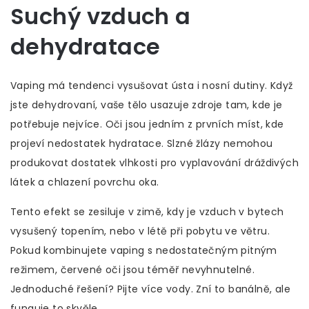
Suchý vzduch a
dehydratace
Vaping má tendenci vysušovat ústa i nosní dutiny. Když
jste dehydrovaní, vaše tělo usazuje zdroje tam, kde je
potřebuje nejvíce. Oči jsou jedním z prvních míst, kde
projeví nedostatek hydratace. Slzné žlázy nemohou
produkovat dostatek vlhkosti pro vyplavování dráždivých
látek a chlazení povrchu oka.
Tento efekt se zesiluje v zimě, kdy je vzduch v bytech
vysušený topením, nebo v létě při pobytu ve větru.
Pokud kombinujete vaping s nedostatečným pitným
režimem, červené oči jsou téměř nevyhnutelné.
Jednoduché řešení? Pijte více vody. Zní to banálně, ale
funguje to skvěle.