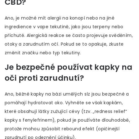
CBD?
Ano, je možné mít alergii na konopí nebo na jiné
ingredience v vape tekutině, jako jsou terpeny nebo
příchutě. Alergická reakce se často projevuje svěděním,
otoky a zarudnutím očí. Pokud se to opakuje, zkuste
změnit značku nebo typ tekutiny.
Je bezpečné používat kapky na
oči proti zarudnutí?
Ano, běžné kapky na bázi umělých slz jsou bezpečné a
pomáhají hydratovat oko. Vyhněte se však kapkám,
které obsahují látky zužující cévy (tzv. „redness relief“
kapky s fenylefrinem), pokud je používáte dlouhodobě,
protože mohou způsobit rebound efekt (opičinejší
zarudnutí po odeznění účinku).