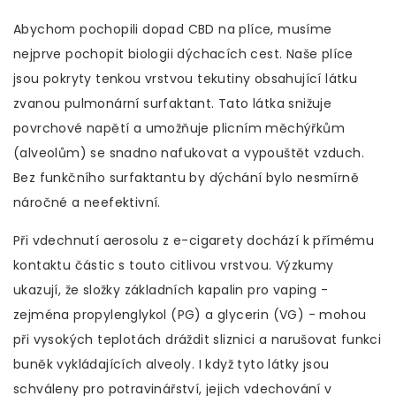
Abychom pochopili dopad CBD na plíce, musíme
nejprve pochopit biologii dýchacích cest. Naše plíce
jsou pokryty tenkou vrstvou tekutiny obsahující látku
zvanou
pulmonární surfaktant
. Tato látka snižuje
povrchové napětí a umožňuje plicním měchýřkům
(alveolům) se snadno nafukovat a vypouštět vzduch.
Bez funkčního surfaktantu by dýchání bylo nesmírně
náročné a neefektivní.
Při vdechnutí aerosolu z e-cigarety dochází k přímému
kontaktu částic s touto citlivou vrstvou. Výzkumy
ukazují, že složky základních kapalin pro vaping -
zejména
propylenglykol
(PG) a
glycerin
(VG) - mohou
při vysokých teplotách dráždit sliznici a narušovat funkci
buněk vykládajících alveoly. I když tyto látky jsou
schváleny pro potravinářství, jejich vdechování v