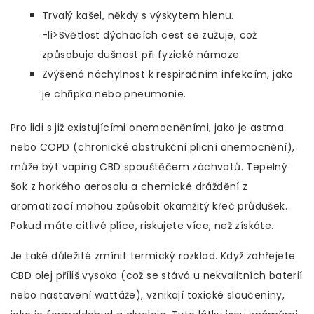
Trvalý kašel, někdy s výskytem hlenu.
-li>Světlost dýchacích cest se zužuje, což
způsobuje dušnost při fyzické námaze.
Zvýšená náchylnost k respiračním infekcím, jako
je chřipka nebo pneumonie.
Pro lidi s již existujícími onemocněními, jako je astma
nebo COPD (chronické obstrukční plicní onemocnění),
může být vaping CBD spouštěčem záchvatů. Tepelný
šok z horkého aerosolu a chemické dráždění z
aromatizací mohou způsobit okamžitý křeč průdušek.
Pokud máte citlivé plíce, riskujete více, než získáte.
Je také důležité zmínit termický rozklad. Když zahřejete
CBD olej příliš vysoko (což se stává u nekvalitních baterií
nebo nastavení wattáže), vznikají toxické sloučeniny,