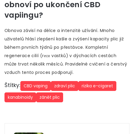
obnoví po ukončení CBD
vapiingu?
Obnova závisí na délce a intenzitě užívání. Mnoho
uživatelů hlásí zlepšení kašle a zvýšení kapacity plic již
během prvních týdnů po přestávce. Kompletní
regenerace cilií (rеси vastků) v dýchacích cestách
může trvat několik měsíců. Pravidelné cvičení a čerstvý
vzduch tento proces podporují.
Štítky:
CBD vaping
zdraví plic
rizika e-cigaret
kanabinoidy
zánět plic