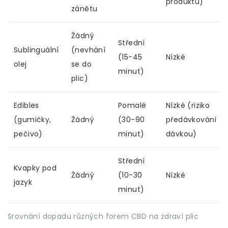
produktu)
zánětu
Žádný
Střední
Sublinguální
(nevhání
(15-45
Nízké
olej
se do
minut)
plic)
Edibles
Pomalé
Nízké (riziko
(gumičky,
Žádný
(30-90
předávkování
pečivo)
minut)
dávkou)
Střední
Kvapky pod
Žádný
(10-30
Nízké
jazyk
minut)
Srovnání dopadu různých forem CBD na zdraví plic