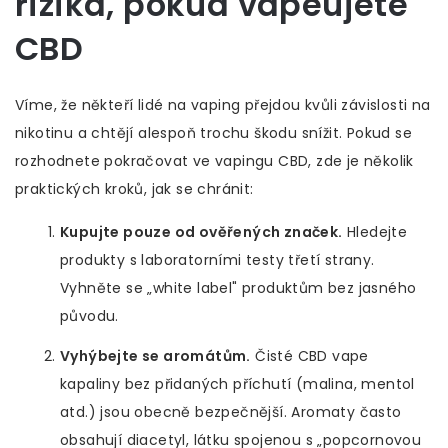
rizika, pokud vapeujete
CBD
Víme, že někteří lidé na vaping přejdou kvůli závislosti na
nikotinu a chtějí alespoň trochu škodu snížit. Pokud se
rozhodnete pokračovat ve vapingu CBD, zde je několik
praktických kroků, jak se chránit:
Kupujte pouze od ověřených značek.
Hledejte
produkty s laboratorními testy třetí strany.
Vyhněte se „white label" produktům bez jasného
původu.
Vyhýbejte se aromátům.
Čisté CBD vape
kapaliny bez přidaných příchutí (malina, mentol
atd.) jsou obecně bezpečnější. Aromaty často
obsahují diacetyl, látku spojenou s „popcornovou