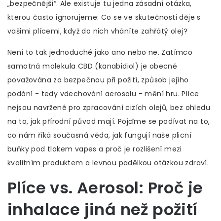
„bezpečnější“. Ale existuje tu jedna zásadní otázka,
kterou často ignorujeme: Co se ve skutečnosti děje s
vašimi plícemi, když do nich vháníte zahřátý olej?
Není to tak jednoduché jako ano nebo ne. Zatímco
samotná molekula CBD (kanabidiol) je obecně
považována za bezpečnou při požití, způsob jejího
podání - tedy vdechování aerosolu - mění hru. Plíce
nejsou navržené pro zpracování cizích olejů, bez ohledu
na to, jak přírodní původ mají. Pojďme se podívat na to,
co nám říká současná věda, jak fungují naše plicní
buňky pod tlakem vapes a proč je rozlišení mezi
kvalitním produktem a levnou padělkou otázkou zdraví.
Plíce vs. Aerosol: Proč je
inhalace jiná než požití