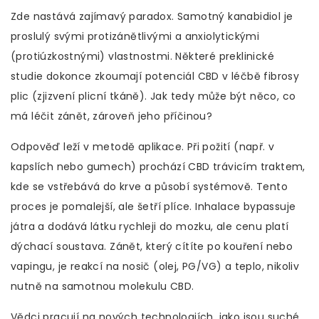
Zde nastává zajímavý paradox. Samotný kanabidiol je
proslulý svými protizánětlivými a anxiolytickými
(protiúzkostnými) vlastnostmi. Některé preklinické
studie dokonce zkoumají potenciál CBD v léčbě fibrosy
plic (zjizvení plicní tkáně). Jak tedy může být něco, co
má léčit zánět, zároveň jeho příčinou?
Odpověď leží v metodě aplikace. Při požití (např. v
kapslích nebo gumech) prochází CBD trávicím traktem,
kde se vstřebává do krve a působí systémově. Tento
proces je pomalejší, ale šetří plíce. Inhalace bypassuje
játra a dodává látku rychleji do mozku, ale cenu platí
dýchací soustava. Zánět, který cítíte po kouření nebo
vapingu, je reakcí na nosič (olej, PG/VG) a teplo, nikoliv
nutně na samotnou molekulu CBD.
Vědci pracují na nových technologiích, jako jsou suché