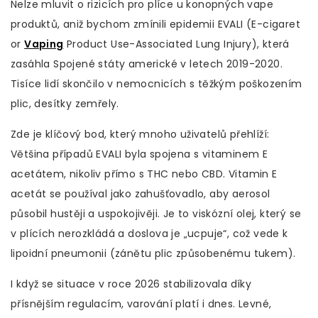
Nelze mluvit o rizicích pro plíce u konopných vape
produktů, aniž bychom zmínili epidemii EVALI (E-cigaret
or
Vaping
Product Use-Associated Lung Injury), která
zasáhla Spojené státy americké v letech 2019-2020.
Tisíce lidí skončilo v nemocnicích s těžkým poškozením
plic, desítky zemřely.
Zde je klíčový bod, který mnoho uživatelů přehlíží:
Většina případů EVALI byla spojena s
vitaminem E
acetátem
, nikoliv přímo s THC nebo CBD. Vitamin E
acetát se používal jako zahušťovadlo, aby aerosol
působil hustěji a uspokojivěji. Je to viskózní olej, který se
v plících nerozkládá a doslova je „ucpuje“, což vede k
lipoidní pneumonii (zánětu plic způsobenému tukem).
I když se situace v roce 2026 stabilizovala díky
přísnějším regulacím, varování platí i dnes. Levné,