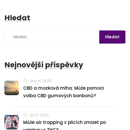
Hledat
Nejnovější příspěvky
úno 6, 2025
CBD a mozková mlha: Může pomoci
volba CBD gumových bonbonů?
lis 17, 2025
Může air trapping v plicích zmizet po
vapingu s THC?