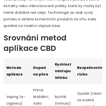
extrakty nebo mikronizované prášky, které by mohly být
méně dráždivé než oleje. Technologie se však vyvíjí
pomalu a většina komerčních produktů na trhu stále
spoléhá na tradiční olejové báze.
Srovnání metod
aplikace CBD
Rychlost
Metoda
Dopad
Bezpečnostní
nástupu
aplikace
na plíce
riziko
účinku
Přímé
Vysoké (závisí
Vaping (e-
dráždění,
Rychlé
na kvalitě
cigarety)
riziko
(minuty)