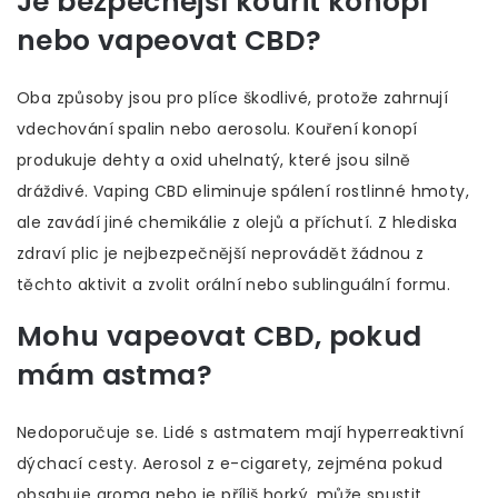
Je bezpečnější kouřit konopí
nebo vapeovat CBD?
Oba způsoby jsou pro plíce škodlivé, protože zahrnují
vdechování spalin nebo aerosolu. Kouření konopí
produkuje dehty a oxid uhelnatý, které jsou silně
dráždivé. Vaping CBD eliminuje spálení rostlinné hmoty,
ale zavádí jiné chemikálie z olejů a příchutí. Z hlediska
zdraví plic je nejbezpečnější neprovádět žádnou z
těchto aktivit a zvolit orální nebo sublinguální formu.
Mohu vapeovat CBD, pokud
mám astma?
Nedoporučuje se. Lidé s astmatem mají hyperreaktivní
dýchací cesty. Aerosol z e-cigarety, zejména pokud
obsahuje aroma nebo je příliš horký, může spustit