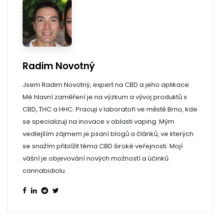
Radim Novotný
Jsem Radim Novotný, expert na CBD a jeho aplikace.
Mé hlavní zaměření je na výzkum a vývoj produktů s
CBD, THC a HHC. Pracuji v laboratoři ve městě Brno, kde
se specializuji na inovace v oblasti vaping. Mým
vedlejším zájmem je psaní blogů a článků, ve kterých
se snažím přiblížit téma CBD široké veřejnosti. Mojí
vášní je objevování nových možností a účinků
cannabidiolu.