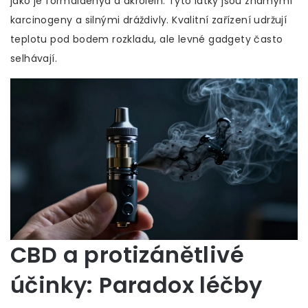
jako je formaldehyd a akrolein. Tyto látky jsou známými
karcinogeny a silnými dráždivly. Kvalitní zařízení udržují
teplotu pod bodem rozkladu, ale levné gadgety často
selhávají.
CBD a protizánětlivé
účinky: Paradox léčby