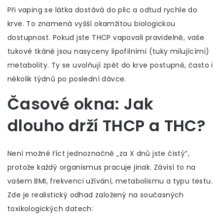
Při
vaping
se látka dostává do plic a odtud rychle do
krve. To znamená vyšší okamžitou biologickou
dostupnost. Pokud jste THCP vapovali pravidelně, vaše
tukové tkáně jsou nasyceny lipofilními (tuky milujícími)
metabolity. Ty se uvolňují zpět do krve postupně, často i
několik týdnů po poslední dávce.
Časové okna: Jak
dlouho drží THCP a THC?
Není možné říct jednoznačně „za X dnů jste čistý“,
protože každý organismus pracuje jinak. Závisí to na
vašem BMI, frekvenci užívání, metabolismu a typu testu.
Zde je realistický odhad založený na současných
toxikologických datech: