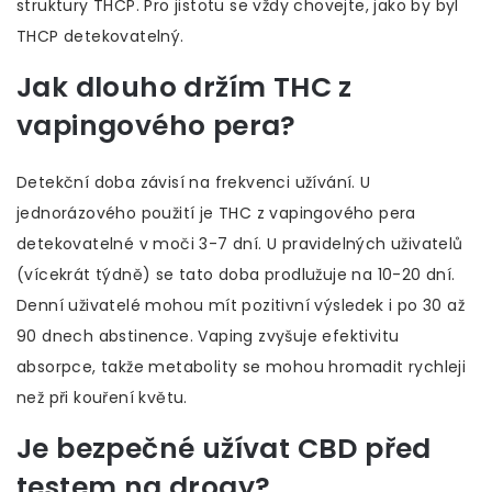
struktury THCP. Pro jistotu se vždy chovejte, jako by byl
THCP detekovatelný.
Jak dlouho držím THC z
vapingového pera?
Detekční doba závisí na frekvenci užívání. U
jednorázového použití je THC z vapingového pera
detekovatelné v moči 3-7 dní. U pravidelných uživatelů
(vícekrát týdně) se tato doba prodlužuje na 10-20 dní.
Denní uživatelé mohou mít pozitivní výsledek i po 30 až
90 dnech abstinence. Vaping zvyšuje efektivitu
absorpce, takže metabolity se mohou hromadit rychleji
než při kouření květu.
Je bezpečné užívat CBD před
testem na drogy?