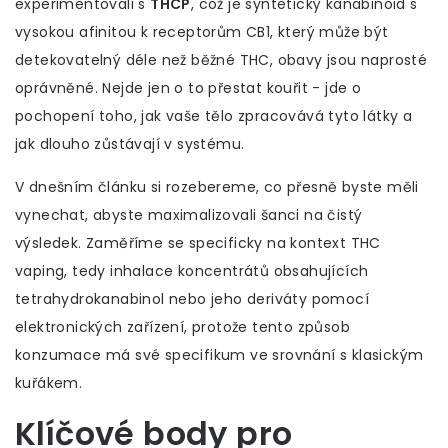
experimentovali s
THCP
, což je
syntetický kanabinoid s
vysokou afinitou k receptorům CB1, který může být
detekovatelný déle než běžné THC
, obavy jsou naprosté
oprávněné. Nejde jen o to přestat kouřit - jde o
pochopení toho, jak vaše tělo zpracovává tyto látky a
jak dlouho zůstávají v systému.
V dnešním článku si rozebereme, co přesně byste měli
vynechat, abyste maximalizovali šanci na čistý
výsledek. Zaměříme se specificky na kontext
THC
vaping
, tedy
inhalace koncentrátů obsahujících
tetrahydrokanabinol nebo jeho deriváty pomocí
elektronických zařízení
, protože tento způsob
konzumace má své specifikum ve srovnání s klasickým
kuřákem.
Klíčové body pro