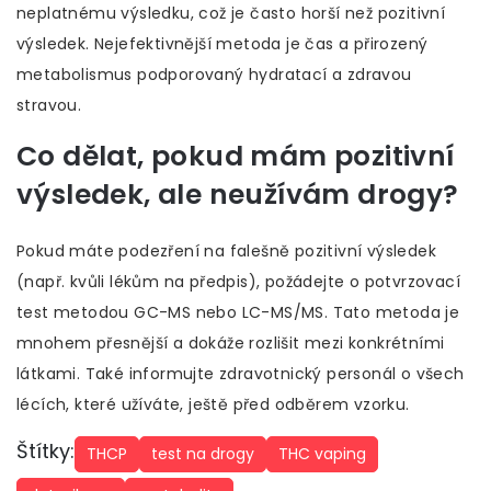
neplatnému výsledku, což je často horší než pozitivní
výsledek. Nejefektivnější metoda je čas a přirozený
metabolismus podporovaný hydratací a zdravou
stravou.
Co dělat, pokud mám pozitivní
výsledek, ale neužívám drogy?
Pokud máte podezření na falešně pozitivní výsledek
(např. kvůli lékům na předpis), požádejte o potvrzovací
test metodou GC-MS nebo LC-MS/MS. Tato metoda je
mnohem přesnější a dokáže rozlišit mezi konkrétními
látkami. Také informujte zdravotnický personál o všech
lécích, které užíváte, ještě před odběrem vzorku.
Štítky:
THCP
test na drogy
THC vaping