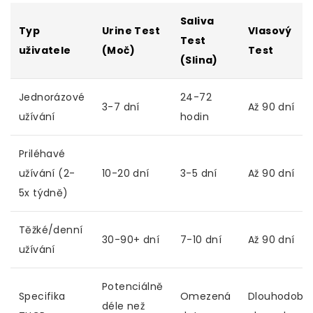
Saliva
Typ
Urine Test
Vlasový
Test
uživatele
(Moč)
Test
(Slina)
Jednorázové
24-72
3-7 dní
Až 90 dní
užívání
hodin
Priléhavé
užívání (2-
10-20 dní
3-5 dní
Až 90 dní
5x týdně)
Těžké/denní
30-90+ dní
7-10 dní
Až 90 dní
užívání
Potenciálně
Specifika
Omezená
Dlouhodobá
déle než