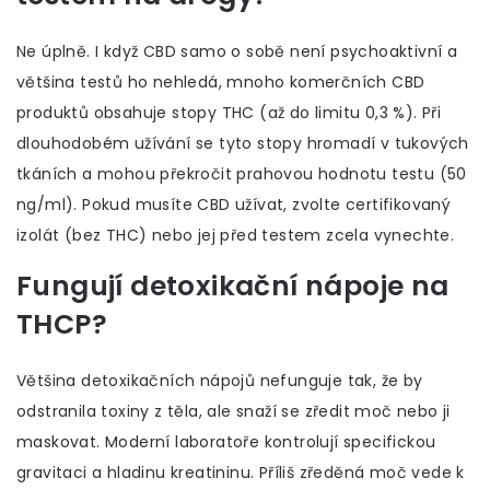
Ne úplně. I když CBD samo o sobě není psychoaktivní a
většina testů ho nehledá, mnoho komerčních CBD
produktů obsahuje stopy THC (až do limitu 0,3 %). Při
dlouhodobém užívání se tyto stopy hromadí v tukových
tkáních a mohou překročit prahovou hodnotu testu (50
ng/ml). Pokud musíte CBD užívat, zvolte certifikovaný
izolát (bez THC) nebo jej před testem zcela vynechte.
Fungují detoxikační nápoje na
THCP?
Většina detoxikačních nápojů nefunguje tak, že by
odstranila toxiny z těla, ale snaží se zředit moč nebo ji
maskovat. Moderní laboratoře kontrolují specifickou
gravitaci a hladinu kreatininu. Příliš zředěná moč vede k