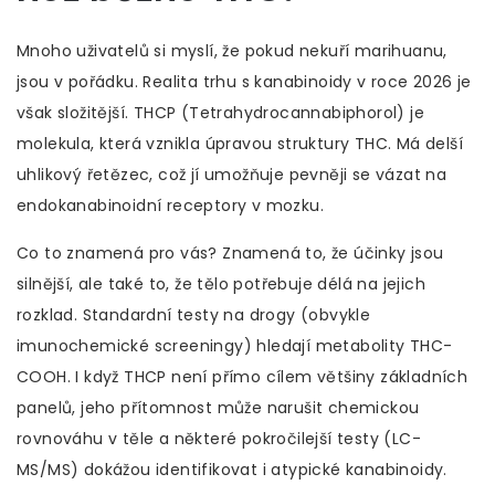
Mnoho uživatelů si myslí, že pokud nekuří marihuanu,
jsou v pořádku. Realita trhu s kanabinoidy v roce 2026 je
však složitější.
THCP (Tetrahydrocannabiphorol)
je
molekula, která vznikla úpravou struktury THC. Má delší
uhlikový řetězec, což jí umožňuje pevněji se vázat na
endokanabinoidní receptory v mozku.
Co to znamená pro vás? Znamená to, že účinky jsou
silnější, ale také to, že tělo potřebuje délá na jejich
rozklad. Standardní testy na drogy (obvykle
imunochemické screeningy) hledají metabolity THC-
COOH. I když THCP není přímo cílem většiny základních
panelů, jeho přítomnost může narušit chemickou
rovnováhu v těle a některé pokročilejší testy (LC-
MS/MS) dokážou identifikovat i atypické kanabinoidy.