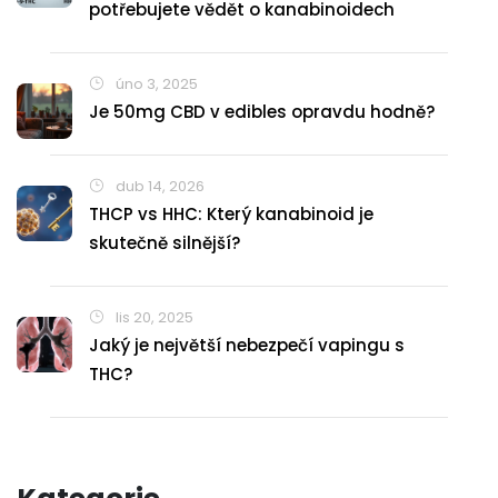
potřebujete vědět o kanabinoidech
úno 3, 2025
Je 50mg CBD v edibles opravdu hodně?
dub 14, 2026
THCP vs HHC: Který kanabinoid je
skutečně silnější?
lis 20, 2025
Jaký je největší nebezpečí vapingu s
THC?