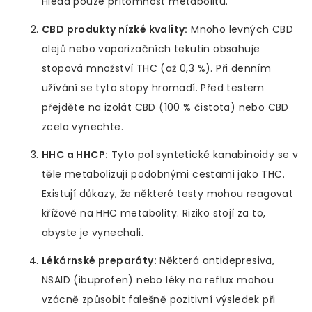
Hledá pouze přítomnost metabolitu.
CBD produkty nízké kvality:
Mnoho levných CBD
olejů nebo vaporizačních tekutin obsahuje
stopová množství THC (až 0,3 %). Při denním
užívání se tyto stopy hromadí. Před testem
přejděte na izolát CBD (100 % čistota) nebo CBD
zcela vynechte.
HHC a HHCP:
Tyto pol syntetické kanabinoidy se v
těle metabolizují podobnými cestami jako THC.
Existují důkazy, že některé testy mohou reagovat
křížově na HHC metabolity. Riziko stojí za to,
abyste je vynechali.
Lékárnské preparáty:
Některá antidepresiva,
NSAID (ibuprofen) nebo léky na reflux mohou
vzácně způsobit falešně pozitivní výsledek při