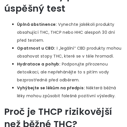
úspěšný test
Úplná abstinence:
Vynechte jakékoli produkty
obsahující THC, THCP nebo HHC alespoň 30 dní
před testem.
Opatrnost u CBD:
I „legální“ CBD produkty mohou
obsahovat stopy THC, které se v těle hromadí.
Hydratace a pohyb:
Podporujte přirozenou
detoxikaci, ale nepřehánějte to s pitím vody
bezprostředně před odběrem.
Vyhýbejte se lékům na předpis:
Některá běžná
léky mohou způsobit falešně pozitivní výsledky.
Proč je THCP rizikovější
než běžné THC?