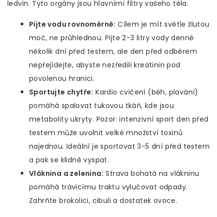
ledvin. Tyto orgány jsou hlavními filtry vašeho těla.
Pijte vodu rovnoměrně:
Cílem je mít světle žlutou
moč, ne průhlednou. Pijte 2-3 litry vody denně
několik dní před testem, ale den před odběrem
nepřejídejte, abyste nezředili kreatinin pod
povolenou hranici.
Sportujte chytře:
Kardio cvičení (běh, plavání)
pomáhá spalovat tukovou tkáň, kde jsou
metabolity ukryty. Pozor: intenzivní sport den před
testem může uvolnit velké množství toxinů
najednou. Ideální je sportovat 3-5 dní před testem
a pak se klidně vyspat.
Vláknina a zelenina:
Strava bohatá na vlákninu
pomáhá trávicímu traktu vylučovat odpady.
Zahrňte brokolici, cibuli a dostatek ovoce.