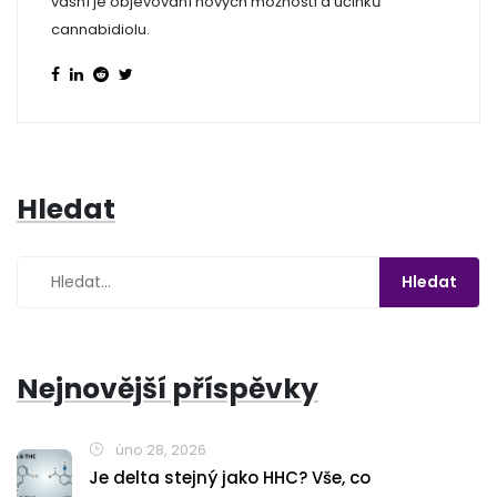
vášní je objevování nových možností a účinků
cannabidiolu.
Hledat
Nejnovější příspěvky
úno 28, 2026
Je delta stejný jako HHC? Vše, co