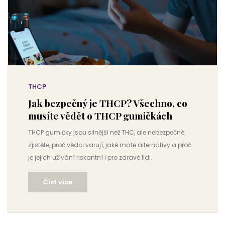
THCP
Jak bezpečný je THCP? Všechno, co
musíte vědět o THCP gumičkách
THCP gumičky jsou silnější než THC, ale nebezpečné.
Zjistěte, proč vědci varují, jaké máte alternativy a proč
je jejich užívání riskantní i pro zdravé lidi.
Číst více