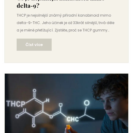
delta-9?
THCP je nejsilnější známý přírodní kanabinoid mimo
delta-9-THC. Jeho účinek je až 33krát silnější, trvá déle
a je méně přetížující. Zjistěte, proč se THCP gummy
stávají novou volbou pro zkušené uživatele.
Číst více