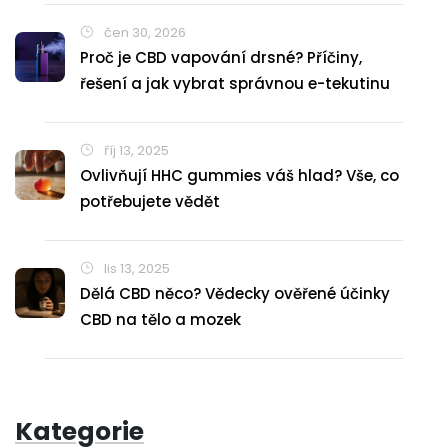
čen 30, 2026
Proč je CBD vapování drsné? Příčiny,
řešení a jak vybrat správnou e-tekutinu
říj 13, 2025
Ovlivňují HHC gummies váš hlad? Vše, co
potřebujete vědět
lis 13, 2025
Dělá CBD něco? Vědecky ověřené účinky
CBD na tělo a mozek
Kategorie