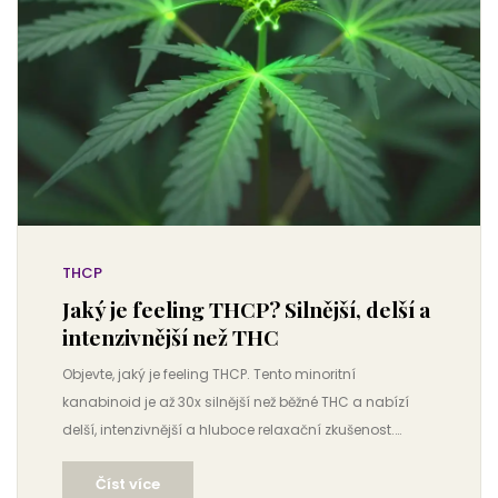
THCP
Jaký je feeling THCP? Silnější, delší a
intenzivnější než THC
Objevte, jaký je feeling THCP. Tento minoritní
kanabinoid je až 30x silnější než běžné THC a nabízí
delší, intenzivnější a hluboce relaxační zkušenost.
Přečtěte si srovnání s HHC a tipy pro bezpečné užívání.
Číst více