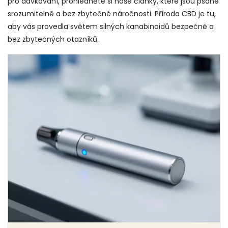
pro dávkování, prohlédněte si naše články, které jsou psané
srozumitelně a bez zbytečné náročnosti. Příroda CBD je tu,
aby vás provedla světem silných kanabinoidů bezpečně a
bez zbytečných otazníků.