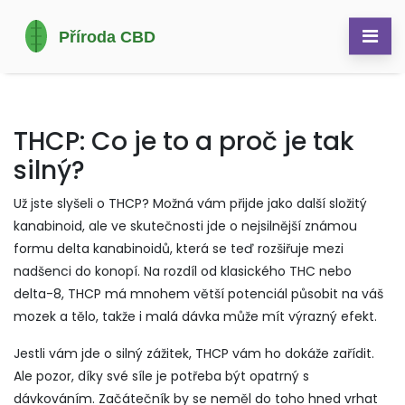
THCP: Co je to a proč je tak
silný?
Už jste slyšeli o THCP? Možná vám přijde jako další složitý
kanabinoid, ale ve skutečnosti jde o nejsilnější známou
formu delta kanabinoidů, která se teď rozšiřuje mezi
nadšenci do konopí. Na rozdíl od klasického THC nebo
delta-8, THCP má mnohem větší potenciál působit na váš
mozek a tělo, takže i malá dávka může mít výrazný efekt.
Jestli vám jde o silný zážitek, THCP vám ho dokáže zařídit.
Ale pozor, díky své síle je potřeba být opatrný s
dávkováním. Začátečník by se neměl do toho hned vrhat