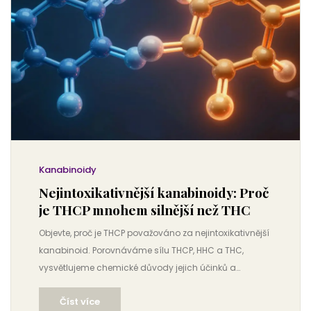
Kanabinoidy
Nejintoxikativnější kanabinoidy: Proč
je THCP mnohem silnější než THC
Objevte, proč je THCP považováno za nejintoxikativnější
kanabinoid. Porovnáváme sílu THCP, HHC a THC,
vysvětlujeme chemické důvody jejich účinků a
varujeme před zdravotními riziky.
Číst více