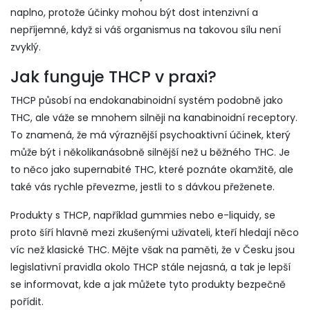
naplno, protože účinky mohou být dost intenzivní a
nepříjemné, když si váš organismus na takovou sílu není
zvyklý.
Jak funguje THCP v praxi?
THCP působí na endokanabinoidní systém podobně jako
THC, ale váže se mnohem silněji na kanabinoidní receptory.
To znamená, že má výraznější psychoaktivní účinek, který
může být i několikanásobně silnější než u běžného THC. Je
to něco jako supernabité THC, které poznáte okamžitě, ale
také vás rychle převezme, jestli to s dávkou přeženete.
Produkty s THCP, například gummies nebo e-liquidy, se
proto šíří hlavně mezi zkušenými uživateli, kteří hledají něco
víc než klasické THC. Mějte však na paměti, že v Česku jsou
legislativní pravidla okolo THCP stále nejasná, a tak je lepší
se informovat, kde a jak můžete tyto produkty bezpečně
pořídit.