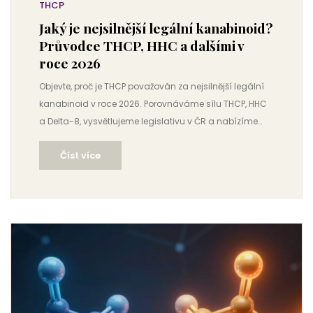
THCP
Jaký je nejsilnější legální kanabinoid?
Průvodce THCP, HHC a dalšími v
roce 2026
Objevte, proč je THCP považován za nejsilnější legální
kanabinoid v roce 2026. Porovnáváme sílu THCP, HHC
a Delta-8, vysvětlujeme legislativu v ČR a nabízíme
tipy pro bezpečné užívání.
Číst více