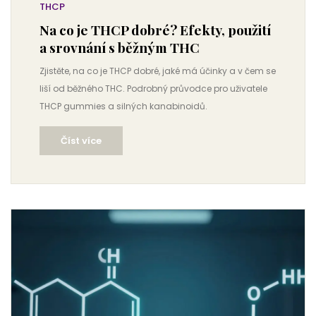
THCP
Na co je THCP dobré? Efekty, použití
a srovnání s běžným THC
Zjistěte, na co je THCP dobré, jaké má účinky a v čem se
liší od běžného THC. Podrobný průvodce pro uživatele
THCP gummies a silných kanabinoidů.
Číst více