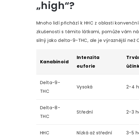
„high“?
Mnoho lidí přichází k HHC z oblasti konven
zkušenosti s těmito látkami, pomůže vám nás
silný jako delta-9-THC, ale je výraznější než 
Intenzita
Trvá
Kanabinoid
euforie
účin
Delta-9-
Vysoká
2-4 h
THC
Delta-8-
Střední
2-3 h
THC
HHC
Nízká až střední
3-5 h