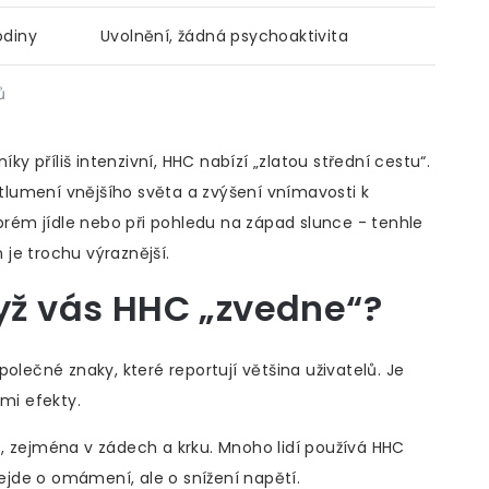
odiny
Uvolnění, žádná psychoaktivita
ů
 příliš intenzivní, HHC nabízí „zlatou střední cestu“.
o tlumení vnějšího světa a zvýšení vnímavosti k
obrém jídle nebo při pohledu na západ slunce - tenhle
n je trochu výraznější.
dyž vás HHC „zvedne“?
 společné znaky, které reportují většina uživatelů. Je
ími efekty.
, zejména v zádech a krku. Mnoho lidí používá HHC
jde o omámení, ale o snížení napětí.