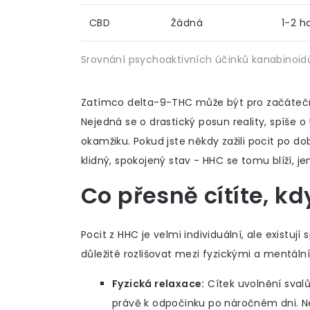
CBD
Žádná
1-2 h
Srovnání psychoaktivních účinků kanabinoid
Zatímco delta-9-THC může být pro začátečníky
Nejedná se o drastický posun reality, spíše 
okamžiku. Pokud jste někdy zažili pocit po d
klidný, spokojený stav - HHC se tomu blíží, je
Co přesně cítíte, k
Pocit z HHC je velmi individuální, ale existují
důležité rozlišovat mezi fyzickými a mentáln
Fyzická relaxace:
Cítek uvolnění svalů
právě k odpočinku po náročném dni. Ne