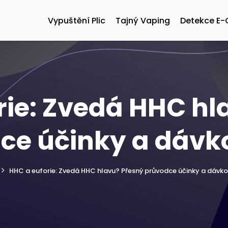
Vypuštění Plic
Tajný Vaping
Detekce E-
rie: Zvedá HHC hl
ce účinky a dáv
HHC a euforie: Zvedá HHC hlavu? Přesný průvodce účinky a dávk