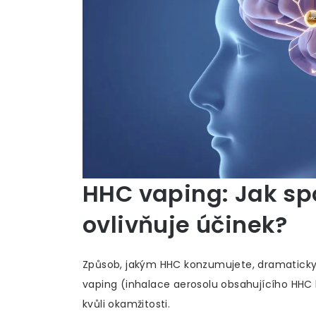
HHC vaping: Jak sp
ovlivňuje účinek?
Způsob, jakým HHC konzumujete, dramaticky 
vaping
(
inhalace aerosolu obsahujícího HHC k
kvůli okamžitosti.