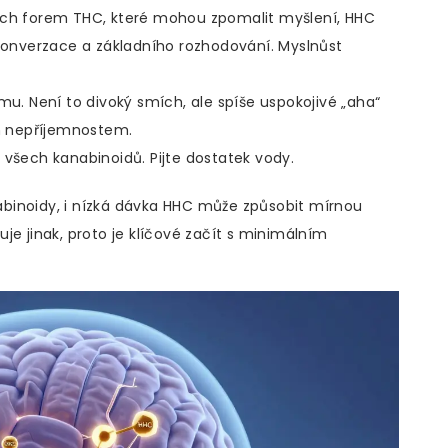
ých forem THC, které mohou zpomalit myšlení, HHC
onverzace a základního rozhodování. Myslnůst
mu. Není to divoký smích, ale spíše uspokojivé „aha“
m nepříjemnostem.
 všech kanabinoidů. Pijte dostatek vody.
anabinoidy, i nízká dávka HHC může způsobit mírnou
je jinak, proto je klíčové začít s minimálním