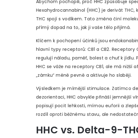
Abychom pochopili, proč HHC způsobuje speci
Hexahydrocannabinol (HHC)
je derivát THC,
THC spojí s vodíkem. Tato změna činí molekulu
přímý dopad na to, jak ji vaše tělo přijímá.
Klíčem k pochopení účinků jsou endokanabin
hlavní typy receptorů: CB1 a CB2. Receptory
regulují náladu, paměť, bolest a chuť k jídlu
HHC se váže na receptory CB1, ale má nižší 
„zámku“ méně pevně a aktivuje ho slaběji.
Výsledkem je mírnější stimulace. Zatímco de
dezorientaci, HHC obvykle přináší jemnější vl
popisují pocit lehkosti, mírnou euforii a zlepš
rozdíl oproti běžnému stavu, ale nedostatečn
HHC vs. Delta-9-THC: