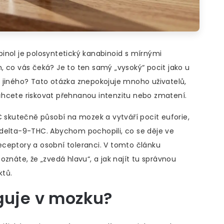
nol je polosyntetický kanabinoid s mírnými
 tím, co vás čeká? Je to ten samý „vysoký“ pocit jako u
 jiného? Tato otázka znepokojuje mnoho uživatelů,
nechcete riskovat přehnanou intenzitu nebo zmatení.
skutečně působí na mozek a vytváří pocit euforie,
ho delta-9-THC. Abychom pochopili, co se děje ve
ceptory a osobní toleranci. V tomto článku
oznáte, že „zvedá hlavu“, a jak najít tu správnou
ktů.
guje v mozku?