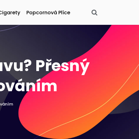
Cigarety
Popcornová Plíce
avu? Přesný
kováním
ováním