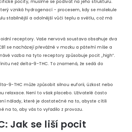
fické pocity, musíme se podívat na jeho strukturu.
 který vzniká hydrogenací - procesem, kdy se molekule
 stabilnější a odolnější vůči teplu a světlu, což má
oidní receptory. Vaše nervová soustava obsahuje dva
 CB1 se nacházejí převážně v mozku a páteřní míše a
. Právě vazba na tyto receptory způsobuje pocit „high“.
afinitu než delta-9-THC. To znamená, že sedá do
lta-9-THC může způsobit silnou euforii, úzkost nebo
nu relaxace. Není to však placebo. Uživatelé často
ení nálady, které je dostatečné na to, abyste cítili
é na to, aby vás to vyřadilo z provozu.
 Jak se liší pocit