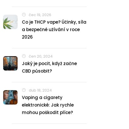
čec 19, 2026
Co je THCP vape? Účinky, síla
a bezpečné užívání v roce
2026
čen 20, 2024
Jaký je pocit, když začne
CBD působit?
dub 18, 2024
Vaping a cigarety
elektronické: Jak rychle
mohou poškodit plíce?