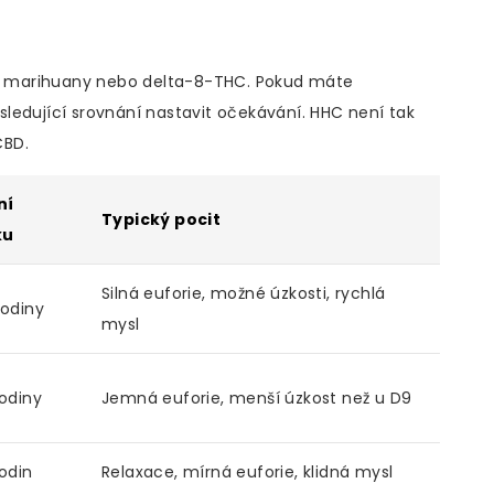
ční marihuany nebo delta-8-THC. Pokud máte
ledující srovnání nastavit očekávání. HHC není tak
CBD.
ní
Typický pocit
ku
Silná euforie, možné úzkosti, rychlá
odiny
mysl
odiny
Jemná euforie, menší úzkost než u D9
odin
Relaxace, mírná euforie, klidná mysl