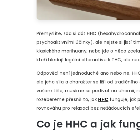
Přemýšlíte, zda si dát
HHC
(
hexahydrocannabi
psychoaktivními účinky
)
, ale nejste si jistí
klasického marihuany, nebo jde o něco zcela
kteří hledají legální alternativu k THC, ale 
Odpověď není jednoduché ano nebo ne. HHC 
ale jeho síla a charakter se liší od tradiční
vašem těle, musíme se podívat na chemii, re
rozebereme přesně to, jak
HHC
funguje, jak p
rovnováhu pro relaxaci bez nežádoucích efe
Co je HHC a jak fun