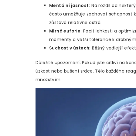
Mentální jasnost:
Na rozdíl od někter
často umožňuje zachovat schopnost k
zůstává relativně ostrá.
Mírná euforie:
Pocit lehkosti a optimiz
momenty a větší tolerance k drobný
Suchost v ústech:
Běžný vedlejší efekt
Důležité upozornění: Pokud jste citliví na k
úzkost nebo bušení srdce. Tělo každého reagu
množstvím.