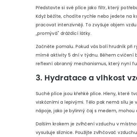
Představte si své plíce jako filtr, který potře
Když běžíte, chodíte rychle nebo jedete na k
pracovat intenzivněji. To zvyšuje objem vzdu
„promývá" dráždící látky.
Začněte pomalu. Pokud vás bolí hrudník při r
mírné aktivity 5 dní v týdnu. Během cvičení 
reflexní obranný mechanismus, který nyní fu
3. Hydratace a vlhkost v
Suché plíce jsou křehké plíce. Hleny, které tv
viskózními a lepivými. Tělo pak nemá sílu je v
nápoje, jako je bylinný čaj s medem, mohou d
Dalším krokem je zvlhčení vzduchu v místnos
vysušuje sliznice. Použijte zvlhčovač vzduchu