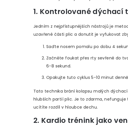
1. Kontrolované dýchací 
Jedním z nejpřístupnějších nástrojů je met
uzavřené části plic a donutit je vyfukovat zb
Saďte nosem pomalu po dobu 4 sekun
Začněte foukat přes rty sevřené do tv
6-8 sekund.
Opakujte tuto cyklus 5-10 minut denně,
Tato technika brání kolapsu malých dýchac
hlubších partií plic. Je to zdarma, nefunguj
ucítíte rozdíl v hloubce dechu.
2. Kardio trénink jako ven