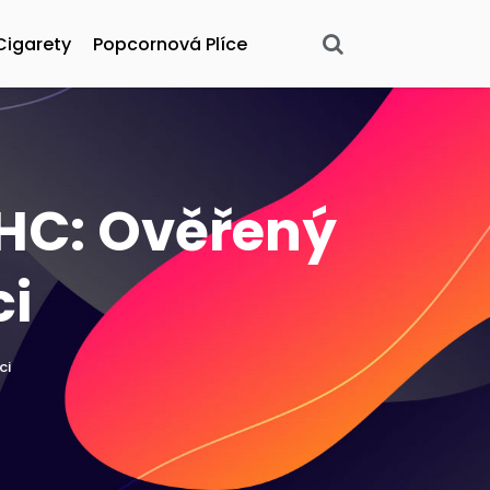
Cigarety
Popcornová Plíce
THC: Ověřený
ci
ci