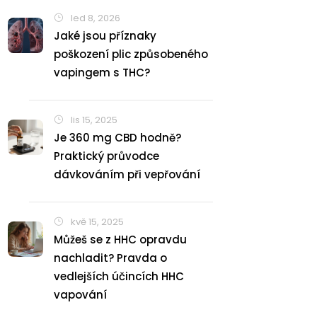
led 8, 2026
Jaké jsou příznaky
poškození plic způsobeného
vapingem s THC?
lis 15, 2025
Je 360 mg CBD hodně?
Praktický průvodce
dávkováním při vepřování
kvě 15, 2025
Můžeš se z HHC opravdu
nachladit? Pravda o
vedlejších účincích HHC
vapování