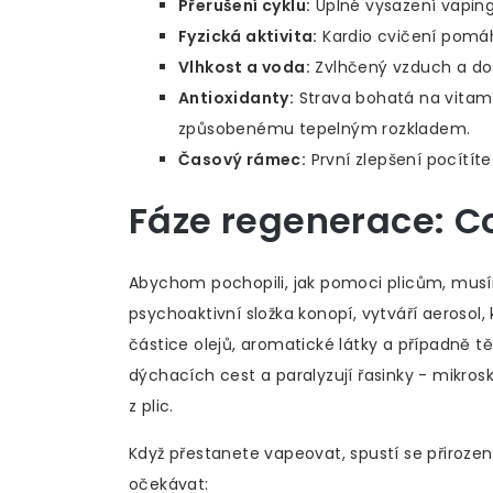
Přerušení cyklu:
Úplné vysazení vaping 
Fyzická aktivita:
Kardio cvičení pomáhá
Vlhkost a voda:
Zvlhčený vzduch a dost
Antioxidanty:
Strava bohatá na vitam
způsobenému tepelným rozkladem.
Časový rámec:
První zlepšení pocítít
Fáze regenerace: Co
Abychom pochopili, jak pomoci plicům, musím
psychoaktivní složka konopí
, vytváří aerosol
částice olejů, aromatické látky a případně těž
dýchacích cest a paralyzují řasinky - mikros
z plic.
Když přestanete vapeovat, spustí se přirozen
očekávat: