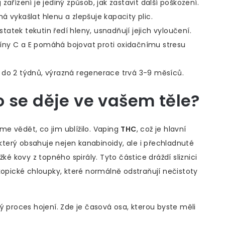
zařízení je jediný způsob, jak zastavit další poškození.
 vykašlat hlenu a zlepšuje kapacity plic.
atek tekutin ředí hleny, usnadňují jejich vyloučení.
íny C a E pomáhá bojovat proti oxidačnímu stresu
e do 2 týdnů, výrazná regenerace trvá 3-9 měsíců.
 se děje ve vašem těle?
e vědět, co jim ublížilo. Vaping
THC
, což je
hlavní
, který obsahuje nejen kanabinoidy, ale i přechladnuté
ké kovy z topného spirály. Tyto částice dráždí sliznici
kopické chloupky, které normálně odstraňují nečistoty
ý proces hojení. Zde je časová osa, kterou byste měli