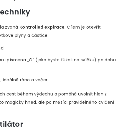
techniky
oda zvaná
Kontrolled expirace
. Cílem je otevřít
ytkové plyny a částice.
d.
aru písmena „O“ (jako byste fúkali na svíčku) po dobu
 ideálně ráno a večer.
ích cest během výdechu a pomáhá uvolnit hlen z
e to magicky hned, ale po měsíci pravidelného cvičení
tilátor