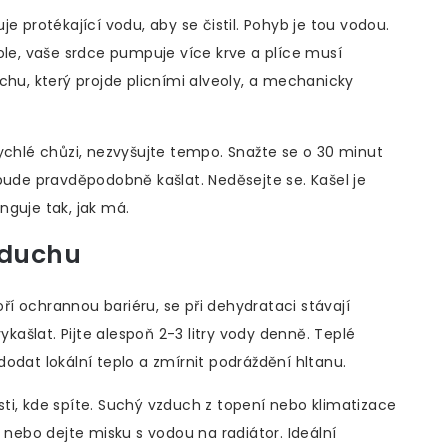
buje protékající vodu, aby se čistil. Pohyb je tou vodou.
ole, vaše srdce pumpuje více krve a plíce musí
chu, který projde plicními alveoly, a mechanicky
ychlé chůzi, nezvyšujte tempo. Snažte se o 30 minut
bude pravděpodobně kašlat. Neděsejte se. Kašel je
nguje tak, jak má.
zduchu
oří ochrannou bariéru, se při dehydrataci stávají
ykašlat. Pijte alespoň 2-3 litry vody denně. Teplé
odat lokální teplo a zmírnit podráždění hltanu.
ti, kde spíte. Suchý vzduch z topení nebo klimatizace
 nebo dejte misku s vodou na radiátor. Ideální