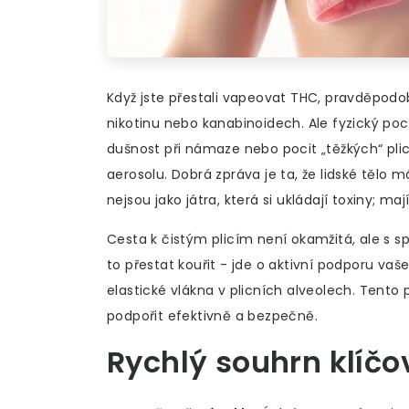
Když jste přestali vapeovat THC, pravděpodob
nikotinu nebo kanabinoidech. Ale fyzický poc
dušnost při námaze nebo pocit „těžkých“ pl
aerosolu. Dobrá zpráva je ta, že lidské těl
nejsou jako játra, která si ukládají toxiny; 
Cesta k čistým plicím není okamžitá, ale s s
to přestat kouřit - jde o aktivní podporu vaš
elastické vlákna v plicních alveolech. Tento
podpořit efektivně a bezpečně.
Rychlý souhrn klíč