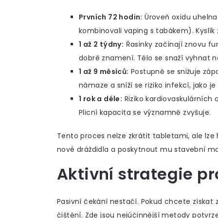
Prvních 72 hodin:
Úroveň oxidu uhelnat
kombinovali vaping s tabákem). Kyslík 
1 až 2 týdny:
Řasinky začínají znovu fu
dobré znamení. Tělo se snaží vyhnat 
1 až 9 měsíců:
Postupně se snižuje zápa
námaze a sníží se riziko infekcí, jako 
1 rok a déle:
Riziko kardiovaskulárních 
Plicní kapacita se významně zvyšuje.
Tento proces nelze zkrátit tabletami, ale lz
nové dráždidla a poskytnout mu stavební mat
Aktivní strategie p
Pasivní čekání nestačí. Pokud chcete získat z
čištění. Zde jsou nejúčinnější metody potvrz