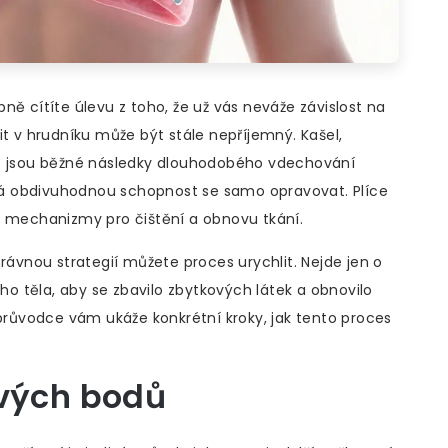
ně cítíte úlevu z toho, že už vás neváže závislost na
it v hrudníku může být stále nepříjemný. Kašel,
ic jsou běžné následky dlouhodobého vdechování
o má obdivuhodnou schopnost se samo opravovat. Plíce
mají mechanizmy pro čištění a obnovu tkání.
právnou strategií můžete proces urychlit. Nejde jen o
eho těla, aby se zbavilo zbytkových látek a obnovilo
 průvodce vám ukáže konkrétní kroky, jak tento proces
ových bodů