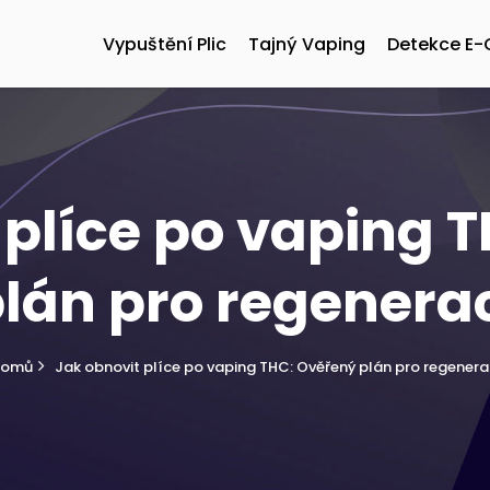
Vypuštění Plic
Tajný Vaping
Detekce E-
 plíce po vaping 
lán pro regenera
Domů
Jak obnovit plíce po vaping THC: Ověřený plán pro regenera