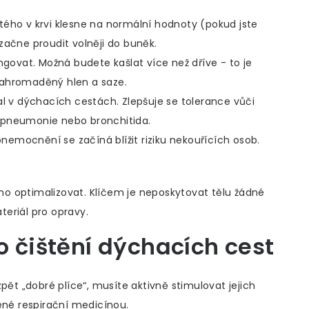
ého v krvi klesne na normální hodnoty (pokud jste
začne proudit volněji do buněk.
ngovat. Možná budete kašlat více než dříve - to je
nahromaděný hlen a saze.
l v dýchacích cestách. Zlepšuje se tolerance vůči
je pneumonie nebo bronchitida.
onemocnění se začíná blížit riziku nekouřících osob.
e ho optimalizovat. Klíčem je neposkytovat tělu žádné
eriál pro opravy.
ro čištění dýchacích cest
pět „dobré plíce“, musíte aktivně stimulovat jejich
ené respirační medicínou.