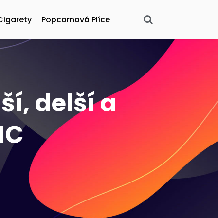
Cigarety
Popcornová Plíce
ší, delší a
HC