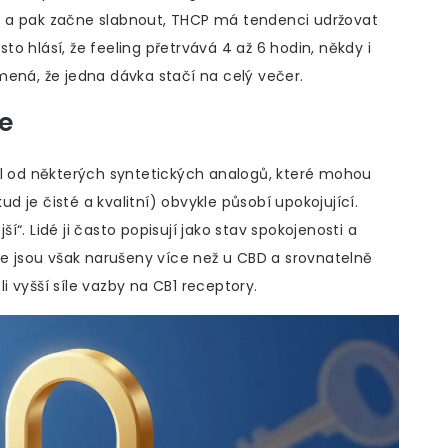
 a pak začne slabnout, THCP má tendenci udržovat
sto hlásí, že feeling přetrvává 4 až 6 hodin, někdy i
mená, že jedna dávka stačí na celý večer.
ie
íl od některých syntetických analogů, které mohou
 je čisté a kvalitní) obvykle působí upokojující.
ší“. Lidé ji často popisují jako stav spokojenosti a
ce jsou však narušeny více než u CBD a srovnatelně
 vyšší síle vazby na CB1 receptory.