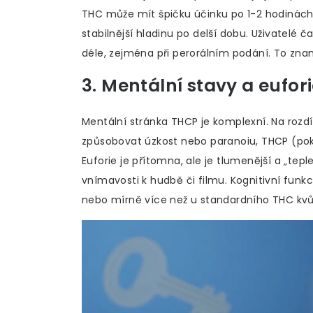
THC může mít špičku účinku po 1-2 hodinách
stabilnější hladinu po delší dobu. Uživatelé ča
déle, zejména při perorálním podání. To zna
3. Mentální stavy a eufor
Mentální stránka THCP je komplexní. Na rozd
způsobovat úzkost nebo paranoiu, THCP (pokud
Euforie je přítomna, ale je tlumenější a „teplej
vnímavosti k hudbě či filmu. Kognitivní funk
nebo mírně více než u standardního THC kvůli