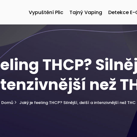
Vypuštění Plic
Tajný Vaping
Detekce E-
eling THCP? Silněj
ntenzivnější než T
Domů
Jaký je feeling THCP? Silnější, delší a intenzivnější než THC