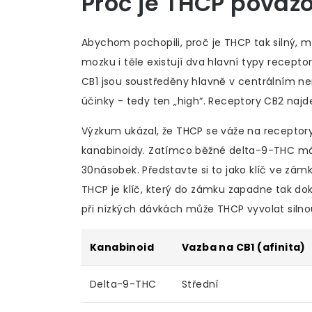
Proč je THCP považ
Abychom pochopili, proč je
THCP
tak silný, 
mozku i těle existují dva hlavní typy recepto
CB1 jsou soustředěny hlavně v centrálním 
účinky - tedy ten „high“. Receptory CB2 naj
Výzkum ukázal, že THCP se váže na receptor
kanabinoidy. Zatímco běžné delta-9-THC má 
30násobek. Představte si to jako klíč ve zám
THCP je klíč, který do zámku zapadne tak dok
při nízkých dávkách může THCP vyvolat silnou
Kanabinoid
Vazba na CB1 (afinita)
Delta-9-THC
Střední