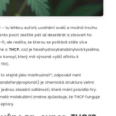
C - tu lehkou euforii, uvolnění svalů a možná trochu
 tento pocit zesílíte pět až desetkrát a zároveň ho
i, ale realita, se kterou se potkává stále více
íme o
THCP
, což je
hexahydroxykanabinylová kyselina,
 v konopí, který má výrazně vyšší afinitu k
 THC
.
Je to stejné jako marihuana?“, odpověď není
nabiferylpropionát) je chemická struktura velmi
dnou zásadní odlišností, která mění pravidla hry.
o malá molekulární změna způsobuje, že THCP funguje
ceptory.