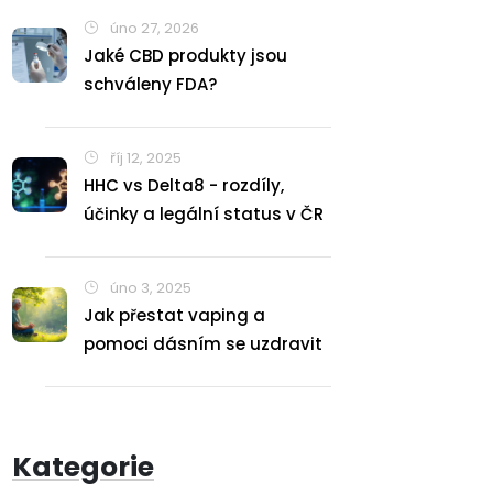
úno 27, 2026
Jaké CBD produkty jsou
schváleny FDA?
říj 12, 2025
HHC vs Delta8 - rozdíly,
účinky a legální status v ČR
úno 3, 2025
Jak přestat vaping a
pomoci dásním se uzdravit
Kategorie