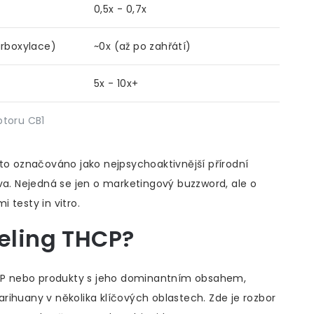
0,5x - 0,7x
arboxylace)
~0x (až po zahřátí)
5x - 10x+
ptoru CB1
sto označováno jako nejpsychoaktivnější přírodní
va. Nejedná se jen o marketingový buzzword, ale o
 testy in vitro.
eeling THCP?
THCP nebo produkty s jeho dominantním obsahem,
marihuany v několika klíčových oblastech. Zde je rozbor