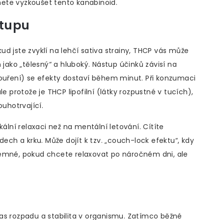
ete vyzkoušet tento kanabinoid.
stupu
okud jste zvyklí na lehčí sativa strainy, THCP vás může
 jako „tělesný“ a hluboký. Nástup účinků závisí na
kouření) se efekty dostaví během minut. Při konzumaci
e protože je THCP lipofilní (látky rozpustné v tucích),
ouhotrvající.
kální relaxaci než na mentální letování. Cítíte
dech a krku. Může dojít k tzv. „couch-lock efektu“, kdy
jemné, pokud chcete relaxovat po náročném dni, ale
as rozpadu a stabilita v organismu. Zatímco běžné