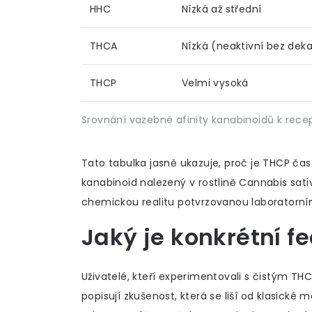
HHC
Nízká až střední
THCA
Nízká (neaktivní bez dek
THCP
Velmi vysoká
Srovnání vazebné afinity kanabinoidů k rece
Tato tabulka jasně ukazuje, proč je THCP ča
kanabinoid nalezený v rostlině Cannabis sati
chemickou realitu potvrzovanou laboratorními
Jaký je konkrétní f
Uživatelé, kteří experimentovali s čistým 
popisují zkušenost, která se liší od klasické 