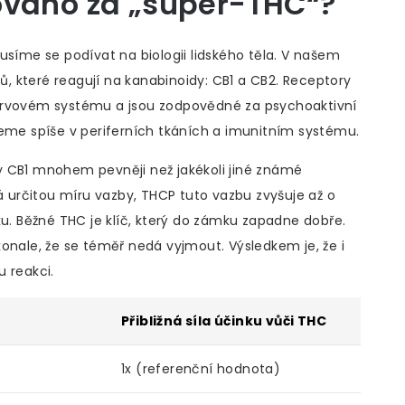
ováno za „super-THC“?
musíme se podívat na biologii lidského těla. V našem
rů, které reagují na kanabinoidy: CB1 a CB2. Receptory
nervovém systému a jsou zodpovědné za psychoaktivní
deme spíše v periferních tkáních a imunitním systému.
y CB1 mnohem pevněji než jakékoli jiné známé
určitou míru vazby, THCP tuto vazbu zvyšuje až o
ku. Běžné THC je klíč, který do zámku zapadne dobře.
onale, že se téměř nedá vyjmout. Výsledkem je, že i
 reakci.
Přibližná síla účinku vůči THC
1x (referenční hodnota)