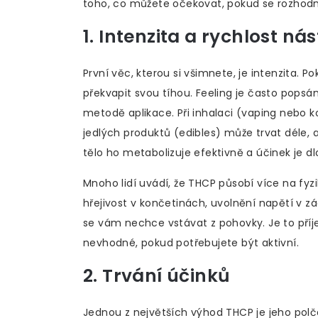
toho, co můžete očekovat, pokud se rozhodn
1. Intenzita a rychlost ná
První věc, kterou si všimnete, je intenzita. P
překvapit svou tíhou. Feeling je často popsán
metodě aplikace. Při inhalaci (vaping nebo 
jedlých produktů (edibles) může trvat déle, al
tělo ho metabolizuje efektivně a účinek je dl
Mnoho lidí uvádí, že THCP působí více na fyzi
hřejivost v končetinách, uvolnění napětí v zá
se vám nechce vstávat z pohovky. Je to pří
nevhodné, pokud potřebujete být aktivní.
2. Trvání účinků
Jednou z největších výhod THCP je jeho polč