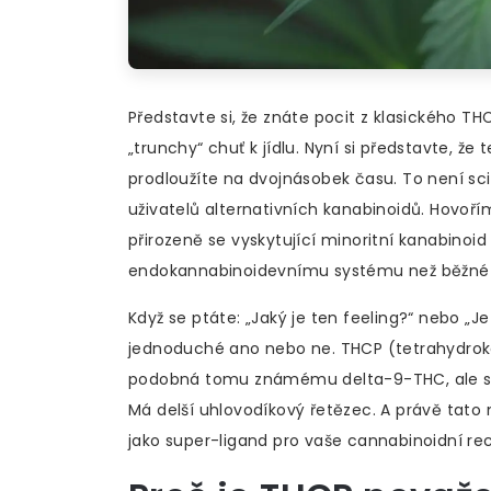
Představte si, že znáte pocit z klasického TH
„trunchy“ chuť k jídlu. Nyní si představte, že
prodloužíte na dvojnásobek času. To není sci-f
uživatelů alternativních kanabinoidů. Hovoř
přirozeně se vyskytující minoritní kanabinoid
endokannabinoidevnímu systému než běžné
Když se ptáte: „Jaký je ten feeling?“ nebo „
jednoduché ano nebo ne. THCP (tetrahydroka
podobná tomu známému delta-9-THC, ale s je
Má delší uhlovodíkový řetězec. A právě tat
jako super-ligand pro vaše cannabinoidní re