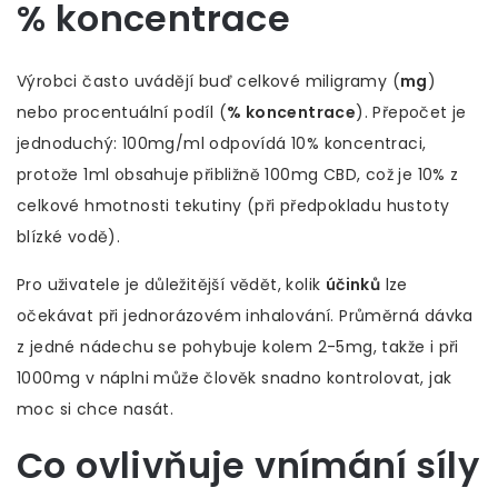
% koncentrace
Výrobci často uvádějí buď celkové miligramy (
mg
)
nebo procentuální podíl (
% koncentrace
). Přepočet je
jednoduchý: 100mg/ml odpovídá 10% koncentraci,
protože 1ml obsahuje přibližně 100mg CBD, což je 10% z
celkové hmotnosti tekutiny (při předpokladu hustoty
blízké vodě).
Pro uživatele je důležitější vědět, kolik
účinků
lze
očekávat při jednorázovém inhalování. Průměrná dávka
z jedné nádechu se pohybuje kolem 2-5mg, takže i při
1000mg v náplni může člověk snadno kontrolovat, jak
moc si chce nasát.
Co ovlivňuje vnímání síly