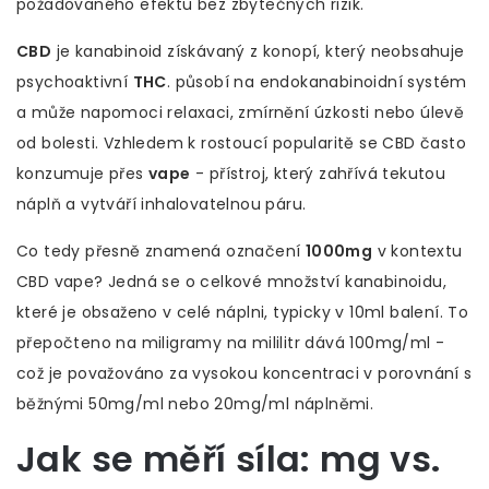
požadovaného efektu bez zbytečných rizik.
CBD
je kanabinoid získávaný z konopí, který neobsahuje
psychoaktivní
THC
.
působí na endokanabinoidní systém
a může napomoci relaxaci, zmírnění úzkosti nebo úlevě
od bolesti
. Vzhledem k rostoucí popularitě se CBD často
konzumuje přes
vape
- přístroj, který zahřívá tekutou
náplň a vytváří inhalovatelnou páru.
Co tedy přesně znamená označení
1000mg
v kontextu
CBD vape? Jedná se o celkové množství kanabinoidu,
které je obsaženo v celé náplni, typicky v 10ml balení. To
přepočteno na miligramy na mililitr dává 100mg/ml -
což je považováno za vysokou koncentraci v porovnání s
běžnými 50mg/ml nebo 20mg/ml náplněmi.
Jak se měří síla: mg vs.