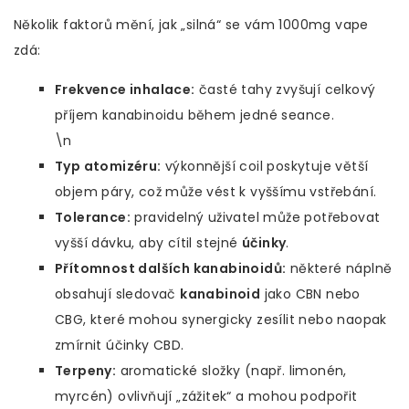
Několik faktorů mění, jak „silná“ se vám 1000mg vape
zdá:
Frekvence inhalace:
časté tahy zvyšují celkový
příjem kanabinoidu během jedné seance.
\n
Typ atomizéru:
výkonnější coil poskytuje větší
objem páry, což může vést k vyššímu vstřebání.
Tolerance:
pravidelný uživatel může potřebovat
vyšší dávku, aby cítil stejné
účinky
.
Přítomnost dalších kanabinoidů:
některé náplně
obsahují sledovač
kanabinoid
jako CBN nebo
CBG, které mohou synergicky zesílit nebo naopak
zmírnit účinky CBD.
Terpeny:
aromatické složky (např. limonén,
myrcén) ovlivňují „zážitek“ a mohou podpořit