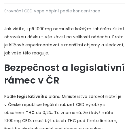
Srovnání CBD vape náplní podle koncentrace
Jak vidíte, i při 1000mg nemusíte každým taháním získat
obrovskou dávku - vše závisí na velikosti nádechu. Proto
je klíčové experimentovat s menšími objemy a sledovat,
jak vaše tělo reaguje.
Bezpečnost a legislativní
rámec v ČR
Podle
legislativního
plánu Ministerstva zdravotnictví je
v České republice legální nabízet CBD výrobky s
obsahem
THC
do 0,2%. To znamená, že i když máte
1000mg CBD, musí být obsah THC pod tímto limitem,
jinak by výrobek spadal pod drogovou regulaci.