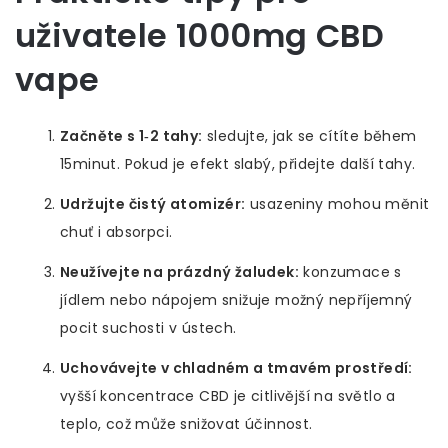
uživatele 1000mg CBD
vape
Začněte s 1‑2 tahy:
sledujte, jak se cítíte během
15minut. Pokud je efekt slabý, přidejte další tahy.
Udržujte čistý atomizér:
usazeniny mohou měnit
chuť i absorpci.
Neužívejte na prázdný žaludek:
konzumace s
jídlem nebo nápojem snižuje možný nepříjemný
pocit suchosti v ústech.
Uchovávejte v chladném a tmavém prostředí:
vyšší koncentrace CBD je citlivější na světlo a
teplo, což může snižovat účinnost.