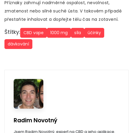
Příznaky zahrnují nadměrné ospalost, nevolnost,
zmatenost nebo silné suché ústa. V takovém případě
přestaňte inhalovat a dopřejte tělu čas na zotavení.
Štítky:
CBD vape
1000 mg
síla
účinky
dávkování
Radim Novotný
Jsem Radim Novotný, expert na CBD a jeho aplikace.