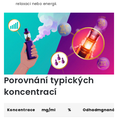
relaxaci nebo energii.
Porovnání typických
koncentrací
Koncentrace
mg/ml
%
Odhadmgnanád