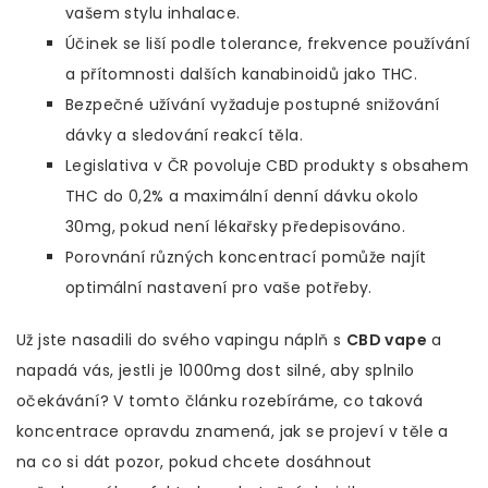
vašem stylu inhalace.
Účinek se liší podle tolerance, frekvence používání
a přítomnosti dalších kanabinoidů jako THC.
Bezpečné užívání vyžaduje postupné snižování
dávky a sledování reakcí těla.
Legislativa v ČR povoluje CBD produkty s obsahem
THC do 0,2% a maximální denní dávku okolo
30mg, pokud není lékařsky předepisováno.
Porovnání různých koncentrací pomůže najít
optimální nastavení pro vaše potřeby.
Už jste nasadili do svého vapingu náplň s
CBD vape
a
napadá vás, jestli je 1000mg dost silné, aby splnilo
očekávání? V tomto článku rozebíráme, co taková
koncentrace opravdu znamená, jak se projeví v těle a
na co si dát pozor, pokud chcete dosáhnout