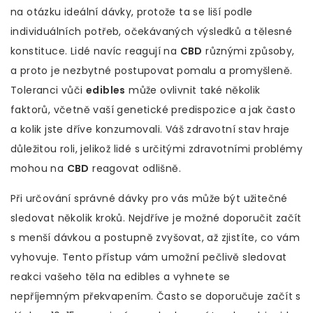
na otázku ideální dávky, protože ta se liší podle
individuálních potřeb, očekávaných výsledků a tělesné
konstituce. Lidé navíc reagují na
CBD
různými způsoby,
a proto je nezbytné postupovat pomalu a promyšleně.
Toleranci vůči
edibles
může ovlivnit také několik
faktorů, včetně vaší genetické predispozice a jak často
a kolik jste dříve konzumovali. Váš zdravotní stav hraje
důležitou roli, jelikož lidé s určitými zdravotními problémy
mohou na
CBD
reagovat odlišně.
Při určování správné dávky pro vás může být užitečné
sledovat několik kroků. Nejdříve je možné doporučit začít
s menší dávkou a postupně zvyšovat, až zjistíte, co vám
vyhovuje. Tento přístup vám umožní pečlivě sledovat
reakci vašeho těla na edibles a vyhnete se
nepříjemným překvapením. Často se doporučuje začít s