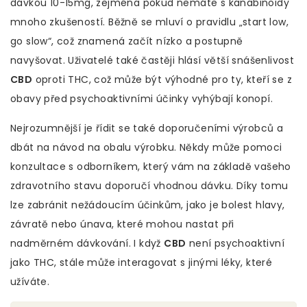
dávkou 10-15mg, zejména pokud nemáte s kanabinoidy
mnoho zkušeností. Běžně se mluví o pravidlu „start low,
go slow“, což znamená začít nízko a postupně
navyšovat. Uživatelé také častěji hlásí větší snášenlivost
CBD
oproti THC, což může být výhodné pro ty, kteří se z
obavy před psychoaktivními účinky vyhýbají konopí.
Nejrozumnější je řídit se také doporučeními výrobců a
dbát na návod na obalu výrobku. Někdy může pomoci
konzultace s odborníkem, který vám na základě vašeho
zdravotního stavu doporučí vhodnou dávku. Díky tomu
lze zabránit nežádoucím účinkům, jako je bolest hlavy,
závratě nebo únava, které mohou nastat při
nadměrném dávkování. I když
CBD
není psychoaktivní
jako THC, stále může interagovat s jinými léky, které
užíváte.