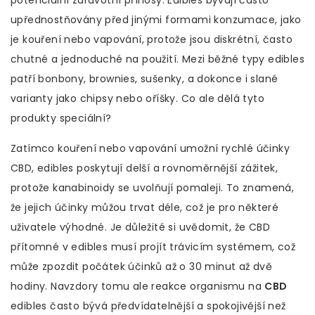
potenciální zdravotní přínosy. Edibles bývají často
upřednostňovány před jinými formami konzumace, jako
je kouření nebo vapování, protože jsou diskrétní, často
chutné a jednoduché na použití. Mezi běžné typy edibles
patří bonbony, brownies, sušenky, a dokonce i slané
varianty jako chipsy nebo oříšky. Co ale dělá tyto
produkty speciální?
Zatímco kouření nebo vapování umožní rychlé účinky
CBD, edibles poskytují delší a rovnoměrnější zážitek,
protože kanabinoidy se uvolňují pomaleji. To znamená,
že jejich účinky můžou trvat déle, což je pro některé
uživatele výhodné. Je důležité si uvědomit, že CBD
přítomné v edibles musí projít trávicím systémem, což
může zpozdit počátek účinků až o 30 minut až dvě
hodiny. Navzdory tomu ale reakce organismu na
CBD
edibles často bývá předvídatelnější a spokojivější než