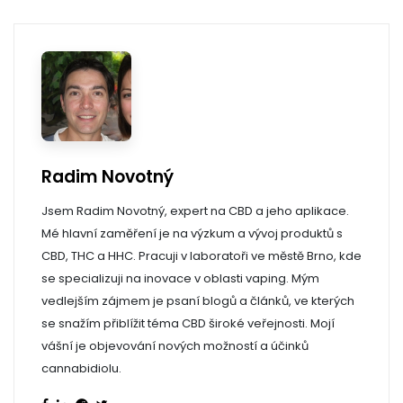
Radim Novotný
Jsem Radim Novotný, expert na CBD a jeho aplikace.
Mé hlavní zaměření je na výzkum a vývoj produktů s
CBD, THC a HHC. Pracuji v laboratoři ve městě Brno, kde
se specializuji na inovace v oblasti vaping. Mým
vedlejším zájmem je psaní blogů a článků, ve kterých
se snažím přiblížit téma CBD široké veřejnosti. Mojí
vášní je objevování nových možností a účinků
cannabidiolu.