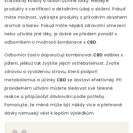
standardy kvality a obsah účinné látky. Hledejte
produkty s certifikací a detailními údaji o složení. Pokud
máte možnost, vybírejte produkty s přírodním obsahem
aromat a barev. Pokud máte nějaká zdravotní omezení
nebo užíváte jiné léky, je dobré se předem poradit s
odborníkem o možnosti kombinace s
CBD
.
Odborníci často doporučují kombinovat
CBD
edibles s
jídlem, jelikož tak zvýšíte jejich vstřebatelnost. Zvolte
zdravou a vyváženou stravu, která podpoří
metabolismus a účinky
CBD
se dostaví efektivněji. Při
pravidelném užívání můžete sledovat své tělesné
reakce a přizpůsobit dávkování podle potřeby.
Pamatujte, že méně může být někdy více a přehnané
dávky nemusejí vést k lepším výsledkům.