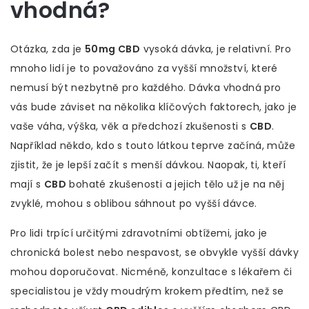
vhodná?
Otázka, zda je
50mg CBD
vysoká dávka, je relativní. Pro
mnoho lidí je to považováno za vyšší množství, které
nemusí být nezbytně pro každého. Dávka vhodná pro
vás bude záviset na několika klíčových faktorech, jako je
vaše váha, výška, věk a předchozí zkušenosti s
CBD
.
Například někdo, kdo s touto látkou teprve začíná, může
zjistit, že je lepší začít s menší dávkou. Naopak, ti, kteří
mají s
CBD
bohaté zkušenosti a jejich tělo už je na něj
zvyklé, mohou s oblibou sáhnout po vyšší dávce.
Pro lidi trpící určitými zdravotními obtížemi, jako je
chronická bolest nebo nespavost, se obvykle vyšší dávky
mohou doporučovat. Nicméně, konzultace s lékařem či
specialistou je vždy moudrým krokem předtím, než se