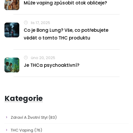
Může vaping způsobit otok obličeje?
lis 17, 2025
Co je Bong Lung? Vše, co potřebujete
vědět o tomto THC produktu
úno 20, 2025
Je THCa psychoaktivní?
Kategorie
Zdraví A Životní Styl
(83)
THC Vaping
(76)