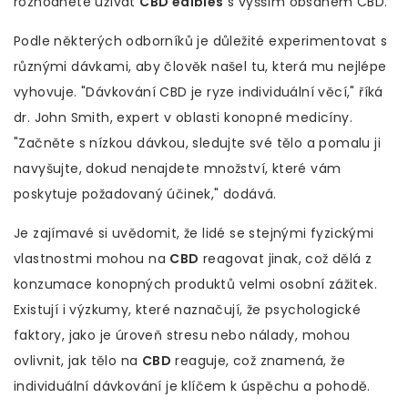
rozhodnete užívat
CBD edibles
s vyšším obsahem CBD.
Podle některých odborníků je důležité experimentovat s
různými dávkami, aby člověk našel tu, která mu nejlépe
vyhovuje. "Dávkování CBD je ryze individuální věcí," říká
dr. John Smith, expert v oblasti konopné medicíny.
"Začněte s nízkou dávkou, sledujte své tělo a pomalu ji
navyšujte, dokud nenajdete množství, které vám
poskytuje požadovaný účinek," dodává.
Je zajímavé si uvědomit, že lidé se stejnými fyzickými
vlastnostmi mohou na
CBD
reagovat jinak, což dělá z
konzumace konopných produktů velmi osobní zážitek.
Existují i výzkumy, které naznačují, že psychologické
faktory, jako je úroveň stresu nebo nálady, mohou
ovlivnit, jak tělo na
CBD
reaguje, což znamená, že
individuální dávkování je klíčem k úspěchu a pohodě.