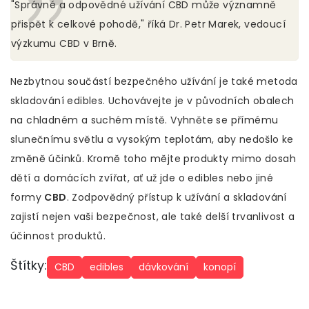
"Správné a odpovědné užívání CBD může významně
přispět k celkové pohodě," říká Dr. Petr Marek, vedoucí
výzkumu CBD v Brně.
Nezbytnou součástí bezpečného užívání je také metoda
skladování edibles. Uchovávejte je v původních obalech
na chladném a suchém místě. Vyhněte se přímému
slunečnímu světlu a vysokým teplotám, aby nedošlo ke
změně účinků. Kromě toho mějte produkty mimo dosah
dětí a domácích zvířat, ať už jde o edibles nebo jiné
formy
CBD
. Zodpovědný přístup k užívání a skladování
zajistí nejen vaši bezpečnost, ale také delší trvanlivost a
účinnost produktů.
Štítky:
CBD
edibles
dávkování
konopí