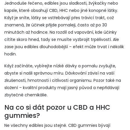
Jednoduše řečeno, edibles jsou sladkosti, žvýkačky nebo
kapsle, které obsahují CBD, HHC nebo jiné konopné látky.
Když je sníte, látky se vstřebávají přes trávicí trakt, což
znamená, že účinek přijde pomaleji, často až po 30
minutách až hodince. Na rozdíl od vapování, kde účinky
cítíte skoro hned, tady se musíte vyzbrojit trpělivostí. Ale
zase jsou edibles dlouhodobější – efekt může trvat i několik
hodin.
Když začínáte, vybírejte nízké dávky a pomalu zvyšujte,
abyste si našli správnou míru. Dávkování závisí na vaší
zkušenosti, hmotnosti i citlivosti organismu. Pozor také na
složení – kvalitní produkty mají jasný původ a nepřidávají
zbytečné chemikálie.
Na co si dát pozor u CBD a HHC
gummies?
Ne všechny edibles jsou stejné. CBD gummies bývají