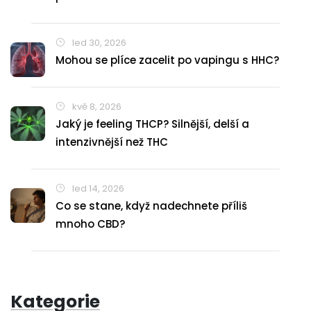
led 30, 2026
Mohou se plíce zacelit po vapingu s HHC?
kvě 8, 2026
Jaký je feeling THCP? Silnější, delší a
intenzivnější než THC
led 14, 2026
Co se stane, když nadechnete příliš
mnoho CBD?
Kategorie