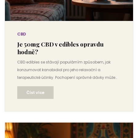
CBD
Je 50mg CBD v edibles opravdu
hodně?
CBD edibles se stávají populárním způsobem, jak
konzumovat kanabidiol pro jeho relaxační a
terapeutické účinky. Pochopení správné dávky může
být klíčové pro dosažení požadovaného účinku a
Číst více
vyvarování se nepříjemných zkušeností. Tento článek
se zaměřuje na to, zda je 50mg dávka vysoká a jak
může ovlivnit uživatele. Také rozebírá různé faktory,
které by měly být zohledněny při volbě správné dávky.