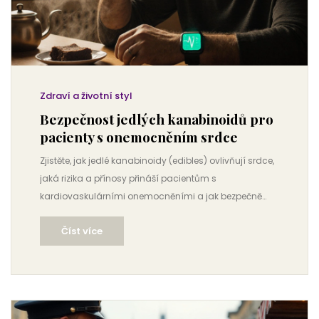
Zdraví a životní styl
Bezpečnost jedlých kanabinoidů pro
pacienty s onemocněním srdce
Zjistěte, jak jedlé kanabinoidy (edibles) ovlivňují srdce,
jaká rizika a přínosy přináší pacientům s
kardiovaskulárními onemocněními a jak bezpečně
dávkovat.
Číst více