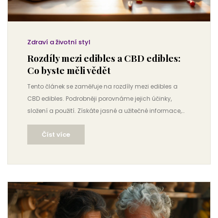
Zdraví a životní styl
Rozdíly mezi edibles a CBD edibles:
Co byste měli vědět
Tento článek se zaměřuje na rozdíly mezi edibles a
CBD edibles. Podrobněji porovnáme jejich účinky,
složení a použití. Získáte jasné a užitečné informace,
které vám pomohou rozhodnout, které z těchto dvou
Číst více
produktů jsou pro vás vhodnější.