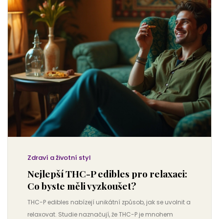
Zdraví a životní styl
Nejlepší THC-P edibles pro relaxaci:
Co byste měli vyzkoušet?
THC-P edibles nabízejí unikátní způsob, jak se uvolnit a
relaxovat. Studie naznačují, že THC-P je mnohem