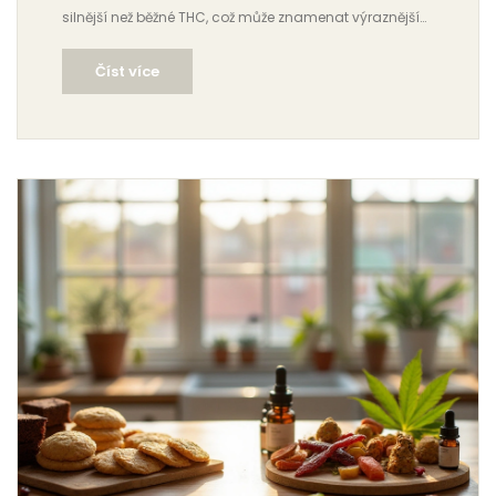
silnější než běžné THC, což může znamenat výraznější
účinky na tělo i mysl. Tento článek nabízí přehled
Číst více
různých tipů a rad, jak využít THC-P edibles k dosažení
maximálního uvolnění. Prozkoumáme různé formy
konzumace THC-P a zaměříme se na to, jak vybrat ty
nejlepší jedlé produkty pro vaše potřeby.