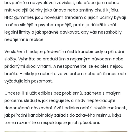
bezpečné a nevyvolávají závislost, ale přece jen mohou
mít vedlejší účinky jako únava nebo změny chuti k jídlu.
HHC gummies jsou novějším trendem a jejich účinky bývají
o něco silnější a psychotropnější, proto je důležité znát
legální limity a jak správně dávkovat, aby vás nezaskočily
nepříjemné reakce.
Ve složení hledejte především čisté kanabinoidy a přírodní
složky. Vyhněte se produktům s nejasným původem nebo
přidanými škodlivinami. A nezapomeňte, že edibles nejsou
hračka – nikdy je neberte za volantem nebo při činnostech
vyžadujících pozornost.
Chcete-li si užít edibles bez problémů, začněte s malými
porcemi, sledujte, jak reagujete, a nikdy nepřekračujte
doporučené dávkování. Svět edibles nabízí skvělé možnosti,
jak přírodní kanabinoidy zařadit do zdravého režimu, když
tomu rozumíte a respektujete jejich působení.