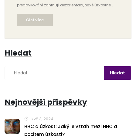
předávkování zahrnují dezorientaci, těžké úzkostné
stavy a fyzické nepohodlí, které mohou vést až k
Číst více
hospitalizaci. Bezpečné dávkování a pochopení
obsahu THC jsou klíčové k prevenci negativních reakcí.
Tento článek poskytuje přehled příčin, příznaků a kroků
k ošetření při komplikacích spojených s konzumací
Hledat
jedlých produktů s THC.
Nejnovější příspěvky
kvě 3, 2024
HHC a úzkost: Jaký je vztah mezi HHC a
pocitem úzkosti?