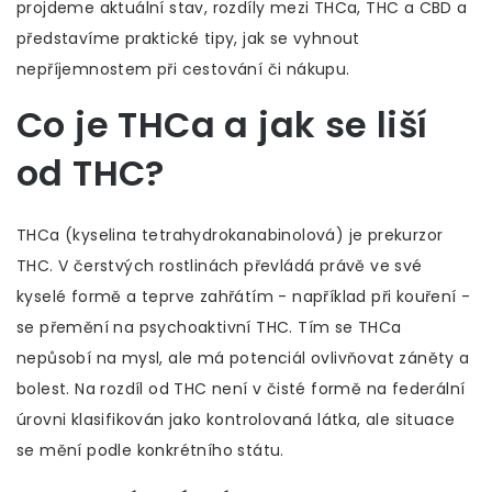
projdeme aktuální stav, rozdíly mezi THCa, THC a CBD a
představíme praktické tipy, jak se vyhnout
nepříjemnostem při cestování či nákupu.
Co je THCa a jak se liší
od THC?
THCa (kyselina tetrahydrokanabinolová) je prekurzor
THC. V čerstvých rostlinách převládá právě ve své
kyselé formě a teprve zahřátím - například při kouření -
se přemění na psychoaktivní THC. Tím se THCa
nepůsobí na mysl, ale má potenciál ovlivňovat záněty a
bolest. Na rozdíl od THC není v čisté formě na federální
úrovni klasifikován jako kontrolovaná látka, ale situace
se mění podle konkrétního státu.