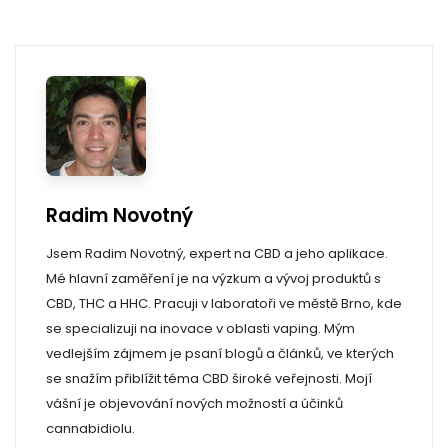
Radim Novotný
Jsem Radim Novotný, expert na CBD a jeho aplikace.
Mé hlavní zaměření je na výzkum a vývoj produktů s
CBD, THC a HHC. Pracuji v laboratoři ve městě Brno, kde
se specializuji na inovace v oblasti vaping. Mým
vedlejším zájmem je psaní blogů a článků, ve kterých
se snažím přiblížit téma CBD široké veřejnosti. Mojí
vášní je objevování nových možností a účinků
cannabidiolu.