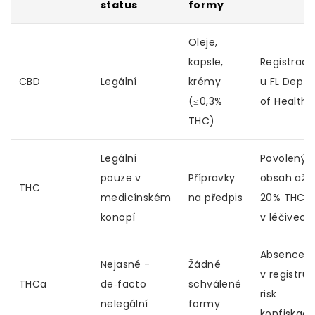
status
formy
Oleje,
kapsle,
Registrac
CBD
Legální
krémy
u FL Dept.
(≤0,3%
of Health
THC)
Legální
Povolený
pouze v
Přípravky
obsah až
THC
medicínském
na předpis
20% THC
konopí
v léčivech
Absence
Nejasné -
Žádné
v registru,
THCa
de‑facto
schválené
risk
nelegální
formy
konfiskac