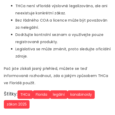
THCa není vFloridě výslovně legalizováno, ale ani
neexistuje konkrétní zákaz.
Bez řádného COA a licence může být považován
za nelegální.
Dodržujte kontrolní seznam a využívejte pouze
registrované produkty.
Legislativa se může změnit, proto sledujte oficiální
zdroje.
Pač jste získali jasný přehled, můžete se teď
informovaně rozhodnout, zda a jakým způsobem THCa
ve Floridě použít.
Štítky:
THCa
Florida
legální
kanabinoidy
zákon 2025