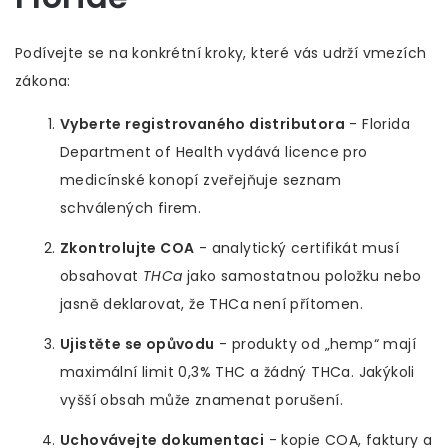
Podívejte se na konkrétní kroky, které vás udrží vmezích
zákona:
Vyberte registrovaného distributora
-
Florida
Department of Health
vydává licence pro
medicínské konopí
zveřejňuje seznam
schválených firem.
Zkontrolujte COA
- analytický certifikát musí
obsahovat
THCa
jako samostatnou položku nebo
jasně deklarovat, že THCa není přítomen.
Ujistěte se opůvodu
- produkty od „hemp“ mají
maximální limit 0,3% THC a žádný THCa. Jakýkoli
vyšší obsah může znamenat porušení.
Uchovávejte dokumentaci
- kopie COA, faktury a