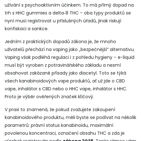
užívání s psychoaktivním účinkem. To má přímý dopad na
trh s HHC gummies a delta‑8 THC – oba typy produktů se
nyní musí registrovat u příslušných úřadů, jinak riskují
konfiskaci a sankce.
Jedním z praktických dopadů zákona je, že mnoho
uživatelů přechází na vaping jako „bezpečnější“ alternativu.
Vaping však podléhá regulaci i z pohledu hygieny – e-liquid
musí být vyroben z potravinářského základu a nesmí
obsahovat zakázané přísady jako diacetyl. Toto se týká
všech kanabinoidových vape produktů, ať už jde o
CBD
vape
,
inhalátor s CBD
nebo o
HHC vape
,
inhalátor s HHC
.
Proto je výběr ověřených značek klíčový.
V praxi to znamená, že pokud zvažujete zakoupení
kanabinoidového produktu, měli byste se podívat na několik
parametrů: právní status kanabinoidu, maximální
povolenou koncentraci, označení obsahu THC a zda je