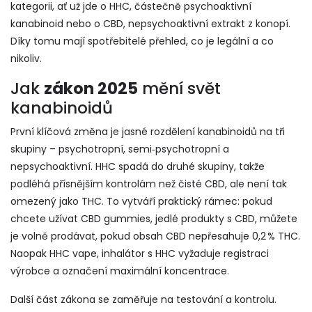
kategorii, ať už jde o
HHC
,
částečně psychoaktivní
kanabinoid
nebo o
CBD
,
nepsychoaktivní extrakt z konopí
.
Díky tomu mají spotřebitelé přehled, co je legální a co
nikoliv.
Jak
zákon 2025
mění svět
kanabinoidů
První klíčová změna je jasné rozdělení kanabinoidů na tři
skupiny – psychotropní, semi‑psychotropní a
nepsychoaktivní. HHC spadá do druhé skupiny, takže
podléhá přísnějším kontrolám než čisté CBD, ale není tak
omezený jako THC. To vytváří praktický rámec: pokud
chcete užívat
CBD gummies
,
jedlé produkty s CBD
, můžete
je volně prodávat, pokud obsah CBD nepřesahuje 0,2 % THC.
Naopak
HHC vape
,
inhalátor s HHC
vyžaduje registraci
výrobce a označení maximální koncentrace.
Další část zákona se zaměřuje na testování a kontrolu.