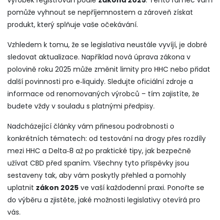
výrobek registrován podle
zákona 2025
. Tento rámec vám
pomůže vyhnout se nepříjemnostem a zároveň získat
produkt, který splňuje vaše očekávání.
Vzhledem k tomu, že se legislativa neustále vyvíjí, je dobré
sledovat aktualizace. Například nová úprava zákona v
polovině roku 2025 může změnit limity pro HHC nebo přidat
další povinnosti pro e‑liquidy. Sledujte oficiální zdroje a
informace od renomovaných výrobců – tím zajistíte, že
budete vždy v souladu s platnými předpisy.
Nadcházející články vám přinesou podrobnosti o
konkrétních tématech: od testování na drogy přes rozdíly
mezi HHC a Delta‑8 až po praktické tipy, jak bezpečně
užívat CBD před spaním. Všechny tyto příspěvky jsou
sestaveny tak, aby vám poskytly přehled a pomohly
uplatnit
zákon 2025
ve vaší každodenní praxi. Ponořte se
do výběru a zjistěte, jaké možnosti legislativy otevírá pro
vás.