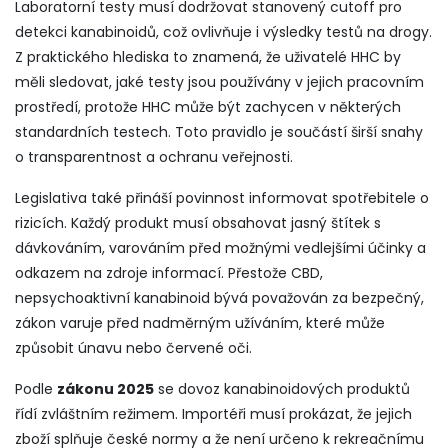
Laboratorní testy musí dodržovat stanovený cutoff pro
detekci kanabinoidů, což ovlivňuje i výsledky testů na drogy.
Z praktického hlediska to znamená, že uživatelé HHC by
měli sledovat, jaké testy jsou používány v jejich pracovním
prostředí, protože HHC může být zachycen v některých
standardních testech. Toto pravidlo je součástí širší snahy
o transparentnost a ochranu veřejnosti.
Legislativa také přináší povinnost informovat spotřebitele o
rizicích. Každý produkt musí obsahovat jasný štítek s
dávkováním, varováním před možnými vedlejšími účinky a
odkazem na zdroje informací. Přestože
CBD
,
nepsychoaktivní kanabinoid
bývá považován za bezpečný,
zákon varuje před nadměrným užíváním, které může
způsobit únavu nebo červené oči.
Podle
zákonu 2025
se dovoz kanabinoidových produktů
řídí zvláštním režimem. Importéři musí prokázat, že jejich
zboží splňuje české normy a že není určeno k rekreačnímu