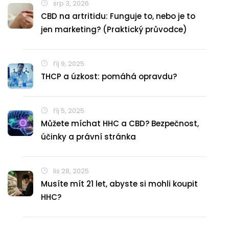
srp 3, 2026
CBD na artritidu: Funguje to, nebo je to
jen marketing? (Praktický průvodce)
říj 9, 2025
THCP a úzkost: pomáhá opravdu?
říj 5, 2025
Můžete míchat HHC a CBD? Bezpečnost,
účinky a právní stránka
lis 28, 2025
Musíte mít 21 let, abyste si mohli koupit
HHC?