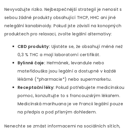
Nevyvažujte riziko. Nejbezpečnější strategií je nenosit s
sebou žádné produkty obsahující THCP, HHC ani jiné
nelegální kanabinoidy. Pokud jste závislí na konopných
produktech pro relaxaci, zvolte legální alternativy:
CBD produkty:
Ujistěte se, že obsahují méně než
0,3 % THC a mají laboratorní certifikát.
Bylinné čaje:
Heřmánek, levandule nebo
mateřídouška jsou legální a dostupné v každé
lékárně (*pharmacie*) nebo supermarketu.
Receptační léky:
Pokud potřebujete medicínskou
pomoc, konzultujte to s francouzským lékařem.
Medicínská marihuana je ve Francii legální pouze
na předpis a pod přísným dohledem.
Nenechte se zmást informacemi na sociálních sítích,