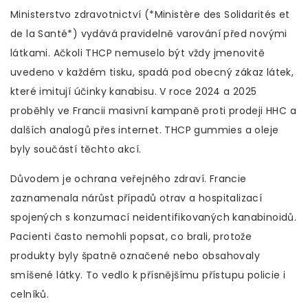
Ministerstvo zdravotnictví (*Ministère des Solidarités et
de la Santé*) vydává pravidelně varování před novými
látkami. Ačkoli THCP nemuselo být vždy jmenovitě
uvedeno v každém tisku, spadá pod obecný zákaz látek,
které imitují účinky kanabisu. V roce 2024 a 2025
proběhly ve Francii masivní kampaně proti prodeji HHC a
dalších analogů přes internet. THCP gummies a oleje
byly součástí těchto akcí.
Důvodem je ochrana veřejného zdraví. Francie
zaznamenala nárůst případů otrav a hospitalizací
spojených s konzumací neidentifikovaných kanabinoidů.
Pacienti často nemohli popsat, co brali, protože
produkty byly špatně označené nebo obsahovaly
smíšené látky. To vedlo k přísnějšímu přístupu policie i
celníků.