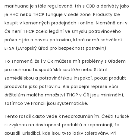
marihuana je stále regulovaná, trh s CBD a deriváty jako
je HHC nebo THCP funguje v šedé zóně. Produkty lze
koupit v kamenných prodejnách i online. Nicméně ani v
ČR není THCP zcela legální ve smyslu potravinového
práva - jde o novou potravinu, která nemá schválení
EFSA (Evropský úřad pro bezpečnost potravin).
To znamená, že i v ČR můžete mít problémy s Úřadem
pro ochranu hospodářské soutěže nebo Státní
zemědělskou a potravinářskou inspekcí, pokud produkt
prodáváte jako potravinu. Ale policejní represe vůči
držitelům malého množství THCP v ČR jsou minimální,
zatímco ve Francii jsou systematické.
Tento rozdíl často vede k nedorozuměním. Čeští turisté
si zvyknou na dostupnost produktů a zapomínají, že
opustili jurisdikci, kde jsou tyto látky tolerovány. Při