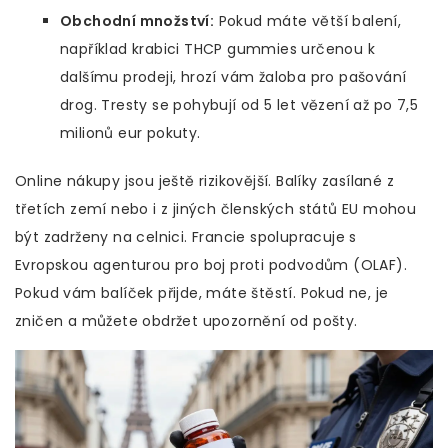
Obchodní množství:
Pokud máte větší balení,
například krabici THCP gummies určenou k
dalšímu prodeji, hrozí vám žaloba pro pašování
drog. Tresty se pohybují od 5 let vězení až po 7,5
milionů eur pokuty.
Online nákupy jsou ještě rizikovější. Balíky zasílané z
třetích zemí nebo i z jiných členských států EU mohou
být zadrženy na celnici. Francie spolupracuje s
Evropskou agenturou pro boj proti podvodům (OLAF).
Pokud vám balíček přijde, máte štěstí. Pokud ne, je
zničen a můžete obdržet upozornění od pošty.