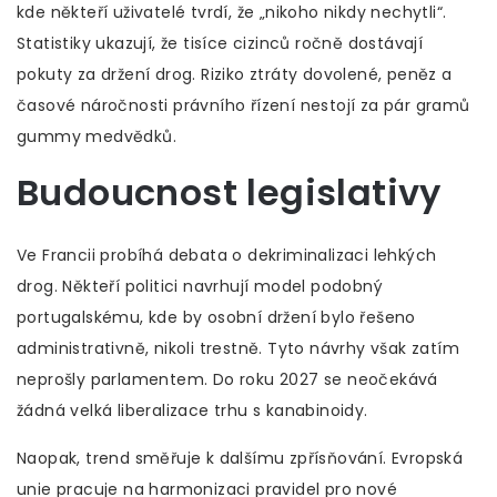
kde někteří uživatelé tvrdí, že „nikoho nikdy nechytli“.
Statistiky ukazují, že tisíce cizinců ročně dostávají
pokuty za držení drog. Riziko ztráty dovolené, peněz a
časové náročnosti právního řízení nestojí za pár gramů
gummy medvědků.
Budoucnost legislativy
Ve Francii probíhá debata o dekriminalizaci lehkých
drog. Někteří politici navrhují model podobný
portugalskému, kde by osobní držení bylo řešeno
administrativně, nikoli trestně. Tyto návrhy však zatím
neprošly parlamentem. Do roku 2027 se neočekává
žádná velká liberalizace trhu s kanabinoidy.
Naopak, trend směřuje k dalšímu zpřísňování. Evropská
unie pracuje na harmonizaci pravidel pro nové