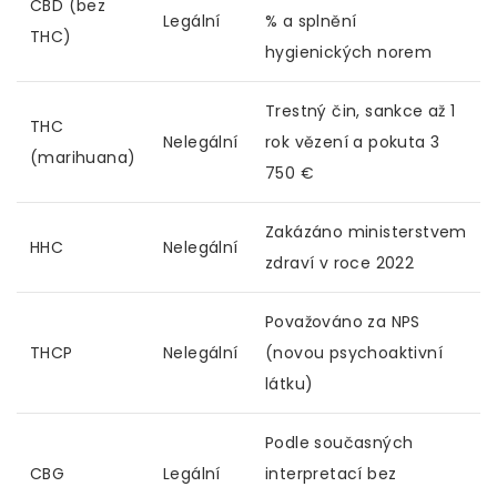
CBD (bez
Legální
% a splnění
THC)
hygienických norem
Trestný čin, sankce až 1
THC
Nelegální
rok vězení a pokuta 3
(marihuana)
750 €
Zakázáno ministerstvem
HHC
Nelegální
zdraví v roce 2022
Považováno za NPS
THCP
Nelegální
(novou psychoaktivní
látku)
Podle současných
CBG
Legální
interpretací bez