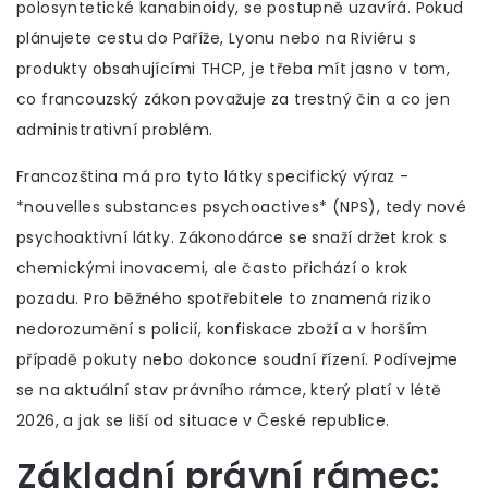
polosyntetické kanabinoidy, se postupně uzavírá. Pokud
plánujete cestu do Paříže, Lyonu nebo na Riviéru s
produkty obsahujícími THCP, je třeba mít jasno v tom,
co francouzský zákon považuje za trestný čin a co jen
administrativní problém.
Francozština má pro tyto látky specifický výraz -
*nouvelles substances psychoactives* (NPS), tedy nové
psychoaktivní látky. Zákonodárce se snaží držet krok s
chemickými inovacemi, ale často přichází o krok
pozadu. Pro běžného spotřebitele to znamená riziko
nedorozumění s policií, konfiskace zboží a v horším
případě pokuty nebo dokonce soudní řízení. Podívejme
se na aktuální stav právního rámce, který platí v létě
2026, a jak se liší od situace v České republice.
Základní právní rámec: