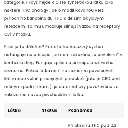
kategorie. I když nejde o čistě syntetickou látku jako
některé HHC analogy, jde o modifikovanou verzi
přírodního kanabinoidu THC s delším alkylovým
řetězcem. To mu umožňuje silnější vazbu na receptory
CB1 v mozku.
Proč je to důležité? Protože francouzský systém
nefunguje na principu „co není zakázáno, je dovoleno“ v
kontextu drog. Funguje spíše na principu pozitivního
seznamu. Pokud látka není na seznamu povolených
léčiv nebo volně prodejných produktů (jako je CBD pod
určitými podmínkami), je automaticky považována za
zakázanou novou psychoaktivní látku.
Látka
Status
Poznámka
Při obsahu THC pod 0,3