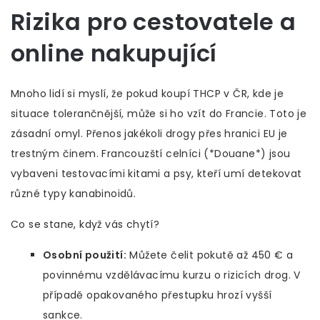
Rizika pro cestovatele a
online nakupující
Mnoho lidí si myslí, že pokud koupí THCP v ČR, kde je
situace tolerančnější, může si ho vzít do Francie. Toto je
zásadní omyl. Přenos jakékoli drogy přes hranici EU je
trestným činem. Francouzští celníci (*Douane*) jsou
vybaveni testovacími kitami a psy, kteří umí detekovat
různé typy kanabinoidů.
Co se stane, když vás chytí?
Osobní použití:
Můžete čelit pokutě až 450 € a
povinnému vzdělávacímu kurzu o rizicích drog. V
případě opakovaného přestupku hrozí vyšší
sankce.