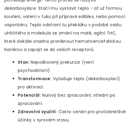
potřebuje energii. Tento proces se nazývá
dekarboxylace
. Stačí mu vystavit teplo - ať už formou
kouření, vaření v tuku při přípravě edibles, nebo pomocí
vaporizéru. Teplo odstraní tu překážku v podobě oxidu
uhličitého a molekula se změní na malé, agilní THC,
které dokáže snadno proniknout hematoencefalickou
bariérou a zapojit se do vašich receptorů.
Stav:
Nepoškozený prekurzor (není
psychoaktivní).
Transformace:
Vyžaduje teplo (dekarboxylaci)
pro aktivaci.
Potenciál:
Nulový bez zpracování; střední po
zpracování.
Zdravotní využití:
Často ceněn pro protizánětlivé
účinky v syrovém stavu.