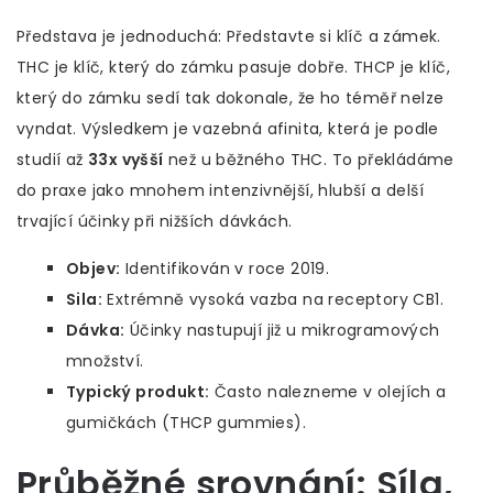
Představa je jednoduchá: Představte si klíč a zámek.
THC je klíč, který do zámku pasuje dobře. THCP je klíč,
který do zámku sedí tak dokonale, že ho téměř nelze
vyndat. Výsledkem je vazebná afinita, která je podle
studií až
33x vyšší
než u běžného THC. To překládáme
do praxe jako mnohem intenzivnější, hlubší a delší
trvající účinky při nižších dávkách.
Objev:
Identifikován v roce 2019.
Sila:
Extrémně vysoká vazba na receptory CB1.
Dávka:
Účinky nastupují již u mikrogramových
množství.
Typický produkt:
Často nalezneme v olejích a
gumičkách (THCP gummies).
Průběžné srovnání: Síla,