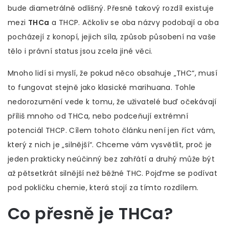
bude diametrálně odlišný. Přesně takový rozdíl existuje
mezi
THCa
a
THCP
. Ačkoliv se oba názvy podobají a oba
pocházejí z konopí, jejich síla, způsob působení na vaše
tělo i právní status jsou zcela jiné věci.
Mnoho lidí si myslí, že pokud něco obsahuje „THC“, musí
to fungovat stejně jako klasické marihuana. Tohle
nedorozumění vede k tomu, že uživatelé buď očekávají
příliš mnoho od THCa, nebo podceňují extrémní
potenciál THCP. Cílem tohoto článku není jen říct vám,
který z nich je „silnější“. Chceme vám vysvětlit, proč je
jeden prakticky neúčinný bez zahřátí a druhý může být
až pětsetkrát silnější než běžné THC. Pojďme se podívat
pod pokličku chemie, která stojí za tímto rozdílem.
Co přesně je THCa?