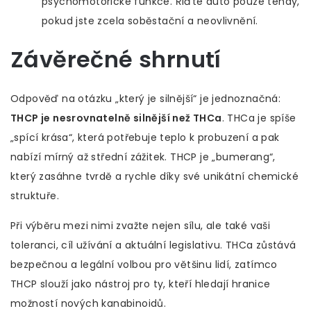
psychomotorické funkce. Řiďte auto pouze tehdy,
pokud jste zcela soběstační a neovlivnění.
Závěrečné shrnutí
Odpověď na otázku „který je silnější“ je jednoznačná:
THCP je nesrovnatelně silnější než THCa
. THCa je spíše
„spící krása“, která potřebuje teplo k probuzení a pak
nabízí mírný až střední zážitek. THCP je „bumerang“,
který zasáhne tvrdě a rychle díky své unikátní chemické
struktuře.
Při výběru mezi nimi zvažte nejen sílu, ale také vaši
toleranci, cíl užívání a aktuální legislativu. THCa zůstává
bezpečnou a legální volbou pro většinu lidí, zatímco
THCP slouží jako nástroj pro ty, kteří hledají hranice
možností nových kanabinoidů.