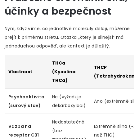
účinky a bezpečnost
Nyní, když víme, co jednotlivé molekuly dělají, můžeme
přejít k přímému střetu. Otázka „který je silnější“ má
jednoduchou odpověď, ale kontext je důležitý.
THCa
THCP
Vlastnost
(Kyselina
(Tetrahydrokanab
THCa)
Psychoaktivita
Ne (vyžaduje
Ano (extrémně siln
(surový stav)
dekarboxylaci)
Nedostatečná
Vazba na
Extrémně silná (~33
(bez
receptor CB1
než THC)