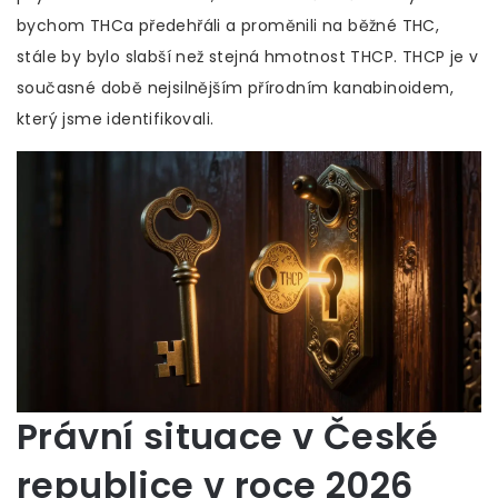
bychom THCa předehřáli a proměnili na běžné THC,
stále by bylo slabší než stejná hmotnost THCP. THCP je v
současné době nejsilnějším přírodním kanabinoidem,
který jsme identifikovali.
Právní situace v České
republice v roce 2026