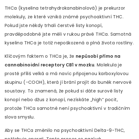
THCa (kyselina tetrahydrokanabinolová)
je
prekurzor
molekuly, ze které vzniká známé psychoaktivní THC
.
Pokud jste někdy trhali čerstvé listy konopí,
pravděpodobně jste měli v rukou právě THCa. Samotná
kyselina THCa je totiž nepoškozená a plná života rostliny.
Klíčovým faktem o THCa je, že
nepůsobí přímo na
cannabinoidní receptory CB1 v mozku
. Molekula je
prostě příliš velká a má navíc připojenou karboxylovou
skupinu (-COOH), která jí brání projít do buněk nervové
soustavy. To znamená, že pokud si dáte surové listy
konopí nebo džus z konopí, nezískáte „high“ pocit,
protože THCa samotné není psychoaktivní v tradičním
slova smyslu.
Aby se THCa změnilo na psychoaktivní Delta-9-THC,