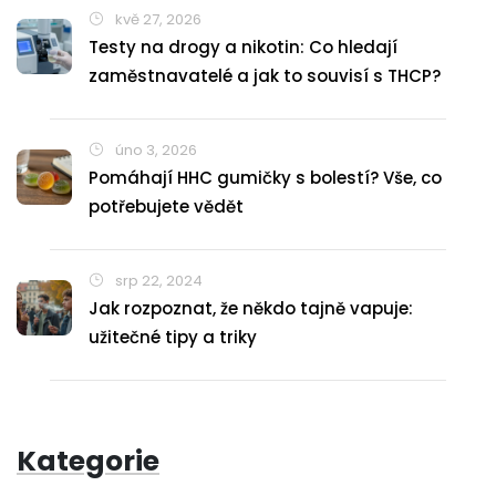
kvě 27, 2026
Testy na drogy a nikotin: Co hledají
zaměstnavatelé a jak to souvisí s THCP?
úno 3, 2026
Pomáhají HHC gumičky s bolestí? Vše, co
potřebujete vědět
srp 22, 2024
Jak rozpoznat, že někdo tajně vapuje:
užitečné tipy a triky
Kategorie