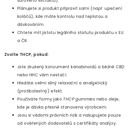
surového extraktu).
Plánujete si produkt připravit sami (např. upečení
koláčů), kde máte kontrolu nad teplotou a
dávkováním.
Chtete mít jistotu legálního statutu produktu v EU
a ČR.
Zvolte THCP, pokud:
Jste zkušený konzument kanabinoidů a běžné CBD
nebo HHC vám nestačí.
Hledáte velmi silný relaxační a analgetický
(protibolestný) efekt.
Používáte formy jako
THCP gummies
nebo oleje,
kde je dávka přesně stanovena výrobcem.
Jsou si vědomi právních rizik a nakupujete pouze
od ověřených dodavatelů s certifikáty analýzy.