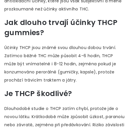
antioxidační účinky, které jsou však subjektivní a méně
prozkoumané než účinky aktivního THC.
Jak dlouho trvají účinky THCP
gummies?
Účinky THCP jsou známé svou dlouhou dobou trvání.
Zatímco běžné THC může působit 4-6 hodin, THCP
může být vnímatelné i 8-12 hodin, zejména pokud je
konzumováno perorálně (gumičky, kapsle), protože
prochází trávicím traktem a játry.
Je THCP škodlivé?
Dlouhodobé studie o THCP zatím chybí, protože jde o
novou látku. Krátkodobě může způsobit úzkost, paranoiu
nebo závratě, zejména při předávkování. Riziko závislosti