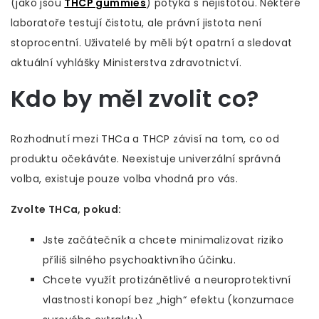
(jako jsou
THCP gummies
) potýká s nejistotou. Některé
laboratoře testují čistotu, ale právní jistota není
stoprocentní. Uživatelé by měli být opatrní a sledovat
aktuální vyhlášky Ministerstva zdravotnictví.
Kdo by měl zvolit co?
Rozhodnutí mezi THCa a THCP závisí na tom, co od
produktu očekáváte. Neexistuje univerzální správná
volba, existuje pouze volba vhodná pro vás.
Zvolte THCa, pokud:
Jste začátečník a chcete minimalizovat riziko
příliš silného psychoaktivního účinku.
Chcete využít protizánětlivé a neuroprotektivní
vlastnosti konopí bez „high“ efektu (konzumace