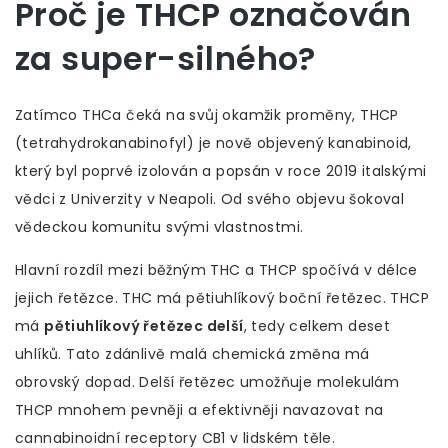
Proč je THCP označován
za super-silného?
Zatímco THCa čeká na svůj okamžik proměny,
THCP
(tetrahydrokanabinofyl)
je
nově objevený kanabinoid,
který byl poprvé izolován a popsán v roce 2019 italskými
vědci z Univerzity v Neapoli
. Od svého objevu šokoval
vědeckou komunitu svými vlastnostmi.
Hlavní rozdíl mezi běžným THC a THCP spočívá v délce
jejich řetězce. THC má pětiuhlíkový boční řetězec. THCP
má
pětiuhlíkový řetězec delší
, tedy celkem deset
uhlíků. Tato zdánlivě malá chemická změna má
obrovský dopad. Delší řetězec umožňuje molekulám
THCP mnohem pevněji a efektivněji navazovat na
cannabinoidní receptory CB1 v lidském těle.