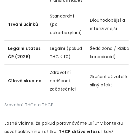
transformace)
Standardní
Dlouhodobější a
Trvání účinků
(po
intenzivnější
dekarboxylaci)
Legální status
Legální (pokud
Šedá zóna / Rizikov
ČR (2026)
THC < 1%)
kanabinoid)
Zdravotní
Zkušení uživatelé hl
Cílová skupina
nadšenci,
silný efekt
začátečníci
Srovnání THCa a THCP
Jasně vidíme, že pokud porovnáváme „sílu“ v kontextu
psychoaktivního zážitku,
THCP drtivě vítězí
. I když