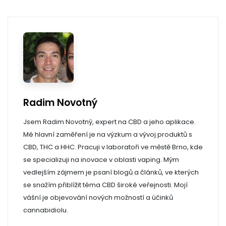
Radim Novotný
Jsem Radim Novotný, expert na CBD a jeho aplikace.
Mé hlavní zaměření je na výzkum a vývoj produktů s
CBD, THC a HHC. Pracuji v laboratoři ve městě Brno, kde
se specializuji na inovace v oblasti vaping. Mým
vedlejším zájmem je psaní blogů a článků, ve kterých
se snažím přiblížit téma CBD široké veřejnosti. Mojí
vášní je objevování nových možností a účinků
cannabidiolu.