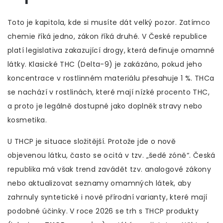
Toto je kapitola, kde si musíte dát velký pozor. Zatímco
chemie říká jedno, zákon říká druhé. V České republice
platí legislativa zakazující drogy, která definuje omamné
látky. Klasické THC (Delta-9) je zakázáno, pokud jeho
koncentrace v rostlinném materiálu přesahuje 1 %. THCa
se nachází v rostlinách, které mají nízké procento THC,
a proto je legálně dostupné jako doplněk stravy nebo
kosmetika.
U THCP je situace složitější. Protože jde o nově
objevenou látku, často se ocitá v tzv. „šedé zóně“. Česká
republika má však trend zavádět tzv. analogové zákony
nebo aktualizovat seznamy omamných látek, aby
zahrnuly syntetické i nové přírodní varianty, které mají
podobné účinky. V roce 2026 se trh s THCP produkty