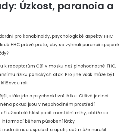
dy: Úzkost, paranoia a
dardní pro kanabinoidy, psychologické aspekty HHC
edá HHC právě proto, aby se vyhnuli paranoii spojené
ždy?
nitu k receptorům CB1 v mozku než plnohodnotné THC,
nšímu riziku panických atak. Pro jiné však může být
klíčovou roli.
jší, stále jde o psychoaktivní látku. Citlivé jedinci
ména pokud jsou v nepohodlném prostředí.
eří uživatelé hlásí pocit mentální mlhy, obtíže se
informací během působení látky.
nadměrnou ospalost a apatii, což může narušit