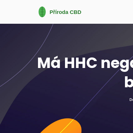
Má HHC nega
b
D