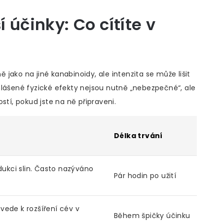
í účinky: Co cítíte v
jako na jiné kanabinoidy, ale intenzita se může lišit
hlášené fyzické efekty nejsou nutně „nebezpečné“, ale
stí, pokud jste na ně připraveni.
Délka trvání
dukci slin. Často nazýváno
Pár hodin po užití
ž vede k rozšíření cév v
Během špičky účinku