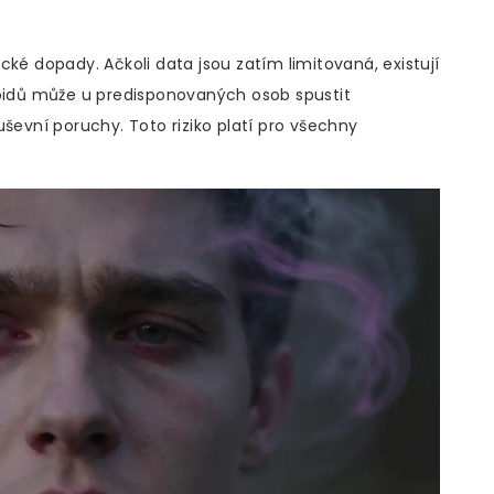
cké dopady. Ačkoli data jsou zatím limitovaná, existují
noidů může u predisponovaných osob spustit
uševní poruchy. Toto riziko platí pro všechny