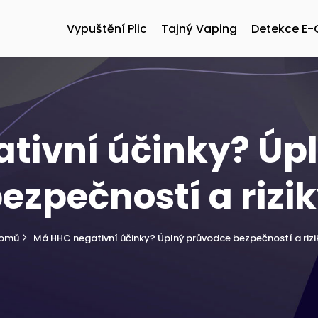
Vypuštění Plic
Tajný Vaping
Detekce E-
tivní účinky? Úp
ezpečností a rizi
omů
Má HHC negativní účinky? Úplný průvodce bezpečností a rizi