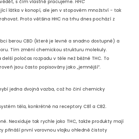
 vědět, s čím vlastně pracujeme.
HHC
jící látka v konopí, ale jen v stopovém množství - tak
xtrahovat. Proto většina HHC na trhu dnes pochází z
ci berou CBD (které je levné a snadno dostupné) a
átoru. Tím změní chemickou strukturu molekuly.
á delší poločas rozpadu v těle než běžné THC. To
roveň jsou často popisovány jako „jemnější“.
hybí jedna dvojná vazba, což ho činí chemicky
ystém těla, konkrétně na receptory CB1 a CB2.
ené. Neoxiduje tak rychle jako THC, takže produkty mají
zy přináší první varovnou vlajku ohledně čistoty