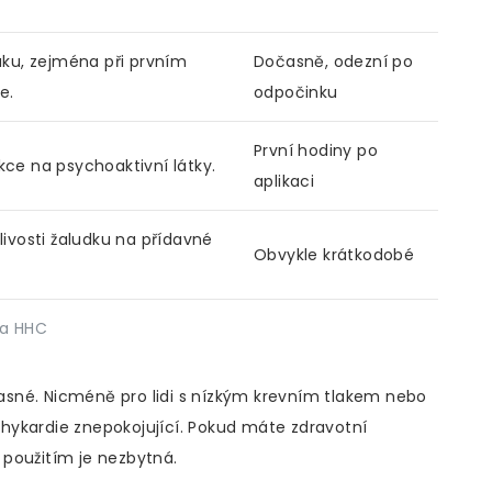
aku, zejména při prvním
Dočasně, odezní po
e.
odpočinku
První hodiny po
kce na psychoaktivní látky.
aplikaci
livosti žaludku na přídavné
Obvykle krátkodobé
na HHC
očasné. Nicméně pro lidi s nízkým krevním tlakem nebo
hykardie znepokojující. Pokud máte zdravotní
použitím je nezbytná.