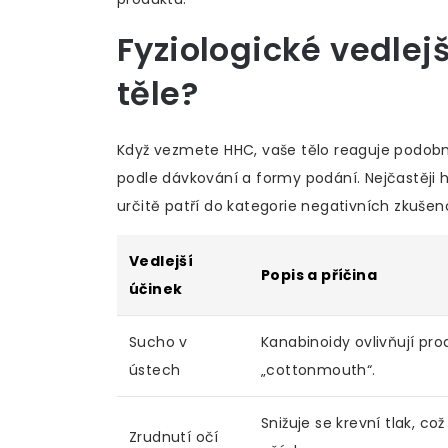
Fyziologické vedlejš
těle?
Když vezmete HHC, vaše tělo reaguje podobně 
podle dávkování a formy podání. Nejčastěji 
určitě patří do kategorie negativních zkušeno
Vedlejší
Popis a příčina
účinek
Sucho v
Kanabinoidy ovlivňují pro
ústech
„cottonmouth“.
Snižuje se krevní tlak, co
Zrudnutí očí