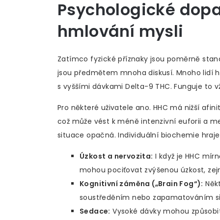
Psychologické dopa
hmlování mysli
Zatímco fyzické příznaky jsou poměrně stan
jsou předmětem mnoha diskusí. Mnoho lidí hl
s vyššími dávkami Delta-9 THC. Funguje to v
Pro některé uživatele ano. HHC má nižší afi
což může vést k méně intenzivní euforii a me
situace opačná. Individuální biochemie hraje 
Úzkost a nervozita:
I když je HHC mírně
mohou pociťovat zvýšenou úzkost, zej
Kognitivní záměna („Brain Fog“):
Někt
soustředěním nebo zapamatováním si 
Sedace:
Vysoké dávky mohou způsobit 