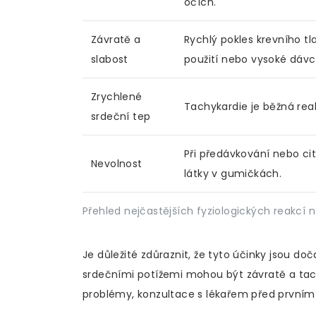
očích.
Závratě a
Rychlý pokles krevního tl
slabost
použití nebo vysoké dávc
Zrychlené
Tachykardie je běžná rea
srdeční tep
Při předávkování nebo cit
Nevolnost
látky v gumičkách.
Přehled nejčastějších fyziologických reakcí 
Je důležité zdůraznit, že tyto účinky jsou d
srdečními potížemi mohou být závratě a tac
problémy, konzultace s lékařem před prvním 