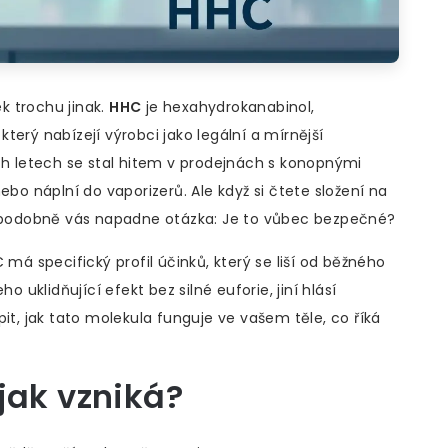
k trochu jinak.
HHC
je
hexahydrokanabinol,
erý nabízejí výrobci jako legální a mírnější
ch letech se stal hitem v prodejnách s konopnými
ebo náplní do vaporizerů. Ale když si čtete složení na
vděpodobně vás napadne otázka: Je to vůbec bezpečné?
 specifický profil účinků, který se liší od běžného
o uklidňující efekt bez silné euforie, jiní hlásí
it, jak tato molekula funguje ve vašem těle, co říká
jak vzniká?