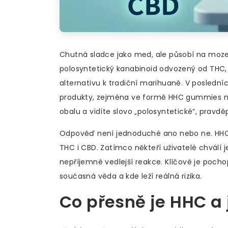
Chutná sladce jako med, ale působí na moze
polosyntetický kanabinoid odvozený od THC, kt
alternativu k tradiční marihuaně
. V poslední
produkty, zejména ve formě
HHC gummies
n
obalu a vidíte slovo „polosyntetické“, pra
Odpověď není jednoduché ano nebo ne. HHC má
THC i CBD. Zatímco někteří uživatelé chválí jeh
nepříjemné vedlejší reakce. Klíčové je pochop
současná věda a kde leží reálná rizika.
Co přesně je HHC a 