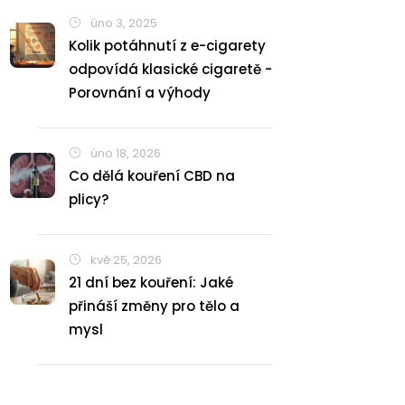
úno 3, 2025
Kolik potáhnutí z e-cigarety
odpovídá klasické cigaretě -
Porovnání a výhody
úno 18, 2026
Co dělá kouření CBD na
plicy?
kvě 25, 2026
21 dní bez kouření: Jaké
přináší změny pro tělo a
mysl