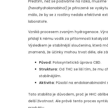
Předtím, než se podíváme na rizika, musíme
(hexahydrokanabinol)
je přirozeně se vyskytu
málo, že by se z rostliny nedala efektivně e
laboratoře.
Vzniká procesem zvaným hydrogenace. Výrob
přidají k němu vodík za přítomnosti katalyz
Výsledkem je stabilnější sloučenina, která m
znamená, že účinky mohou trvat déle, ale zá
Původ:
Polosyntetická úprava CBD.
Struktura:
Od THC se liší tím, že mu c
stabilnějším.
Aktivita:
Působí na endokanabinoidní s
Tato stabilita je důvodem, proč je HHC oblíb
delší životnost. Ale právě tento proces synté
produktu.