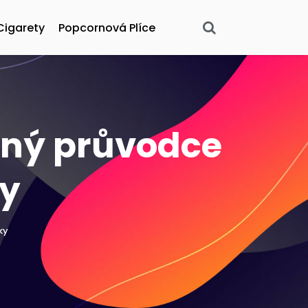
Cigarety
Popcornová Plíce
lný průvodce
ky
ky