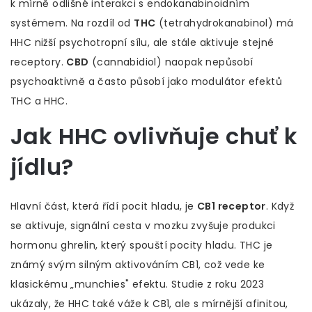
k mírně odlišné interakci s endokanabinoidním
systémem.
Na rozdíl od
THC
(
tetrahydrokanabinol
) má
HHC nižší psychotropní sílu, ale stále aktivuje stejné
receptory.
CBD
(
cannabidiol
) naopak nepůsobí
psychoaktivně a často působí jako modulátor efektů
THC a HHC.
Jak HHC ovlivňuje chuť k
jídlu?
Hlavní část, která řídí pocit hladu, je
CB1 receptor
. Když
se aktivuje, signální cesta v mozku zvyšuje produkci
hormonu ghrelin, který spouští pocity hladu. THC je
známý svým silným aktivováním CB1, což vede ke
klasickému „munchies" efektu. Studie z roku 2023
ukázaly, že HHC také váže k CB1, ale s mírnější afinitou,