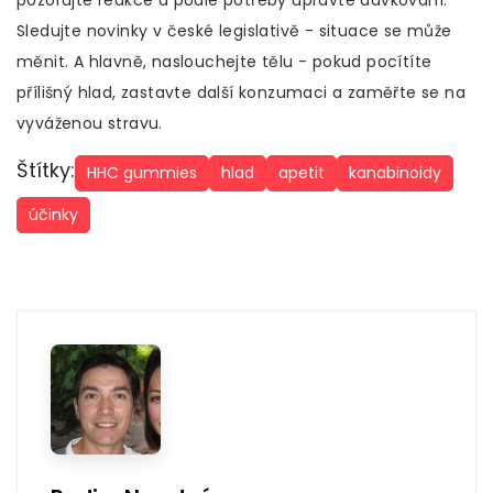
pozorujte reakce a podle potřeby upravte dávkování.
Sledujte novinky v české legislativě - situace se může
měnit. A hlavně, naslouchejte tělu - pokud pocítíte
přílišný hlad, zastavte další konzumaci a zaměřte se na
vyváženou stravu.
Štítky:
HHC gummies
hlad
apetit
kanabinoidy
účinky