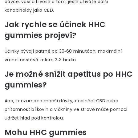
dávce, vaší citlivosti a tom, jestli užíváte další
kanabinoidy jako CBD.
Jak rychle se účinek HHC
gummies projeví?
Účinky bývají patrné po 30‑60 minutách, maximální
vrchol nastává kolem 2‑3 hodin.
Je možné snížit apetitus po HHC
gummies?
Ano, konzumace menší dávky, doplnění CBD nebo
přítomnost bílkovin a vlákniny ve stravě může pomoci
udržet hlad pod kontrolou.
Mohu HHC gummies