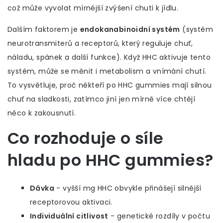
což může vyvolat mírnější zvýšení chuti k jídlu.
Dalším faktorem je
endokanabinoidní systém
(
systém
neurotransmiterů a receptorů, který reguluje chuť,
náladu, spánek a další funkce
)
. Když HHC aktivuje tento
systém, může se měnit i metabolism a vnímání chutí.
To vysvětluje, proč někteří po HHC gummies mají silnou
chuť na sladkosti, zatímco jiní jen mírně více chtějí
něco k zakousnutí.
Co rozhoduje o síle
hladu po HHC gummies?
Dávka
- vyšší mg HHC obvykle přinášejí silnější
receptorovou aktivaci.
Individuální citlivost
- genetické rozdíly v počtu