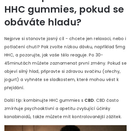
HHC gummies, pokud se
obáváte hladu?
Nejprve si stanovte jasný cíl - chcete jen relaxaci, nebo i
potlačení chuti? Pak zvolte nízkou dávku, například 5mg
HHC, a pozorujte, jak vaše tělo reaguje. Po 30-
45minutách můžete zaznamenat první změny. Pokud se
objeví silný hlad, připravte si zdravou svačinu (ořechy,
jogurt) a vyhněte se sladkostem, které mohou vést k
přejídání.
Další tip: kombinujte HHC gummies s
CBD
. CBD často
zmírňuje psychoaktivní a apetitu‑zvyšující účinky
kanabinoidů, takže můžete mít kontrolovanější zážitek.