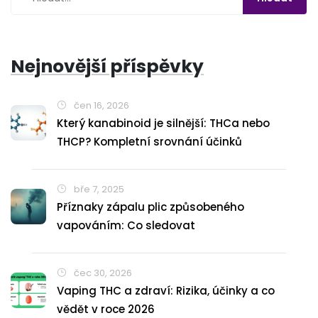
Nejnovější příspěvky
čen 16, 2026
Který kanabinoid je silnější: THCa nebo
THCP? Kompletní srovnání účinků
bře 7, 2025
Příznaky zápalu plic způsobeného
vapováním: Co sledovat
čec 30, 2026
Vaping THC a zdraví: Rizika, účinky a co
vědět v roce 2026