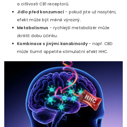
a citlivosti CB1 receptorů.
Jídlo před konzumací
- pokud jste už nasytěni,
efekt může být méně výrazný.
Metabolismus
- rychlejší metabolizér může
zkrátit dobu účinku.
Kombinace s jinými kanabinoidy
- např. CBD
může tlumit appetite‑stimulační efekt HHC.