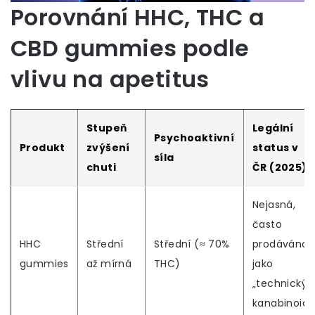
Porovnání HHC, THC a
CBD gummies podle
vlivu na apetitus
Stupeň
Legální
Psychoaktivní
Produkt
zvýšení
status v
síla
chuti
ČR (2025)
Nejasná,
často
HHC
Střední
Střední (≈ 70%
prodáváno
gummies
až mírná
THC)
jako
„technický“
kanabinoid