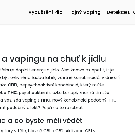
Vypuštění Plic
Tajný Vaping
Detekce E-
 a vapingu na chuť k jídlu
třebuje doplnit energii a jídlo
. Also known as
apetit
, it
je
být ovlivněno řadou látek, včetně kanabinoidů.
V dnešní
jako
CBD
,
nepsychoaktivní kanabinoid, který může
ebo
THC
,
psychoaktivní složka konopí, známá tím, že
má vás, zda vaping s
HHC
,
nový kanabinoid podobný THC,
ít podobný efekt? Pojďme to rozebrat.
ad a co byste měli vědět
tory v těle, hlavně CB1 a CB2. Aktivace CB1 v