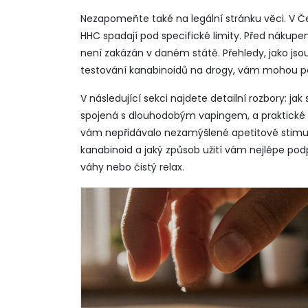
Nezapomeňte také na legální stránku věci. V Č
HHC spadají pod specifické limity. Před nákupe
není zakázán v daném státě. Přehledy, jako js
testování kanabinoidů na drogy, vám mohou 
V následující sekci najdete detailní rozbory: jak s
spojená s dlouhodobým vapingem, a praktické 
vám nepřidávalo nezamýšlené apetitové stimuly.
kanabinoid a jaký způsob užití vám nejlépe podpoř
váhy nebo čistý relax.