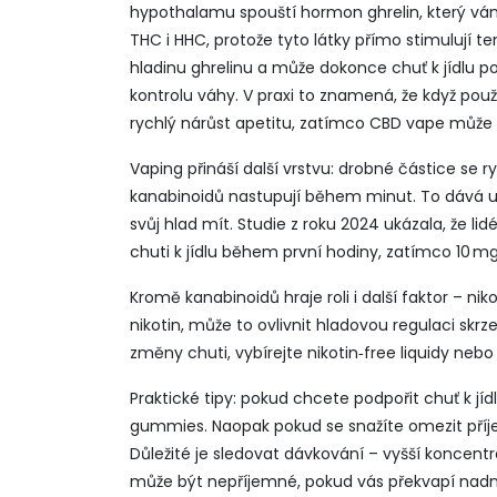
hypothalamu spouští hormon ghrelin, který vá
THC i HHC, protože tyto látky přímo stimulují
hladinu ghrelinu a může dokonce chuť k jídlu po
kontrolu váhy. V praxi to znamená, že když po
rychlý nárůst apetitu, zatímco CBD vape může m
Vaping přináší další vrstvu: drobné částice se 
kanabinoidů nastupují během minut. To dává uži
svůj
hlad
mít. Studie z roku 2024 ukázala, že lid
chuti k jídlu během první hodiny, zatímco 10 m
Kromě kanabinoidů hraje roli i další faktor – n
nikotin, může to ovlivnit hladovou regulaci skrz
změny chuti, vybírejte nikotin‑free liquidy nebo
Praktické tipy: pokud chcete podpořit chuť k 
gummies. Naopak pokud se snažíte omezit příje
Důležité je sledovat dávkování – vyšší koncent
může být nepříjemné, pokud vás překvapí nad