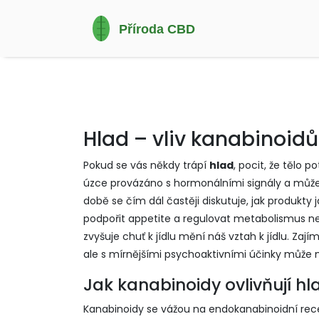
Hlad – vliv kanabinoidů
Pokud se vás někdy trápí
hlad
,
pocit, že tělo po
úzce provázáno s hormonálními signály a může 
době se čím dál častěji diskutuje, jak produkty 
podpořit appetite a regulovat metabolismus
n
zvyšuje chuť k jídlu
mění náš vztah k jídlu. Zají
ale s mírnějšími psychoaktivními účinky
může m
Jak kanabinoidy ovlivňují hl
Kanabinoidy se vážou na endokanabinoidní recep