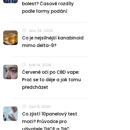
bolest? Časové rozdíly
podle formy podání
úno 26, 2026
Co je nejsilnější kanabinoid
mimo delta-9?
kvě 14, 2026
Červené oči po CBD vape:
Proč se to děje a jak tomu
předcházet
čen 6, 2026
Co zjistí 10panelový test
moči? Průvodce pro
uživatele THCP a THC