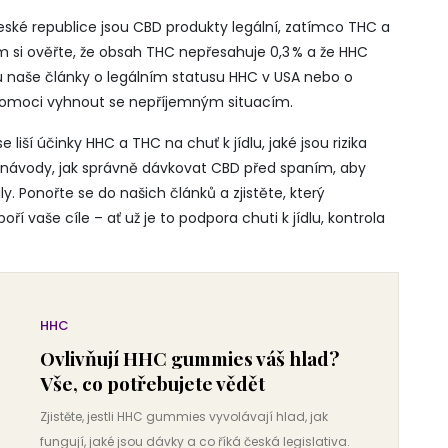
eské republice jsou CBD produkty legální, zatímco THC a
m si ověřte, že obsah THC nepřesahuje 0,3 % a že HHC
ou naše články o legálním statusu HHC v USA nebo o
pomoci vyhnout se nepříjemným situacím.
e liší účinky HHC a THC na chuť k jídlu, jaké jsou rizika
návody, jak správně dávkovat CBD před spaním, aby
 Ponořte se do našich článků a zjistěte, který
í vaše cíle – ať už je to podpora chuti k jídlu, kontrola
HHC
Ovlivňují HHC gummies váš hlad?
Vše, co potřebujete vědět
Zjistěte, jestli HHC gummies vyvolávají hlad, jak
fungují, jaké jsou dávky a co říká česká legislativa.