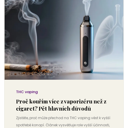
THC vaping
Proč kouřím více z vaporizéru než z
cigaret? Pět hlavních důvodů
Zjistěte, proč může přechod na THC vaping vést k vyšší
spotřebě konopí. Článek vysvětluje role vyšší účinnosti,