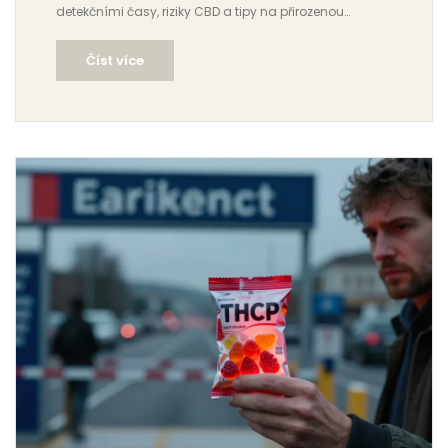
detekčními časy, riziky CBD a tipy na přirozenou
detoxikaci.
Číst více