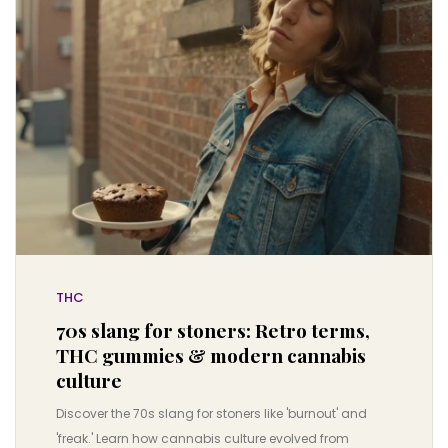
THC
70s slang for stoners: Retro terms,
THC gummies & modern cannabis
culture
Discover the 70s slang for stoners like 'burnout' and
'freak.' Learn how cannabis culture evolved from