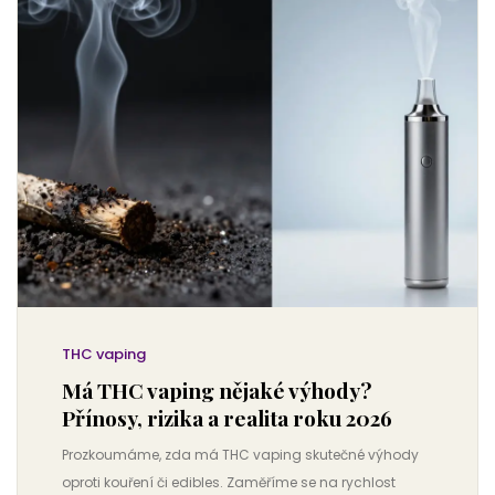
THC vaping
Má THC vaping nějaké výhody?
Přínosy, rizika a realita roku 2026
Prozkoumáme, zda má THC vaping skutečné výhody
oproti kouření či edibles. Zaměříme se na rychlost