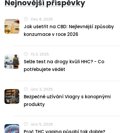
Nejnovější příspěvky
čec 8, 2026
Jak ušetřit na CBD: Nejlevnější způsoby
konzumace v roce 2026
říj 3, 2025
Selže test na drogy kvůli HHC? - Co
potřebujete vědět
úno 3, 2025
Bezpečné užívání Viagry s konopnými
produkty
úno 5, 2026
Proč THC vaping působí tak dobře?