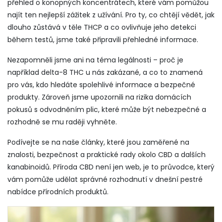
přehled o konopných koncentrátech, které vám pomůžou
najít ten nejlepší zážitek z užívání. Pro ty, co chtějí vědět, jak
dlouho zůstává v těle THCP a co ovlivňuje jeho detekci
během testů, jsme také připravili přehledné informace.
Nezapomněli jsme ani na téma legálnosti – proč je
například delta-8 THC u nás zakázané, a co to znamená
pro vás, kdo hledáte spolehlivé informace a bezpečné
produkty. Zároveň jsme upozornili na rizika domácích
pokusů s odvodněním plic, které může být nebezpečné a
rozhodně se mu raději vyhněte.
Podívejte se na naše články, které jsou zaměřené na
znalosti, bezpečnost a praktické rady okolo CBD a dalších
kanabinoidů. Příroda CBD není jen web, je to průvodce, který
vám pomůže udělat správné rozhodnutí v dnešní pestré
nabídce přírodních produktů.