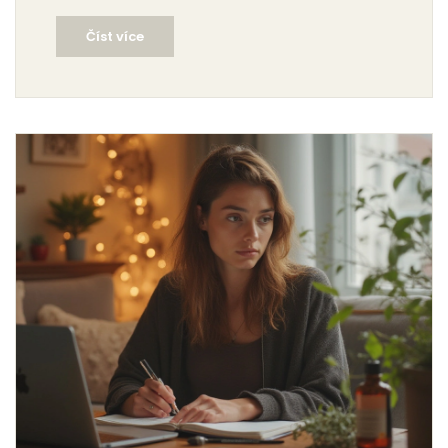
neexistují zkratky k plochému břichu.
Číst více