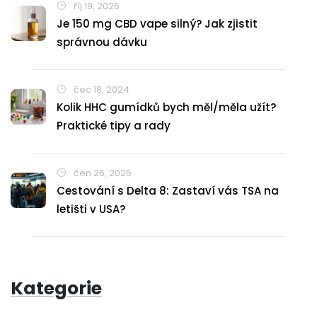
říj 19, 2025
Je 150 mg CBD vape silný? Jak zjistit
správnou dávku
čec 18, 2024
Kolik HHC gumídků bych měl/měla užít?
Praktické tipy a rady
čen 26, 2025
Cestování s Delta 8: Zastaví vás TSA na
letišti v USA?
Kategorie