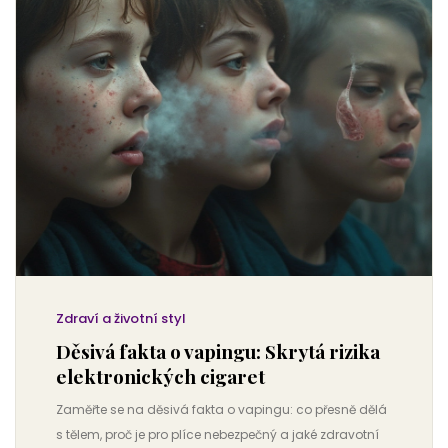
Zdraví a životní styl
Děsivá fakta o vapingu: Skrytá rizika
elektronických cigaret
Zaměřte se na děsivá fakta o vapingu: co přesně dělá
s tělem, proč je pro plíce nebezpečný a jaké zdravotní