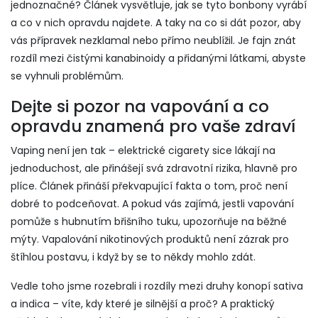
jednoznačné? Článek vysvětluje, jak se tyto bonbony vyrábí
a co v nich opravdu najdete. A taky na co si dát pozor, aby
vás přípravek nezklamal nebo přímo neublížil. Je fajn znát
rozdíl mezi čistými kanabinoidy a přidanými látkami, abyste
se vyhnuli problémům.
Dejte si pozor na vapování a co
opravdu znamená pro vaše zdraví
Vaping není jen tak – elektrické cigarety sice lákají na
jednoduchost, ale přinášejí svá zdravotní rizika, hlavně pro
plíce. Článek přináší překvapující fakta o tom, proč není
dobré to podceňovat. A pokud vás zajímá, jestli vapování
pomůže s hubnutím břišního tuku, upozorňuje na běžné
mýty. Vapalování nikotinových produktů není zázrak pro
štíhlou postavu, i když by se to někdy mohlo zdát.
Vedle toho jsme rozebrali i rozdíly mezi druhy konopí sativa
a indica – víte, kdy které je silnější a proč? A praktický