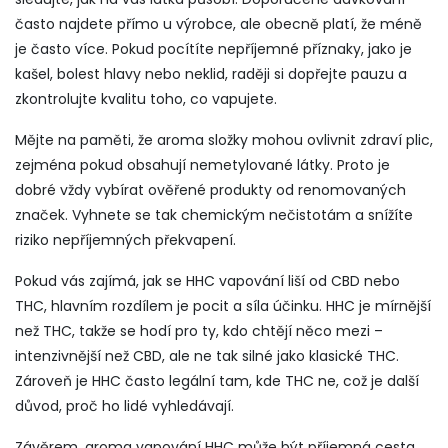
často najdete přímo u výrobce, ale obecně platí, že méně
je často více. Pokud pocítíte nepříjemné příznaky, jako je
kašel, bolest hlavy nebo neklid, raději si dopřejte pauzu a
zkontrolujte kvalitu toho, co vapujete.
Mějte na paměti, že aroma složky mohou ovlivnit zdraví plic,
zejména pokud obsahují nemetylované látky. Proto je
dobré vždy vybírat ověřené produkty od renomovaných
značek. Vyhnete se tak chemickým nečistotám a snížíte
riziko nepříjemných překvapení.
Pokud vás zajímá, jak se HHC vapování liší od CBD nebo
THC, hlavním rozdílem je pocit a síla účinku. HHC je mírnější
než THC, takže se hodí pro ty, kdo chtějí něco mezi –
intenzivnější než CBD, ale ne tak silné jako klasické THC.
Zároveň je HHC často legální tam, kde THC ne, což je další
důvod, proč ho lidé vyhledávají.
Závěrem, aroma vapování HHC může být příjemná cesta,