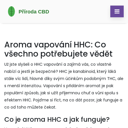
Aroma vapování HHC: Co
všechno potřebujete vědět
Už jste slyšeli o HHC vapování a zajímá vás, co vlastně
nabízí a jestli je bezpečné? HHC je kanabinoid, který láká
stále víc lidí, hlavně díky svým účinkům podobným THC, ale
s menší intenzitou. Vapování s přidáním aromat je pak
populární způsob, jak si užít příjemnou chuť a vůni spolu s
efektem HHC. Pojďme si říct, na co dát pozor, jak funguje a
co od toho můžete čekat.
Co je aroma HHC a jak funguje?