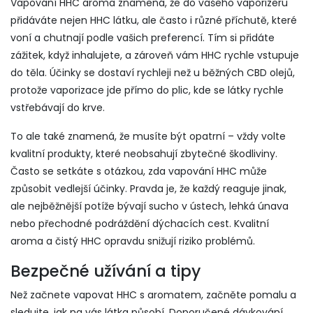
Vapování HHC aroma znamená, že do vašeho vaporizeru
přidáváte nejen HHC látku, ale často i různé příchutě, které
voní a chutnají podle vašich preferencí. Tím si přidáte
zážitek, když inhalujete, a zároveň vám HHC rychle vstupuje
do těla. Účinky se dostaví rychleji než u běžných CBD olejů,
protože vaporizace jde přímo do plic, kde se látky rychle
vstřebávají do krve.
To ale také znamená, že musíte být opatrní – vždy volte
kvalitní produkty, které neobsahují zbytečné škodliviny.
Často se setkáte s otázkou, zda vapování HHC může
způsobit vedlejší účinky. Pravda je, že každý reaguje jinak,
ale nejběžnější potíže bývají sucho v ústech, lehká únava
nebo přechodné podráždění dýchacích cest. Kvalitní
aroma a čistý HHC opravdu snižují riziko problémů.
Bezpečné užívání a tipy
Než začnete vapovat HHC s aromatem, začněte pomalu a
sledujte, jak na vás látka působí. Doporučené dávkování