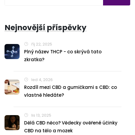
Nejnovější příspěvky
říj 22, 2025
Plný název THCP - co skrývá tato
zkratka?
led 4, 2026
Rozdíl mezi CBD a gumičkami s CBD: co
vlastně hledáte?
lis 13, 2025
Dělá CBD něco? Vědecky ověřené účinky
CBD na tělo a mozek