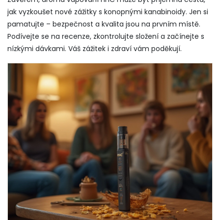
jak vyzkoušet nové zážitky s konopnými kanabinoidy. Jen si
pamatujte – bezpečnost a kvalita jsou na prvním místě.
Podívejte se na recenze, zkontrolujte složení a začínejte s
nízkými dávkami. Váš zážitek i zdraví vám poděkují.