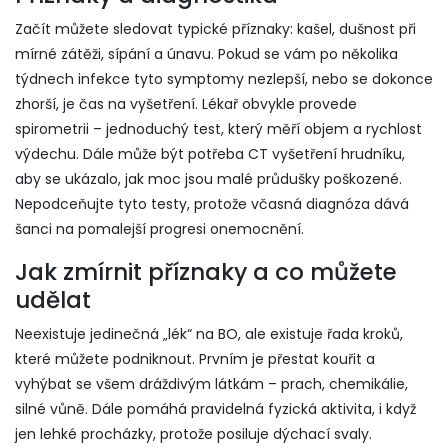
Začít můžete sledovat typické příznaky: kašel, dušnost při
mírné zátěži, sípání a únavu. Pokud se vám po několika
týdnech infekce tyto symptomy nezlepší, nebo se dokonce
zhorší, je čas na vyšetření. Lékař obvykle provede
spirometrii – jednoduchý test, který měří objem a rychlost
výdechu. Dále může být potřeba CT vyšetření hrudníku,
aby se ukázalo, jak moc jsou malé průdušky poškozené.
Nepodceňujte tyto testy, protože včasná diagnóza dává
šanci na pomalejší progresi onemocnění.
Jak zmírnit příznaky a co můžete
udělat
Neexistuje jedinečná „lék“ na BO, ale existuje řada kroků,
které můžete podniknout. Prvním je přestat kouřit a
vyhýbat se všem dráždivým látkám – prach, chemikálie,
silné vůně. Dále pomáhá pravidelná fyzická aktivita, i když
jen lehké procházky, protože posiluje dýchací svaly.