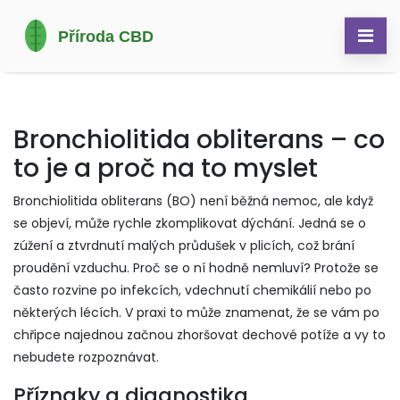
Bronchiolitida obliterans – co
to je a proč na to myslet
Bronchiolitida obliterans (BO) není běžná nemoc, ale když
se objeví, může rychle zkomplikovat dýchání. Jedná se o
zúžení a ztvrdnutí malých průdušek v plicích, což brání
proudění vzduchu. Proč se o ní hodně nemluví? Protože se
často rozvine po infekcích, vdechnutí chemikálií nebo po
některých lécích. V praxi to může znamenat, že se vám po
chřipce najednou začnou zhoršovat dechové potíže a vy to
nebudete rozpoznávat.
Příznaky a diagnostika