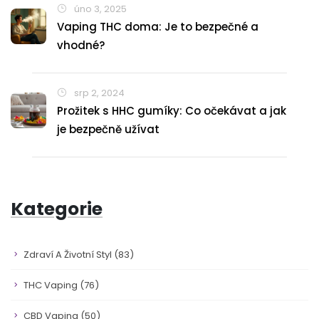
úno 3, 2025
Vaping THC doma: Je to bezpečné a
vhodné?
srp 2, 2024
Prožitek s HHC gumíky: Co očekávat a jak
je bezpečně užívat
Kategorie
Zdraví A Životní Styl
(83)
THC Vaping
(76)
CBD Vaping
(50)