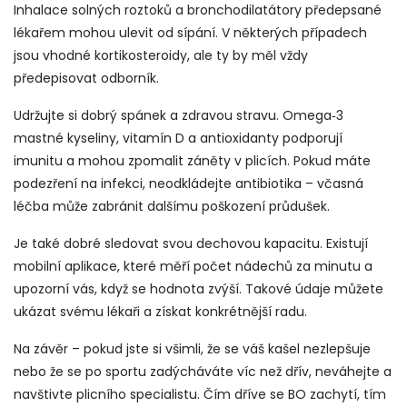
Inhalace solných roztoků a bronchodilatátory předepsané
lékařem mohou ulevit od sípání. V některých případech
jsou vhodné kortikosteroidy, ale ty by měl vždy
předepisovat odborník.
Udržujte si dobrý spánek a zdravou stravu. Omega‑3
mastné kyseliny, vitamín D a antioxidanty podporují
imunitu a mohou zpomalit záněty v plicích. Pokud máte
podezření na infekci, neodkládejte antibiotika – včasná
léčba může zabránit dalšímu poškození průdušek.
Je také dobré sledovat svou dechovou kapacitu. Existují
mobilní aplikace, které měří počet nádechů za minutu a
upozorní vás, když se hodnota zvýší. Takové údaje můžete
ukázat svému lékaři a získat konkrétnější radu.
Na závěr – pokud jste si všimli, že se váš kašel nezlepšuje
nebo že se po sportu zadýcháváte víc než dřív, neváhejte a
navštivte plicního specialistu. Čím dříve se BO zachytí, tím