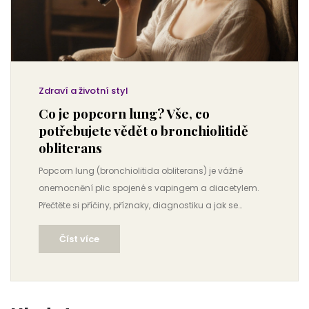
Zdraví a životní styl
Co je popcorn lung? Vše, co
potřebujete vědět o bronchiolitidě
obliterans
Popcorn lung (bronchiolitida obliterans) je vážné
onemocnění plic spojené s vapingem a diacetylem.
Přečtěte si příčiny, příznaky, diagnostiku a jak se
chránit.
Číst více