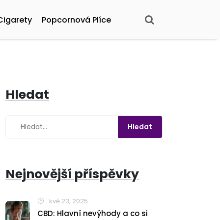
Cigarety
Popcornová Plíce
Hledat
Nejnovější příspěvky
kvě 23, 2025
CBD: Hlavní nevýhody a co si