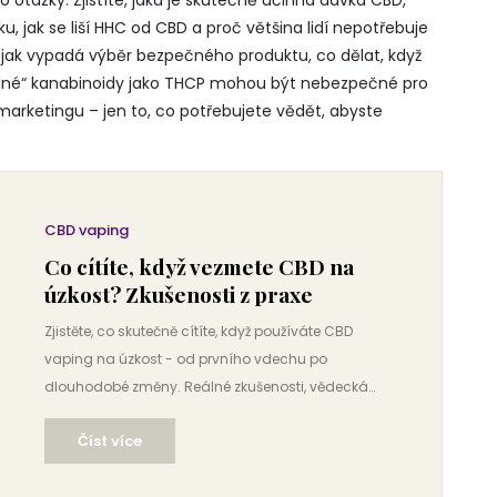
o otázky. Zjistíte, jaká je skutečně účinná dávka CBD,
u, jak se liší HHC od CBD a proč většina lidí nepotřebuje
jak vypadá výběr bezpečného produktu, co dělat, když
ilné“ kanabinoidy jako THCP mohou být nebezpečné pro
arketingu – jen to, co potřebujete vědět, abyste
CBD vaping
Co cítíte, když vezmete CBD na
úzkost? Zkušenosti z praxe
Zjistěte, co skutečně cítíte, když používáte CBD
vaping na úzkost - od prvního vdechu po
dlouhodobé změny. Reálné zkušenosti, vědecká
data a praktické rady pro začátečníky.
Číst více