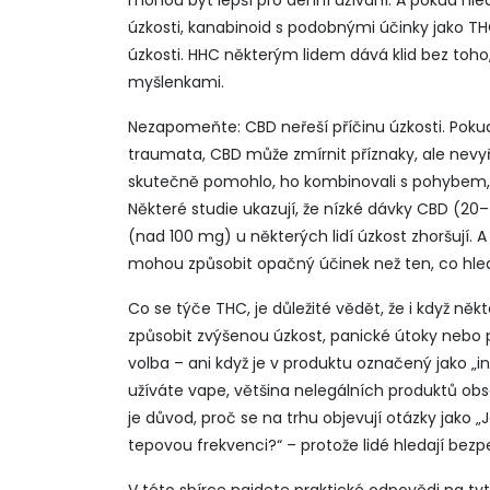
mohou být lepší pro denní užívání. A pokud hle
úzkosti
,
kanabinoid s podobnými účinky jako TH
úzkosti
.
HHC některým lidem dává klid bez toho, a
myšlenkami.
Nezapomeňte: CBD neřeší příčinu úzkosti. Pok
traumata, CBD může zmírnit příznaky, ale nevyře
skutečně pomohlo, ho kombinovali s pohybem,
Některé studie ukazují, že nízké dávky CBD (2
(nad 100 mg) u některých lidí úzkost zhoršují.
mohou způsobit opačný účinek než ten, co hle
Co se týče THC, je důležité vědět, že i když ně
způsobit zvýšenou úzkost, panické útoky nebo p
volba – ani když je v produktu označený jako „i
užíváte vape, většina nelegálních produktů obs
je důvod, proč se na trhu objevují otázky jako „
tepovou frekvenci?“ – protože lidé hledají bezp