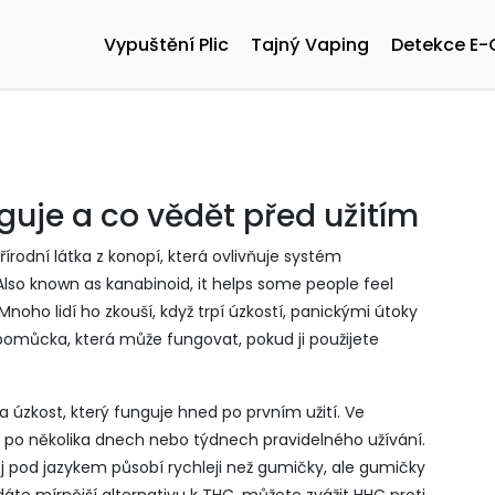
Vypuštění Plic
Tajný Vaping
Detekce E-
guje a co vědět před užitím
řírodní látka z konopí, která ovlivňuje systém
 Also known as
kanabinoid
, it helps some people feel
Mnoho lidí ho zkouší, když trpí úzkostí, panickými útoky
 pomůcka, která může fungovat, pokud ji použijete
na úzkost, který funguje hned po prvním užití. Ve
až po několika dnech nebo týdnech pravidelného užívání.
ej pod jazykem působí rychleji než gumičky, ale gumičky