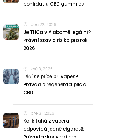
pohlídat u CBD gummies
čec 22, 2026
Je THCa v Alabamě legální?
Právní stav a rizika pro rok
2026
kvě 8, 2026
Léčí se plíce při vapes?
Pravda o regeneraci plic a
CBD
bře 31, 2026
Kolik tahů z vapera
odpovídá jedné cigaretě:
Průvodce konverzí pro