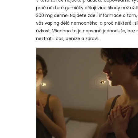
V této sbírce najdete praktické odpovědi na tyt
proč některé gumičky dělají více škody než užitk
300 mg denně. Najdete zde i informace o tom, 
vás vaping dělá nemocného, a proč některé „s
úzkost. Všechno to je napsané jednoduše, bez m
neztratili čas, peníze a zdraví.