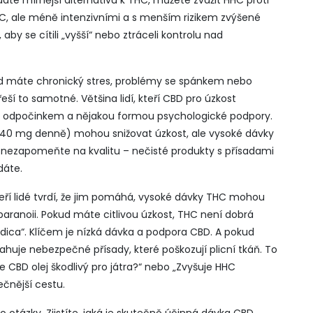
dáte mírnější alternativu k THC, můžete zvážit
HHC proti
C, ale méně intenzivními a s menším rizikem zvýšené
by se cítili „vyšší“ nebo ztráceli kontrolu nad
ud máte chronický stres, problémy se spánkem nebo
ší to samotné. Většina lidí, kteří CBD pro úzkost
 odpočinkem a nějakou formou psychologické podpory.
0–40 mg denně) mohou snižovat úzkost, ale vysoké dávky
 A nezapomeňte na kvalitu – nečisté produkty s přísadami
dáte.
kteří lidé tvrdí, že jim pomáhá, vysoké dávky THC mohou
aranoii. Pokud máte citlivou úzkost, THC není dobrá
ndica“. Klíčem je nízká dávka a podpora CBD. A pokud
ahuje nebezpečné přísady, které poškozují plicní tkáň. To
Je CBD olej škodlivý pro játra?“ nebo „Zvyšuje HHC
ečnější cestu.