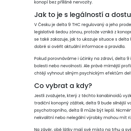
konopí bez přílišné nervozity.
Jak to je s legálností a dost
V Česku je delta 9 THC regulovaný a jeho prodej
legislativě šedou zónou, protože vzniká z konopn
se také zakazuje, jak to ukazuje situace s delta
dobré si ověřit aktuální informace a pravidla.
Pokud porovnáváme i účinky na zdraví, delta 9 
bolesti nebo nevolnosti. Ale právě mírnější profi
chtějí vyhnout silným psychickým efektům delt
Co vybrat a kdy?
Jestli zvažujete, který z těchto kanabinoidů vy
tradiční konopný zážitek, delta 9 bude silnějš
psychotropního, delta 8 může být lepší. Nicméně
nekvalitní nebo nelegální výrobky mohou mít riz
Na závěr, obě látky mají své místo na trhu a 