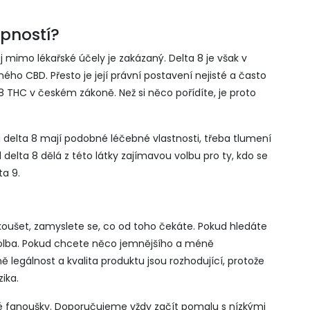
upností?
 mimo lékařské účely je zakázaný. Delta 8 je však v
ého CBD. Přesto je její právní postavení nejisté a často
 8 THC v českém zákoně. Než si něco pořídíte, je proto
i delta 8 mají podobné léčebné vlastnosti, třeba tlumení
l delta 8 dělá z této látky zajímavou volbu pro ty, kdo se
a 9.
zkoušet, zamyslete se, co od toho čekáte. Pokud hledáte
í volba. Pokud chcete něco jemnějšího a méně
 legálnost a kvalita produktu jsou rozhodující, protože
ika.
své fanoušky. Doporučujeme vždy začít pomalu s nízkými