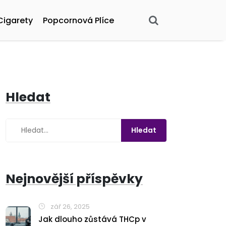
Cigarety
Popcornová Plíce
Hledat
Nejnovější příspěvky
zář 26, 2025
Jak dlouho zůstává THCp v