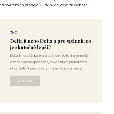
y od ověřených prodejců. Pak bude vaše zkušenost
THC
Delta 8 nebo Delta 9 pro spánek: co
je skutečně lepší?
Delta 8 nebo Delta 9 pro spánek? Delta 8 je jemnější
a méně pravděpodobné, že vás bude probouzet v
noci. Delta 9 pomáhá rychle usnout, ale může
způsobit neklidný spánek. Zjistěte, který je skutečně
Číst více
lepší pro hluboký odpočinek.