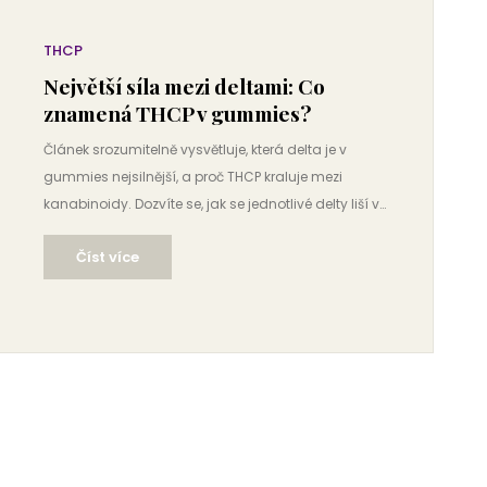
THCP
Největší síla mezi deltami: Co
znamená THCP v gummies?
Článek srozumitelně vysvětluje, která delta je v
gummies nejsilnější, a proč THCP kraluje mezi
kanabinoidy. Dozvíte se, jak se jednotlivé delty liší v
účincích, co přesně znamená vysoká potence THCP
Číst více
a jak na dávkování i výběr kvalitních gummies.
Nechybí ani tipy pro bezpečné a smysluplné
užívání. Nečekejte nudné definice, ale konkrétní
informace dobře použitelné v praxi.