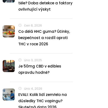
těle? Doba detekce a faktory
ovlivňující výskyt
čen 8, 2026
Co dělá HHC guma? Účinky,
bezpečnost a rozdíl oproti
THC v roce 2026
úno 3, 2025
Je 50mg CBD v edibles
opravdu hodně?
úno 4, 2026
EVALI: Kolik lidí zemřelo na
důsledky THC vapingu?
Skutečná data 2026