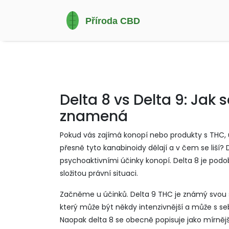
Delta 8 vs Delta 9: Jak s
znamená
Pokud vás zajímá konopí nebo produkty s THC, ur
přesně tyto kanabinoidy dělají a v čem se liší? D
psychoaktivními účinky konopí. Delta 8 je pod
složitou právní situaci.
Začněme u účinků. Delta 9 THC je známý svou sil
který může být někdy intenzivnější a může s seb
Naopak delta 8 se obecně popisuje jako mírnější