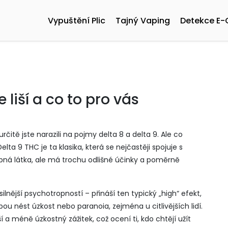
Vypuštění Plic
Tajný Vaping
Detekce E-
e liší a co to pro vás
čitě jste narazili na pojmy delta 8 a delta 9. Ale co
elta 9 THC je ta klasika, která se nejčastěji spojuje s
obná látka, ale má trochu odlišné účinky a poměrně
nější psychotropností – přináší ten typický „high“ efekt,
ou nést úzkost nebo paranoia, zejména u citlivějších lidí.
 a méně úzkostný zážitek, což ocení ti, kdo chtějí užít