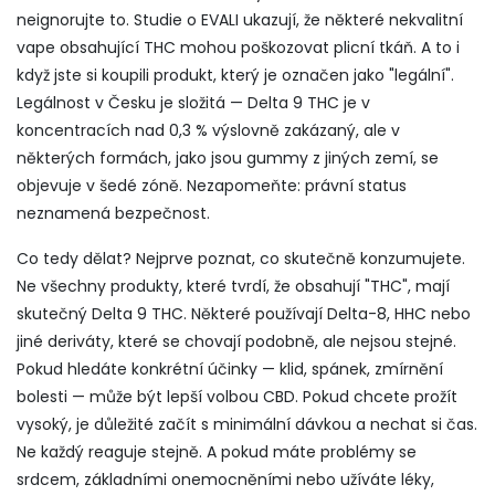
neignorujte to. Studie o EVALI ukazují, že některé nekvalitní
vape obsahující THC mohou poškozovat plicní tkáň. A to i
když jste si koupili produkt, který je označen jako "legální".
Legálnost v Česku je složitá — Delta 9 THC je v
koncentracích nad 0,3 % výslovně zakázaný, ale v
některých formách, jako jsou gummy z jiných zemí, se
objevuje v šedé zóně. Nezapomeňte: právní status
neznamená bezpečnost.
Co tedy dělat? Nejprve poznat, co skutečně konzumujete.
Ne všechny produkty, které tvrdí, že obsahují "THC", mají
skutečný Delta 9 THC. Některé používají Delta-8, HHC nebo
jiné deriváty, které se chovají podobně, ale nejsou stejné.
Pokud hledáte konkrétní účinky — klid, spánek, zmírnění
bolesti — může být lepší volbou CBD. Pokud chcete prožít
vysoký, je důležité začít s minimální dávkou a nechat si čas.
Ne každý reaguje stejně. A pokud máte problémy se
srdcem, základními onemocněními nebo užíváte léky,