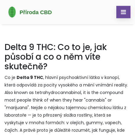
Delta 9 THC: Co to je, jak
působí a co o něm víte
skutečně?
Co je
Delta 9 THC
,
hlavní psychoaktivní látka v konopí,
která odpovídá za pocity vysokého a mění vnímání reality
.
Also known as
tetrahydrocannabinol
, it is the compound
most people think of when they hear "cannabis" or
"marijuana".
Nejde o nějakou tajemnou chemickou látku z
laboratoře — je to přirozený složka rostliny, která se
vyskytuje v mnoha formách: v olejích, gummy, vapech,
čajích. A právě proto je důležité rozumět, jak funguje, kde