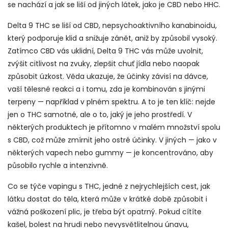
se nachází a jak se liší od jiných látek, jako je CBD nebo HHC.
Delta 9 THC se liší od
CBD
,
nepsychoaktivního kanabinoidu,
který podporuje klid a snižuje zánět, aniž by způsobil vysoký
.
Zatímco CBD vás uklidní, Delta 9 THC vás může uvolnit,
zvýšit citlivost na zvuky, zlepšit chuť jídla nebo naopak
způsobit úzkost. Věda ukazuje, že účinky závisí na dávce,
vaší tělesné reakci a i tomu, zda je kombinován s jinými
terpeny — například v plném spektru. A to je ten klíč: nejde
jen o THC samotné, ale o to, jaký je jeho prostředí. V
některých produktech je přítomno v malém množství spolu
s CBD, což může zmírnit jeho ostré účinky. V jiných — jako v
některých vapech nebo gummy — je koncentrováno, aby
působilo rychle a intenzivně.
Co se týče
vapingu s THC
,
jedné z nejrychlejších cest, jak
látku dostat do těla, která může v krátké době způsobit i
vážná poškození plic
, je třeba být opatrný. Pokud cítíte
kašel, bolest na hrudi nebo nevysvětlitelnou únavu,