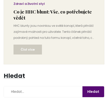
Zdraví a životní styl
Co je HHC blunt: Vše, co potřebujete
vědět
HHC blunty jsou novinkou ve světě konopí, která přináší
zajímavé možnosti pro uživatele. Tento článek přináší
podrobný pohled na tuto formu konopí, včetně toho, co
HHC je, jak se HHC blunty vyrábějí a jak fungují. Zjistíte
Číst více
také, jaké jsou výhody a nevýhody HHC bluntu a jak je
můžete bezpečně konzumovat.
Hledat