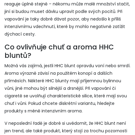
reaguje úplně stejně – někomu může malé množství stačit,
jiní si budou muset dávku upravit podle svých pocitů. Při
vapování je taky dobré dávat pozor, aby nedošlo k příliš
intenzivnímu vdechnutí, které by mohlo negativně zatížit
dýchací cesty.
Co ovlivňuje chuť a aroma HHC
bluntů?
Možná vás zajímá, jestli HHC blunt opravdu voní nebo smrdí.
Aroma výrazně závisí na použitém konopí a dalších
příměsích. Některé HHC blunty mají příjemnou bylinnou
vůni, jiné mohou být silnější a drsnější. Při vapování či
cigaretě se uvolňují charakteristické silice, které mají svou
chuť i vůni. Pokud chcete diskrétní variantu, hledejte
produkty s méně intenzivním aroma.
V neposlední řadě je dobré si uvědomit, že HHC blunt není
jen trend, ale také produkt, který stojí za trochu pozornosti