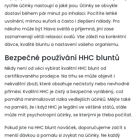
rychle účinky nastoupí a jaké jsou. Účinky se obvykle
dostaví během pár minut po inhalaci. Pocítíte lehké
uvolnění, mírnou euforii a často i zlepšení nálady. Pro
někoho může být hlava světlá a příjemná, jiní zase
zaznamenají větší relaxaci svalů. Vše záleží na konkrétní
dávce, kvalitě bluntu a nastavení vašeho organismu.
Bezpečné používání HHC bluntů
Nikdy není od věci vybírat kvalitní HHC blunt od
certifikovaného prodejce. Na trhu se může objevit i
nekvalitní zboží, které obsahuje nečistoty nebo nevhodné
příměsi. Kvalitní HHC je čistý a bezpečně vyráběný, což
pomáhá minimalizovat rizika vedlejších účinků. Mějte také
na paměti, že i když HHC je legální ve většině států, stále
může mít psychotropní účinky, se kterými je třeba počítat.
Pokud jste na HHC blunt nováček, doporučujeme začít s
menší dávkou a pomalu si zvykat na účinky. Ne každý