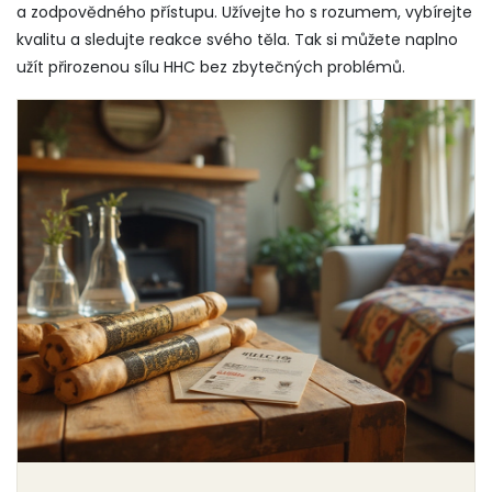
a zodpovědného přístupu. Užívejte ho s rozumem, vybírejte
kvalitu a sledujte reakce svého těla. Tak si můžete naplno
užít přirozenou sílu HHC bez zbytečných problémů.