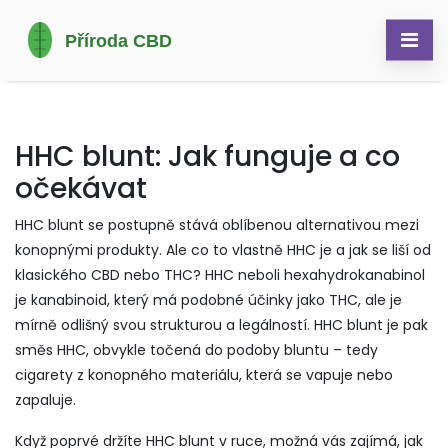
HHC blunt: Jak funguje a co
očekávat
HHC blunt se postupně stává oblíbenou alternativou mezi
konopnými produkty. Ale co to vlastně HHC je a jak se liší od
klasického CBD nebo THC? HHC neboli hexahydrokanabinol
je kanabinoid, který má podobné účinky jako THC, ale je
mírně odlišný svou strukturou a legálností. HHC blunt je pak
směs HHC, obvykle točená do podoby bluntu – tedy
cigarety z konopného materiálu, která se vapuje nebo
zapaluje.
Když poprvé držíte HHC blunt v ruce, možná vás zajímá, jak