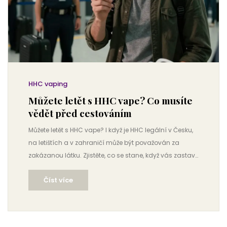
HHC vaping
Můžete letět s HHC vape? Co musíte
vědět před cestováním
Můžete letět s HHC vape? I když je HHC legální v Česku,
na letištích a v zahraničí může být považován za
zakázanou látku. Zjistěte, co se stane, když vás zastaví
kontrola, a jak se vyhnout právním rizikům.
Číst více