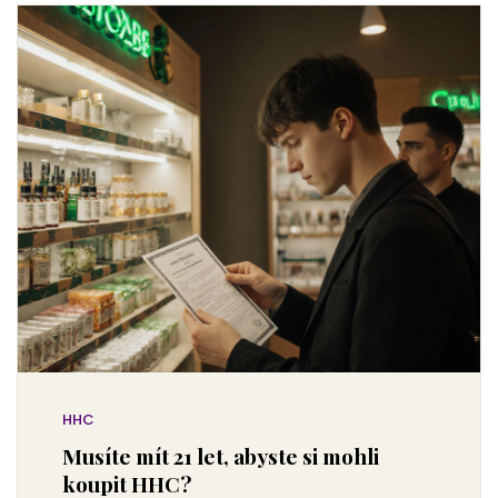
HHC
Musíte mít 21 let, abyste si mohli
koupit HHC?