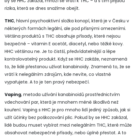
by se HHC zakázal, mnozí se vrátí k THC – a s tím přijdou
rizika, která se dnes snažíme obejít.
THC
,
hlavní psychoaktivní složka konopí, která je v Česku v
některých formách legální, ale pod přísnými omezeními
.
Většina produktů s THC obsahuje přísady, které nejsou
bezpečné – vitamin E acetát, diacetyl, nebo těžké kovy.
HHC většinou ne. Je to čistší, předvídatelnější a lépe
kontrolovatelný produkt. Když se HHC zakáže, neznamená
to, že lidé přestanou užívat kanabinoidy. Znamená to, že se
vrátí k nelegálním zdrojům, kde nevíte, co vlastně
vypařujete. A to je ten pravý nebezpečí.
Vaping
,
metoda užívání kanabinoidů prostřednictvím
vdechování par, která je mnohem méně škodlivá než
kouření
.
Vaping s HHC je pro mnoho lidí jediný způsob, jak si
užít účinky bez poškozování plic. Pokud by se HHC zakázal,
lidé budou muset vybírat mezi nelegálním THC, které může
obsahovat nebezpečné přísady, nebo úplně přestat. A to