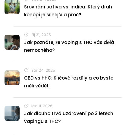
Srovnání sativa vs. indica: Který druh
konopí je silnější a proč?
říj 31, 2025
Jak poznáte, že vaping s THC vás dělá
nemocného?
zář 24, 2025
CBD vs HHC: Klíčové rozdíly a co byste
měli vědět
led 11, 2026
Jak dlouho trvá uzdravení po 3 letech
vapingu s THC?