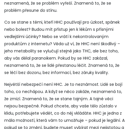
neznamená, že se problém vyřeší. Znamená to, že se
problém přesune do stínu.
Co se stane s těmi, kteří HHC používají pro úzkost, spánek
nebo bolest? Budou mít přístup jen k lékům s přísnými
vedlejšími účinky? Nebo se vrátí k nekontrolovaným
produktům z internetu? Věda už ví, že HHC není škodlivý –
jeho metabolity se vylučují stejně jako THC, ale bez toho,
aby vás dělal paranoikem. Pokud by se HHC zakázal,
neznamená to, že se lidé přestanou léčit. Znamená to, že
se léčí bez dozoru, bez informací, bez záruky kvality.
Největší nebezpečí není HHC. Je to neznámost. Lidé se bojí
toho, co nechápou. A když se něco zakáže, neznamená to,
že zmizí. Znamená to, že se stane tajným. A tajné věci
nejsou bezpečné. Pokud chcete, aby vaše tělo zůstalo v
klidu, potřebujete vědět, co do něj vkládáte. HHC je jedna z
mála možností, která vám to umožňuje – pokud je legální. A
pokud se to změní, budete muset vybírat mezi nejistotou a