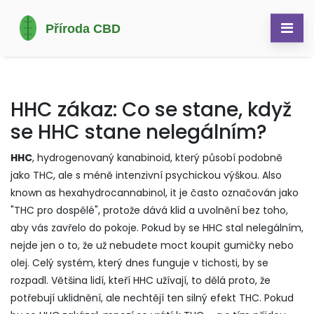
HHC zákaz: Co se stane, když
se HHC stane nelegálním?
HHC
,
hydrogenovaný kanabinoid, který působí podobně
jako THC, ale s méně intenzivní psychickou výškou
. Also
known as
hexahydrocannabinol
, it je často označován jako
"THC pro dospělé", protože dává klid a uvolnění bez toho,
aby vás zavřelo do pokoje.
Pokud by se HHC stal nelegálním,
nejde jen o to, že už nebudete moct koupit gumičky nebo
olej. Celý systém, který dnes funguje v tichosti, by se
rozpadl. Většina lidí, kteří HHC užívají, to dělá proto, že
potřebují uklidnění, ale nechtějí ten silný efekt THC. Pokud