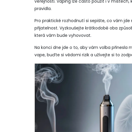
veřejnosti. Vaping lze často použít i v místech,
pravidla.
Pro praktické rozhodnutí si sepište, co vám jde 
přijatelnost. Vyzkoušejte krátkodobě oba způsob
která vám bude vyhovovat.
Na konci dne jde o to, aby vám volba přinesla mé
vape, buďte si vědomi rizik a užívejte si to zod