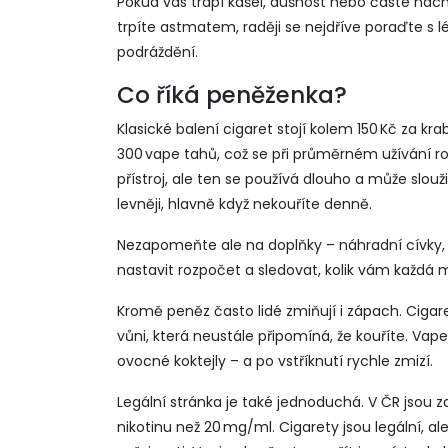
Pokud vás trápí kašel, dušnost nebo časté nach
trpíte astmatem, raději se nejdříve poraďte s l
podráždění.
Co říká peněženka?
Klasické balení cigaret stojí kolem 150 Kč za k
300 vape tahů, což se při průměrném užívání rovn
přístroj, ale ten se používá dlouho a může slouž
levněji, hlavně když nekouříte denně.
Nezapomeňte ale na doplňky – náhradní cívky, ná
nastavit rozpočet a sledovat, kolik vám každá m
Kromě peněz často lidé zmiňují i zápach. Cigare
vůni, která neustále připomíná, že kouříte. Va
ovocné koktejly – a po vstříknutí rychle zmizí.
Legální stránka je také jednoduchá. V ČR jsou
nikotinu než 20 mg/ml. Cigarety jsou legální, 