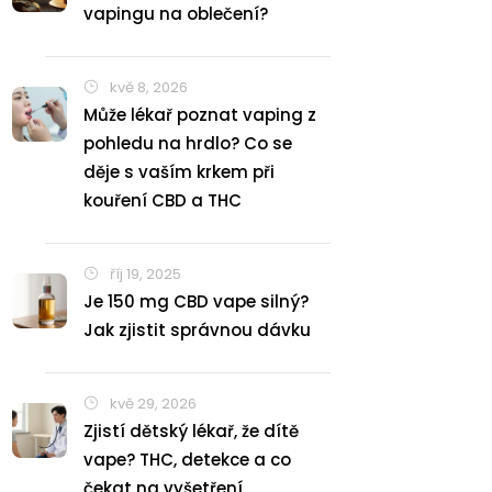
vapingu na oblečení?
kvě 8, 2026
Může lékař poznat vaping z
pohledu na hrdlo? Co se
děje s vaším krkem při
kouření CBD a THC
říj 19, 2025
Je 150 mg CBD vape silný?
Jak zjistit správnou dávku
kvě 29, 2026
Zjistí dětský lékař, že dítě
vape? THC, detekce a co
čekat na vyšetření