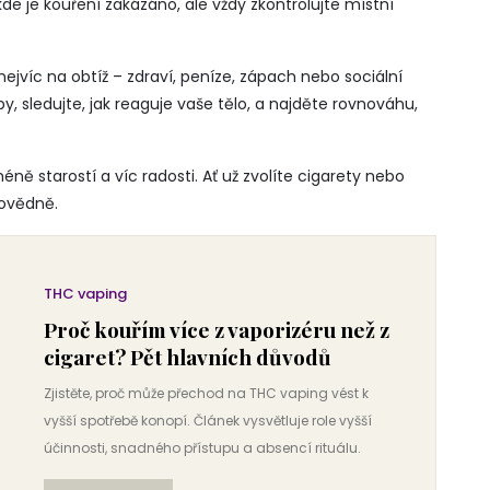
 kde je kouření zakázáno, ale vždy zkontrolujte místní
nejvíc na obtíž – zdraví, peníze, zápach nebo sociální
y, sledujte, jak reaguje vaše tělo, a najděte rovnováhu,
ně starostí a víc radosti. Ať už zvolíte cigarety nebo
povědně.
THC vaping
Proč kouřím více z vaporizéru než z
cigaret? Pět hlavních důvodů
Zjistěte, proč může přechod na THC vaping vést k
vyšší spotřebě konopí. Článek vysvětluje role vyšší
účinnosti, snadného přístupu a absencí rituálu.