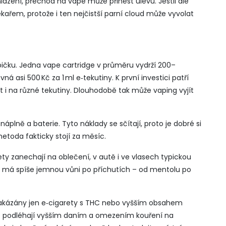
lazení, přechod na vape může přinést úlevu. Jestli ale
ékařem, protože i ten nejčistší parní cloud může vyvolat
rabičku. Jedna vape cartridge v průměru vydrží 200–
á asi 500 Kč za 1 ml e‑tekutiny. K první investici patří
it i na různé tekutiny. Dlouhodobě tak může vaping vyjít
plně a baterie. Tyto náklady se sčítají, proto je dobré si
etoda fakticky stojí za měsíc.
ty zanechají na oblečení, v autě i ve vlasech typickou
pe má spíše jemnou vůni po příchutích – od mentolu po
 zakázány jen e‑cigarety s THC nebo vyšším obsahem
ale podléhají vyšším daním a omezením kouření na