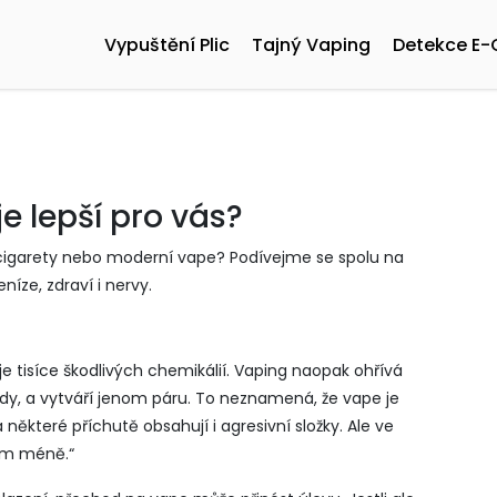
Vypuštění Plic
Tajný Vaping
Detekce E-
e lepší pro vás?
ké cigarety nebo moderní vape? Podívejme se spolu na
níze, zdraví i nervy.
 tisíce škodlivých chemikálií. Vaping naopak ohřívá
idy, a vytváří jenom páru. To neznamená, že vape je
některé příchutě obsahují i agresivní složky. Ale ve
em méně.“