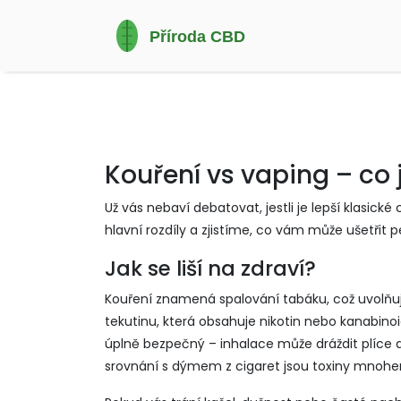
Kouření vs vaping – co j
Už vás nebaví debatovat, jestli je lepší klasic
hlavní rozdíly a zjistíme, co vám může ušetřit pe
Jak se liší na zdraví?
Kouření znamená spalování tabáku, což uvolňuje
tekutinu, která obsahuje nikotin nebo kanabino
úplně bezpečný – inhalace může dráždit plíce a 
srovnání s dýmem z cigaret jsou toxiny mnoh