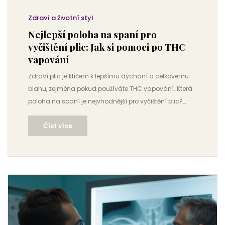
Zdraví a životní styl
Nejlepší poloha na spaní pro
vyčištění plic: Jak si pomoci po THC
vapování
Zdraví plic je klíčem k lepšímu dýchání a celkovému
blahu, zejména pokud používáte THC vapování. Která
poloha na spaní je nejvhodnější pro vyčištění plic?
Podíváme se na polohy, které podporují plicní funkce a
Číst více
pomáhají detoxikovat plíce během spánku. Naučíte se,
jak správně dýchat a zlepšit kvalitu svého spánku.