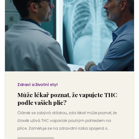
Zdraví a životní styl
Může lékař poznat, že vapujete THC
podle vašich plic?
Článek se zabývá otázkou, zda lékař může poznat, že
člověk užívá THC vaporizér pouhým pohledem na
plíce. Zaměřuje se na zdravotní rizika spojená s
vapováním THC, změny v plicích a jaké příznaky může