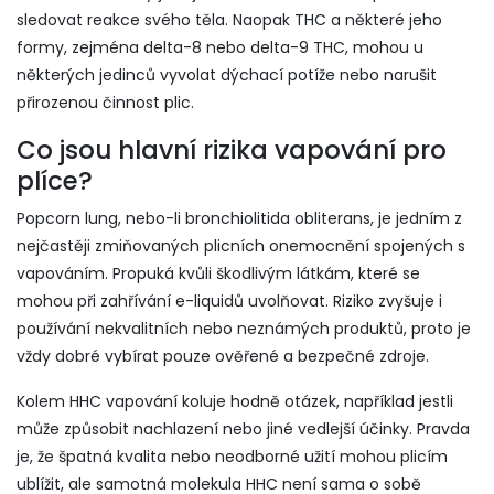
sledovat reakce svého těla. Naopak THC a některé jeho
formy, zejména delta-8 nebo delta-9 THC, mohou u
některých jedinců vyvolat dýchací potíže nebo narušit
přirozenou činnost plic.
Co jsou hlavní rizika vapování pro
plíce?
Popcorn lung, nebo-li bronchiolitida obliterans, je jedním z
nejčastěji zmiňovaných plicních onemocnění spojených s
vapováním. Propuká kvůli škodlivým látkám, které se
mohou při zahřívání e-liquidů uvolňovat. Riziko zvyšuje i
používání nekvalitních nebo neznámých produktů, proto je
vždy dobré vybírat pouze ověřené a bezpečné zdroje.
Kolem HHC vapování koluje hodně otázek, například jestli
může způsobit nachlazení nebo jiné vedlejší účinky. Pravda
je, že špatná kvalita nebo neodborné užití mohou plicím
ublížit, ale samotná molekula HHC není sama o sobě