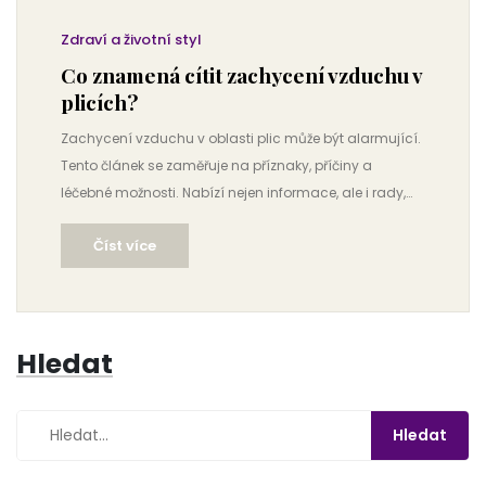
Zdraví a životní styl
Co znamená cítit zachycení vzduchu v
plicích?
Zachycení vzduchu v oblasti plic může být alarmující.
Tento článek se zaměřuje na příznaky, příčiny a
léčebné možnosti. Nabízí nejen informace, ale i rady,
jak zmírnit nepříjemné pocity a zlepšit kvalitu dýchání.
Číst více
Hledat