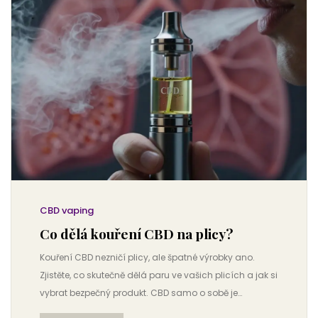
CBD vaping
Co dělá kouření CBD na plicy?
Kouření CBD nezničí plicy, ale špatné výrobky ano.
Zjistěte, co skutečně dělá paru ve vašich plicích a jak si
vybrat bezpečný produkt. CBD samo o sobě je
bezpečné - problém je v přísadách.