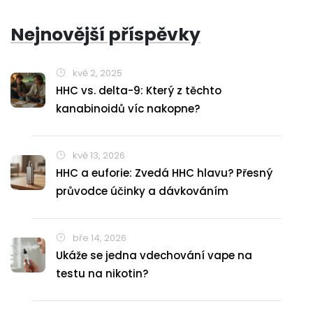
Nejnovější příspěvky
kvě 2, 2025
HHC vs. delta-9: Který z těchto
kanabinoidů víc nakopne?
kvě 13, 2026
HHC a euforie: Zvedá HHC hlavu? Přesný
průvodce účinky a dávkováním
bře 14, 2026
Ukáže se jedna vdechování vape na
testu na nikotin?