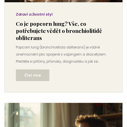
Zdraví a životní styl
Co je popcorn lung? Vše, co
potřebujete vědět o bronchiolitidě
obliterans
Popcorn lung (bronchiolitida obliterans) je vážné
onemocnění plic spojené s vapingem a diacetylem.
Přečtěte si příčiny, příznaky, diagnostiku a jak se
chránit.
Číst více