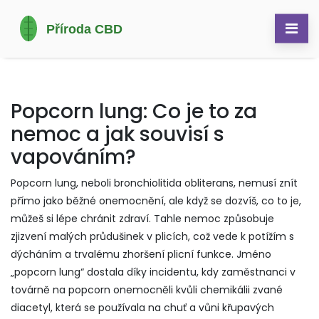
Popcorn lung: Co je to za
nemoc a jak souvisí s
vapováním?
Popcorn lung, neboli bronchiolitida obliterans, nemusí znít
přímo jako běžné onemocnění, ale když se dozvíš, co to je,
můžeš si lépe chránit zdraví. Tahle nemoc způsobuje
zjizvení malých průdušinek v plicích, což vede k potížím s
dýcháním a trvalému zhoršení plicní funkce. Jméno
„popcorn lung“ dostala díky incidentu, kdy zaměstnanci v
továrně na popcorn onemocněli kvůli chemikálii zvané
diacetyl, která se používala na chuť a vůni křupavých