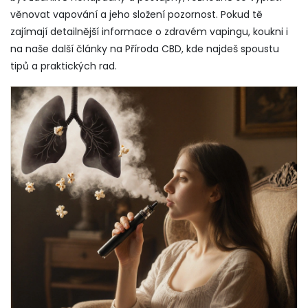
věnovat vapování a jeho složení pozornost. Pokud tě
zajímají detailnější informace o zdravém vapingu, koukni i
na naše další články na Příroda CBD, kde najdeš spoustu
tipů a praktických rad.