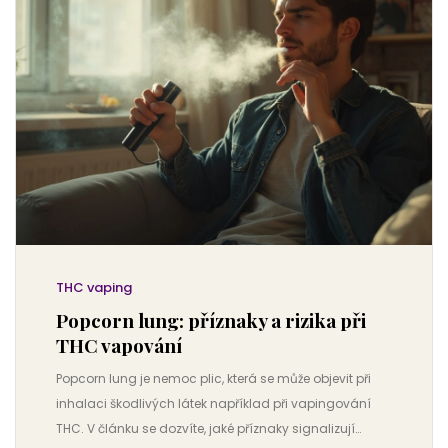
THC vaping
Popcorn lung: příznaky a rizika při
THC vapování
Popcorn lung je nemoc plic, která se může objevit při
inhalaci škodlivých látek například při vapingování
THC. V článku se dozvíte, jaké příznaky signalizují