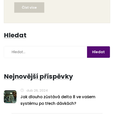
popcorn lung, proč se nemoc nazývá právě takto, jaké
Číst více
jsou hlavní rizikové faktory při vapování a co dělat,
když se objeví varovné signály. Text přináší i tipy na to,
jak snížit riziko a chránit své plíce při užívání
vaporizerů.
Hledat
Nejnovější příspěvky
dub 26, 2024
Jak dlouho zůstává delta 8 ve vašem
systému po třech dávkách?