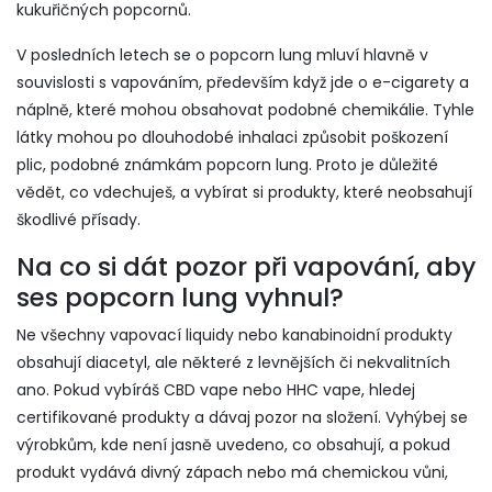
kukuřičných popcornů.
V posledních letech se o popcorn lung mluví hlavně v
souvislosti s vapováním, především když jde o e-cigarety a
náplně, které mohou obsahovat podobné chemikálie. Tyhle
látky mohou po dlouhodobé inhalaci způsobit poškození
plic, podobné známkám popcorn lung. Proto je důležité
vědět, co vdechuješ, a vybírat si produkty, které neobsahují
škodlivé přísady.
Na co si dát pozor při vapování, aby
ses popcorn lung vyhnul?
Ne všechny vapovací liquidy nebo kanabinoidní produkty
obsahují diacetyl, ale některé z levnějších či nekvalitních
ano. Pokud vybíráš CBD vape nebo HHC vape, hledej
certifikované produkty a dávaj pozor na složení. Vyhýbej se
výrobkům, kde není jasně uvedeno, co obsahují, a pokud
produkt vydává divný zápach nebo má chemickou vůni,