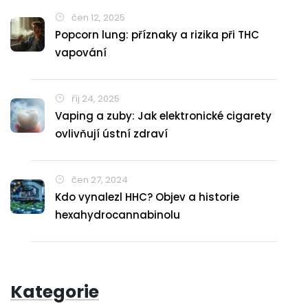
čen 12, 2025
Popcorn lung: příznaky a rizika při THC
vapování
říj 24, 2025
Vaping a zuby: Jak elektronické cigarety
ovlivňují ústní zdraví
čen 27, 2024
Kdo vynalezl HHC? Objev a historie
hexahydrocannabinolu
Kategorie