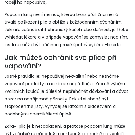
raději ho nepoužívej.
Popcorn lung není nemoc, kterou bysis přál. Znamená
trvalé poškození plic a obtíže s každodenním dýcháním.
Jakmile začneš cítit chronický kašel nebo dušnost, je třeba
vyhledat lékaře a v případě vapování se zamyslet nad tím,
jestli nemůže být příčinou právě špatný výběr e-liquidu.
Jak můžeš ochránit své plíce při
vapování?
Jasné pravidlo je: nepoužívej nekvalitní nebo neznámé
vapovací produkty a na nic se nepřetlačuj. Kromě výběru
kvalitních liquidů je důležité nepřehánět dávkování a dávat
pozor na nepříjemné příznaky. Pokud si chceš být
stoprocentně jistý, vyhýbej se látkám s diacetylem a
podobnými chemikáliemi úplně.
Zdraví plic je k nezaplacení, a protože popcorn lung může
být zdánlivě nenápadný a postupný, rozhodně se vyplatí