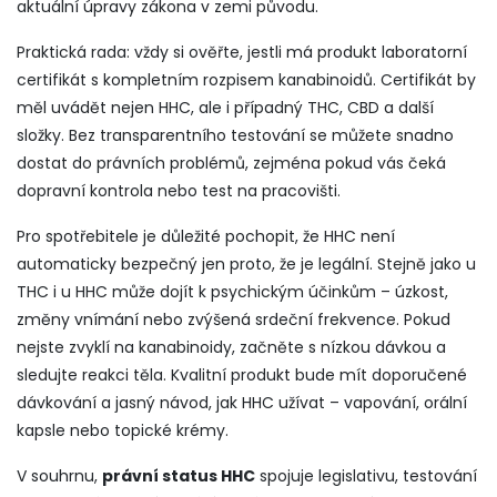
aktuální úpravy zákona v zemi původu.
Praktická rada: vždy si ověřte, jestli má produkt laboratorní
certifikát s kompletním rozpisem kanabinoidů. Certifikát by
měl uvádět nejen HHC, ale i případný THC, CBD a další
složky. Bez transparentního testování se můžete snadno
dostat do právních problémů, zejména pokud vás čeká
dopravní kontrola nebo test na pracovišti.
Pro spotřebitele je důležité pochopit, že HHC není
automaticky bezpečný jen proto, že je legální. Stejně jako u
THC i u HHC může dojít k psychickým účinkům – úzkost,
změny vnímání nebo zvýšená srdeční frekvence. Pokud
nejste zvyklí na kanabinoidy, začněte s nízkou dávkou a
sledujte reakci těla. Kvalitní produkt bude mít doporučené
dávkování a jasný návod, jak HHC užívat – vapování, orální
kapsle nebo topické krémy.
V souhrnu,
právní status HHC
spojuje legislativu, testování