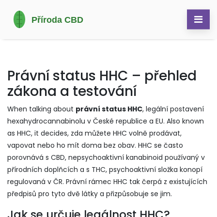
Právní status HHC – přehled
zákona a testování
When talking about
právní status HHC
,
legální postavení
hexahydrocannabinolu v České republice a EU
. Also known
as
HHC
, it decides, zda můžete HHC volně prodávat,
vapovat nebo ho mít doma bez obav.
HHC se často
porovnává s
CBD
,
nepsychoaktivní kanabinoid používaný v
přírodních doplňcích
a s
THC
,
psychoaktivní složka konopí
regulovaná v ČR
. Právní rámec HHC tak čerpá z existujících
předpisů pro tyto dvě látky a přizpůsobuje se jim.
Jak se určuje legálnost HHC?