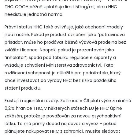
THC‑COOH běžně uplatňuje limit 50 ng/ml, ale u HHC
neexistuje jednotná norma.
Právní status HHC také ovlivňuje, jaké obchodní modely
jsou možné. Pokud je produkt označen jako “potravinová
přísada”, může ho prodávat běžná výživová prodejna bez
zvláštní licence. Naopak, pokud je prezentován jako
“inhalátor”, spadá pod tabulku regulace e‑cigarety a
vyžaduje schválení Ministerstva zdravotnictví. Tato
rozlišovací schopnost je důležitá pro podnikatele, který
chce investovat do výroby HHC bez rizika pozdějšího
stažení produktu.
Existují i regionální rozdíly. Zatímco v ČR platí výše zmíněná
0,2 % hranice THC, v některých státech EU je HHC úplně
zakázán, protože je považován za novou psychoaktivní
látku. To má přímý dopad na dovoz a vývoz – pokud
plánujete nakupovat HHC z zahraničí, musíte sledovat