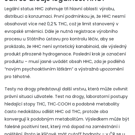
Legální status HHC zahrnuje tři hlavní oblasti: výrobu,
distribuci a konzumaci. První podmínkou je, že HHC nesmí
obsahovat více než 0,2 % THC, což je limit stanovený v
evropské směrnici. Dále je nutná registrace výrobního
procesu u Státního ústavu pro kontrolu léčiv, aby se
prokázalo, že HHC není syntetický kanabinoid, ale výsledný
produkt přirozené hydrogenace. Poslední krok je označení
produktu – musí jasně uvádět obsah HHC, zda je podléhá
“novým psychoaktivním látkám” a výstražná upozornění
pro těhotné.
Testy na drogy představují další vrstvu, která může ovlivnit
právní situaci uživatele.
Test na drogy
,
laboratorní postupy
hledající stopy THC, THC‑COOH a podobné metabolity
často nedokážou odlišit HHC od THC, protože oba
konvergují k podobným metabolitům. Výsledkem může být
falešně pozitivní test, který má dopad na zaměstnání i
pojištění. Proto je klíčové znát cutoff hodnoty – v ČR se u