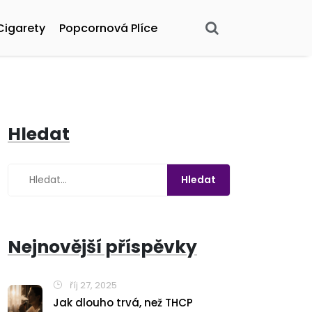
Cigarety
Popcornová Plíce
Hledat
Nejnovější příspěvky
říj 27, 2025
Jak dlouho trvá, než THCP