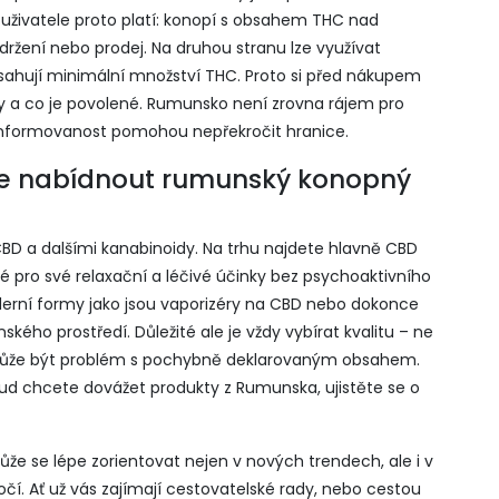
 uživatele proto platí: konopí s obsahem THC nad
í, držení nebo prodej. Na druhou stranu lze využívat
bsahují minimální množství THC. Proto si před nákupem
ty a co je povolené. Rumunsko není zrovna rájem pro
informovanost pomohou nepřekročit hranice.
že nabídnout rumunský konopný
D a dalšími kanabinoidy. Na trhu najdete hlavně CBD
né pro své relaxační a léčivé účinky bez psychoaktivního
derní formy jako jsou vaporizéry na CBD nebo dokonce
ského prostředí. Důležité ale je vždy vybírat kvalitu – ne
 může být problém s pochybně deklarovaným obsahem.
kud chcete dovážet produkty z Rumunska, ujistěte se o
 se lépe zorientovat nejen v nových trendech, ale i v
očí. Ať už vás zajímají cestovatelské rady, nebo cestou