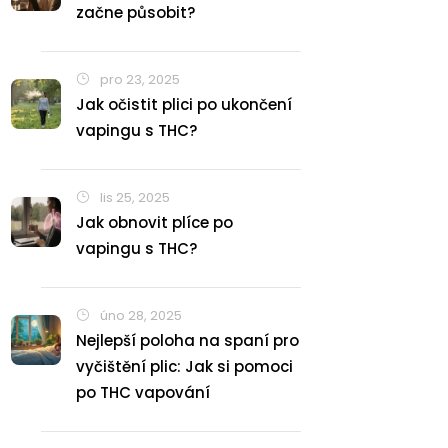
začne působit?
pro 23, 2025
Jak očistit plici po ukončení
vapingu s THC?
lis 25, 2025
Jak obnovit plíce po
vapingu s THC?
úno 28, 2025
Nejlepší poloha na spaní pro
vyčištění plic: Jak si pomoci
po THC vapování