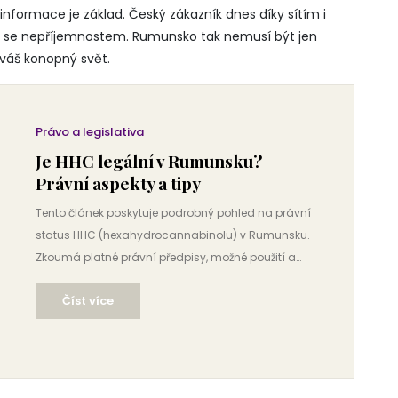
nformace je základ. Český zákazník dnes díky sítím i
t se nepříjemnostem. Rumunsko tak nemusí být jen
 váš konopný svět.
Právo a legislativa
Je HHC legální v Rumunsku?
Právní aspekty a tipy
Tento článek poskytuje podrobný pohled na právní
status HHC (hexahydrocannabinolu) v Rumunsku.
Zkoumá platné právní předpisy, možné použití a
omezení spojená s HHC. Poskytuje cenné tipy pro
Číst více
jednotlivce zajímající se o nákup nebo užívání HHC
v Rumunsku.