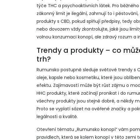
týče THC a psychoaktivních látek. Pro běžného
zákonný limit je ilegální, zahrnují to i pěstován
produkty s CBD, pokud splňují předpisy, tedy o
nebo dovozem vždy zkontrolujte, jaké jsou limi
volnou konzumaci konopí, ale zdravý rozum a 
Trendy a produkty – co mů
trh?
Rumunsko postupně sleduje světové trendy s CB
oleje, kapsle nebo kosmetiku, které jsou oblíbe
efektu. Zajímavostí může být růst zájmu o mo
HHC produkty, které začínají pronikat i do rumun
všechny produkty jsou stejně dobré, a někdy
Proto se vyplatí sázet na ověřené značky a po
legálnosti a kvalitě.
Otevření tématu „Rumunsko konopí“ vám pomůže
pravidlech, která se kolem konopí v této zemi t