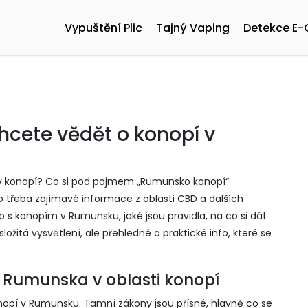
Vypuštění Plic
Tajný Vaping
Detekce E-
cete vědět o konopí v
y konopí? Co si pod pojmem „Rumunsko konopí“
bo třeba zajímavé informace z oblasti CBD a dalších
o s konopím v Rumunsku, jaké jsou pravidla, na co si dát
ložitá vysvětlení, ale přehledné a praktické info, které se
e Rumunska v oblasti konopí
konopí v Rumunsku. Tamní zákony jsou přísné, hlavně co se