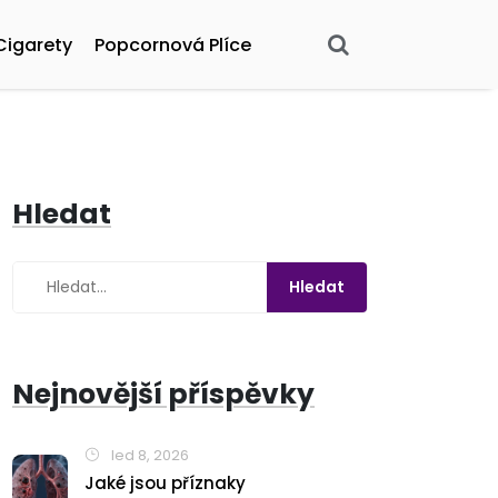
Cigarety
Popcornová Plíce
Hledat
Nejnovější příspěvky
led 8, 2026
Jaké jsou příznaky