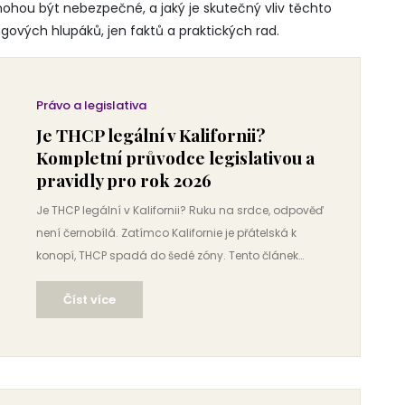
mohou být nebezpečné, a jaký je skutečný vliv těchto
gových hlupáků, jen faktů a praktických rad.
Právo a legislativa
Je THCP legální v Kalifornii?
Kompletní průvodce legislativou a
pravidly pro rok 2026
Je THCP legální v Kalifornii? Ruku na srdce, odpověď
není černobílá. Zatímco Kalifornie je přátelská k
konopí, THCP spadá do šedé zóny. Tento článek
rozebírá federální i státní zákony, rizika nákupu a
Číst více
bezpečnost pro rok 2026.