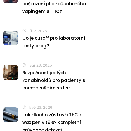
poškození plic způsobeného
vapingem s THC?
říj 2, 2025
Co je cutoff pro laboratorní
testy drog?
zář 28, 2025
Bezpečnost jedlých
kanabinoidů pro pacienty s
onemocněním srdce
kvě 23, 2026
Jak dlouho zůstává THC z
wax pen v těle? Kompletní
průvodce detekcí