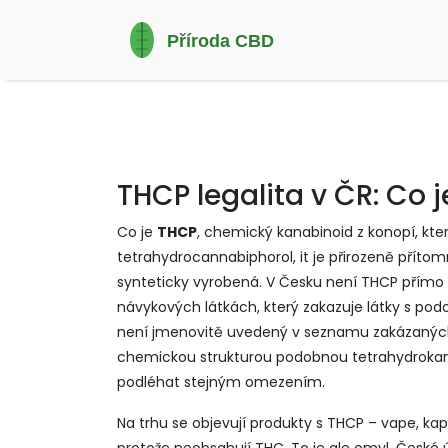
THCP legalita v ČR: Co 
Co je
THCP
,
chemický kanabinoid z konopí, kter
tetrahydrocannabiphorol
, it je přirozeně přít
synteticky vyrobená. V Česku není THCP přímo z
návykových látkách, který zakazuje látky s pod
není jmenovitě uvedený v seznamu zakázaných
chemickou strukturou podobnou tetrahydrokanab
podléhat stejným omezením.
Na trhu se objevují produkty s THCP – vape, kap