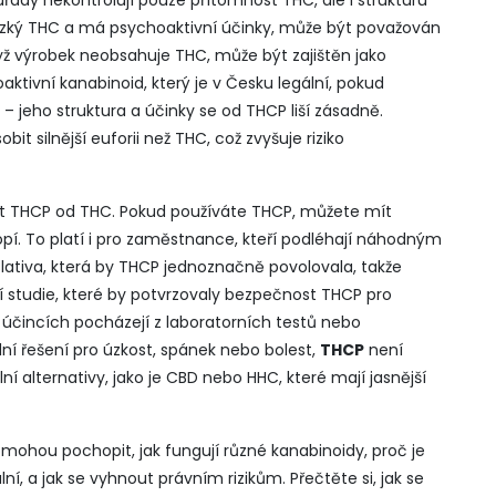
řady nekontrolují pouze přítomnost THC, ale i strukturu
ízký THC a má psychoaktivní účinky, může být považován
dyž výrobek neobsahuje THC, může být zajištěn jako
ktivní kanabinoid, který je v Česku legální, pokud
c – jeho struktura a účinky se od THCP liší zásadně.
 silnější euforii než THC, což zvyšuje riziko
šit THCP od THC. Pokud používáte THCP, můžete mít
konopí. To platí i pro zaměstnance, kteří podléhají náhodným
slativa, která by THCP jednoznačně povolovala, takže
lní studie, které by potvrzovaly bezpečnost THCP pro
účincích pocházejí z laboratorních testů nebo
ní řešení pro úzkost, spánek nebo bolest,
THCP
není
í alternativy, jako je CBD nebo HHC, které mají jasnější
omohou pochopit, jak fungují různé kanabinoidy, proč je
lní, a jak se vyhnout právním rizikům. Přečtěte si, jak se