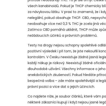
protože neobsahují THC. To je ale omyl. České ú
všech kanabinoidů. Pokud je THCP chemicky bl
za návykovou látku. V praxi to znamená, že i k
nelegální, pokud obsahuje THCP.
CBD
,
nepsychoa
neobsahuje více než 0,3 % THC
je zcela jiná vě
Zatímco CBD pomáhá uklidnit, THCP může způsobit
nežádoucích účinků a právních problémů.
Testy na drogy nejsou schopny spolehlivě odli
pozitivní výsledek i při tom, že jste nekouřili 
kontrolám. V Česku neexistuje žádná jasná legi
každý nákup je rizikový. Neexistují žádné oficiá
dlouhodobé užívání. Všechny informace o jeho 
anekdotických zkušeností. Pokud hledáte přírod
bezpečná volba – zde máte spolehlivější a legáln
právní pozici a více dat o jejich účincích.
Co najdete níže, je soubor článků, které vám p
některé zákazníci kupují i když nejsou jasně legá