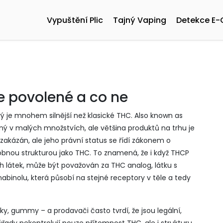
Vypuštění Plic
Tajný Vaping
Detekce E-
je povolené a co ne
ý je mnohem silnější než klasické THC
. Also known as
omný v malých množstvích, ale většina produktů na trhu je
akázán, ale jeho právní status se řídí zákonem o
obnou strukturou jako THC. To znamená, že i když THCP
 látek, může být považován za
THC analog
,
látku s
inolu, která působí na stejné receptory v těle
a tedy
ky, gummy – a prodavači často tvrdí, že jsou legální,