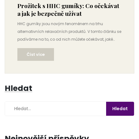
Prožitek s HHC gumíky: Co očekávat
a jak je bezpečně užívat
HHC gumíky jsou novým fenoménem na trhu
alternativních relaxačních produktů. V tomto článku se
podíváme na to, co od nich můžete očekávat, jaké
mají účinky, a jak je bezpečně užívat. Zjistíte, pro koho
Číst více
jsou vhodné, jaké tipy a triky je dobré znát, a jak si tento
zážitek maximálně užít.
Hledat
Nejnovější příspěvky