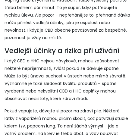
Vaping vede k rychlému vstřebání, takže výsledky pocítíte
třeba během pár minut. To je super, když potřebujete
rychlou úlevu. Ale pozor – nepřehánějte to, přehnaná dávka
může přinést vedlejší účinky, jako je ospalost nebo
nevolnost. I když je CBD obecně považované za bezpečné,
pozornost je vždy na místě.
Vedlejší účinky a rizika při užívání
I když CBD a HHC nejsou návykové, mohou způsobovat
některé nepříjemnosti, zvlášť pokud se dávkuje špatně.
Může to být únava, suchost v ústech nebo mírná závratě.
Významné je také sledovat kvalitu produktů – špatně
vyrobené nebo nekvalitní CBD a HHC doplňky mohou
obsahovat nečistoty, které zdraví škodí.
Pokud vapujete, dávejte si pozor na zdraví plic. Některé
látky z vaporizérů mohou plicím škodit, což potvrzují studie
kolem tzv. popcorn lung. To není žádná výmysl – jde o
vážný problém, na který je třeba dbát, a vždy používat