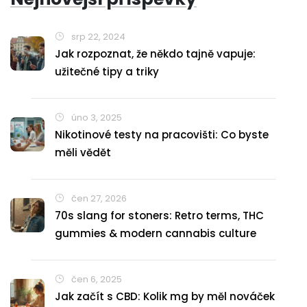
srp 22, 2024
Jak rozpoznat, že někdo tajně vapuje:
užitečné tipy a triky
úno 3, 2025
Nikotinové testy na pracovišti: Co byste
měli vědět
čen 27, 2026
70s slang for stoners: Retro terms, THC
gummies & modern cannabis culture
čen 6, 2025
Jak začít s CBD: Kolik mg by měl nováček