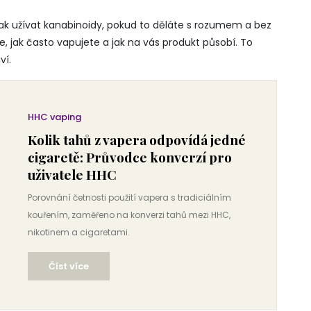
ak užívat kanabinoidy, pokud to děláte s rozumem a bez
e, jak často vapujete a jak na vás produkt působí. To
ví.
HHC vaping
Kolik tahů z vapera odpovídá jedné
cigaretě: Průvodce konverzí pro
uživatele HHC
Porovnání četnosti použití vapera s tradiciálním
kouřením, zaměřeno na konverzi tahů mezi HHC,
nikotinem a cigaretami.
Číst více