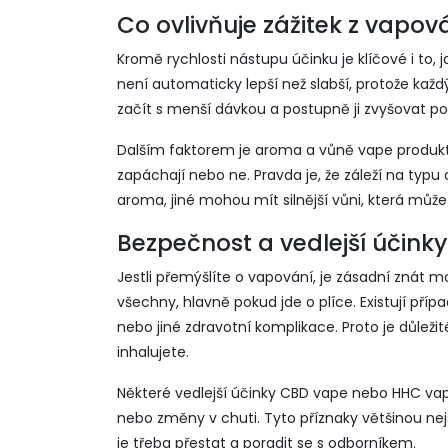
Co ovlivňuje zážitek z vapo
Kromě rychlosti nástupu účinku je klíčové i to,
není automaticky lepší než slabší, protože ka
začít s menší dávkou a postupně ji zvyšovat pod
Dalším faktorem je aroma a vůně vape produktů.
zapáchají nebo ne. Pravda je, že záleží na typu
aroma, jiné mohou mít silnější vůni, která může
Bezpečnost a vedlejší účinky
Jestli přemýšlíte o vapování, je zásadní znát 
všechny, hlavně pokud jde o plíce. Existují příp
nebo jiné zdravotní komplikace. Proto je důlež
inhalujete.
Některé vedlejší účinky CBD vape nebo HHC va
nebo změny v chuti. Tyto příznaky většinou ne
je třeba přestat a poradit se s odborníkem.