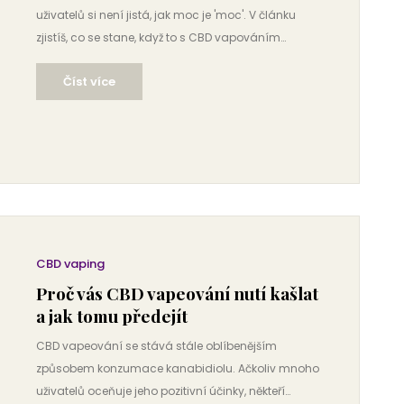
uživatelů si není jistá, jak moc je 'moc'. V článku
zjistíš, co se stane, když to s CBD vapováním
přeženeš, podle čeho poznáš, že už je toho moc, a
Číst více
jaké můžeš čekat vedlejší účinky. Dozvíš se i
praktické tipy, jak dávkovat bezpečně a proč
poslouchat svoje tělo. Článek ti ušetří spoustu
nepříjemností a nejistoty, když začínáš nebo zkoušíš
nové CBD produkty.
CBD vaping
Proč vás CBD vapeování nutí kašlat
a jak tomu předejít
CBD vapeování se stává stále oblíbenějším
způsobem konzumace kanabidiolu. Ačkoliv mnoho
uživatelů oceňuje jeho pozitivní účinky, někteří