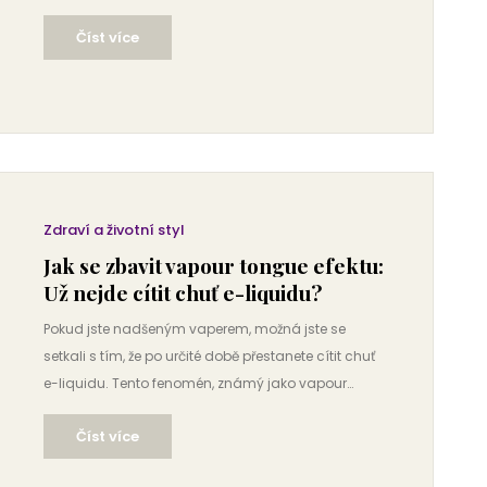
zaznamenávají nepříjemný vedlejší efekt – nutkání
Číst více
ke kašli. Tento článek zkoumá, proč k tomu konkrétně
při vapeování CBD dochází a jak lze tento problém
minimalizovat. Zároveň poskytne užitečné tipy pro
hladší zážitek z vapeování.
Zdraví a životní styl
Jak se zbavit vapour tongue efektu:
Už nejde cítit chuť e-liquidu?
Pokud jste nadšeným vaperem, možná jste se
setkali s tím, že po určité době přestanete cítit chuť
e-liquidu. Tento fenomén, známý jako vapour
tongue, může být frustrující. V tomto článku se
Číst více
dozvíte, proč k němu dochází a jaké účinné metody
mohou pomoci vrátit plnohodnotný chuťový