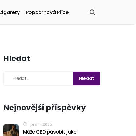
Cigarety
Popcornová Plíce
Hledat
Nejnovější příspěvky
pro 11, 2025
Může CBD působit jako