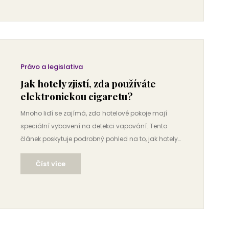
zážitek.
Právo a legislativa
Jak hotely zjistí, zda používáte
elektronickou cigaretu?
Mnoho lidí se zajímá, zda hotelové pokoje mají
speciální vybavení na detekci vapování. Tento
článek poskytuje podrobný pohled na to, jak hotely
mohou rozpoznat používání elektronických cigaret
Číst více
a jaké následky to může mít pro hosty. Budeme se
věnovat i tomu, jak se můžete vyhnout případným
poplatkům nebo nepříjemnostem spojeným s
vapováním na hotelových pokojích.