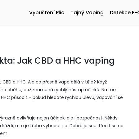
Vypuštění Plic
Tajný Vaping
Detekce E-
akta: Jak CBD a HHC vaping
t CBD a HHC. Ale co přesně vape dělá v těle? Když
evního oběhu, což znamená rychlý nástup účinků. Na tom
o HHC působit – pokud hledáte rychlou úlevu, vapování se
výrazně ovlivňuje nejen účinek, ale i bezpečnost. Někdy
ráždí, a to je třeba vyhnout se. Dobré je soustředit se na
dem.