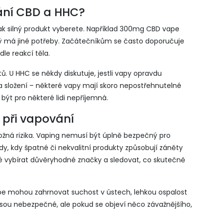
vání CBD a HHC?
 jak silný produkt vyberete. Například 300mg CBD vape
ždý má jiné potřeby. Začátečníkům se často doporučuje
le reakcí těla.
 U HHC se někdy diskutuje, jestli vapy opravdu
 a složení – některé vapy mají skoro nepostřehnutelné
 být pro některé lidi nepříjemná.
 při vapování
možná rizika. Vaping nemusí být úplně bezpečný pro
ady, kdy špatné či nekvalitní produkty způsobují záněty
ité vybírat důvěryhodné značky a sledovat, co skutečně
pe mohou zahrnovat suchost v ústech, lehkou ospalost
jsou nebezpečné, ale pokud se objeví něco závažnějšího,