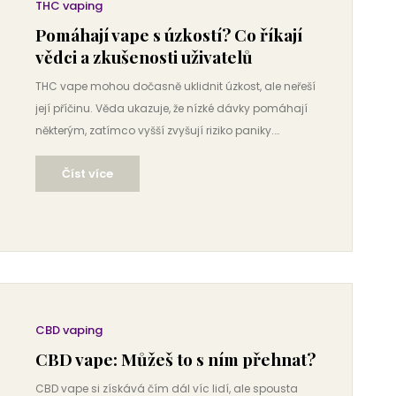
THC vaping
Pomáhají vape s úzkostí? Co říkají
vědci a zkušenosti uživatelů
THC vape mohou dočasně uklidnit úzkost, ale neřeší
její příčinu. Věda ukazuje, že nízké dávky pomáhají
některým, zatímco vyšší zvyšují riziko paniky.
Alternativy jako CBD nebo terapie jsou bezpečnější a
Číst více
trvalejší.
CBD vaping
CBD vape: Můžeš to s ním přehnat?
CBD vape si získává čím dál víc lidí, ale spousta