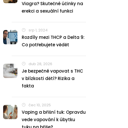
Viagra? Skutečné účinky na
erekci a sexuální funkci
srp 1, 2024
Rozdíly mezi THCP a Delta 9:
Co potřebujete vědět
dub 28, 2026
Je bezpečné vapovat s THC
v blízkosti dětí? Rizika a
fakta
čec 10, 2025
Vaping a břišní tuk: Opravdu
vede vapování k úbytku
tuku na břiše?