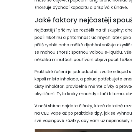
může se objevit i
popcorn lung
,
bronchiolitida s
zhoršuje dýchací kapacitu a přispívá k únavě.
Jaké faktory nejčastěji spou
Nejčastější příčiny lze rozdělit na tři skupiny:
podíl nikotinu a přítomnost účinných látek jako
příliš rychlé nebo mělké dýchání snižuje okyslič
se mohou zhoršit špatnou volbou e‑liquidu. V
několika minutách používání objeví pocit těžkos
Praktické řešení je jednoduché: zvolte e‑liquid
kapslí místo inhalace, a pokud potřebujete en
čistý inhalátor, pravidelně měňte cívky a prov
okysličení. Tyto kroky mnohdy stačí k tomu, aby
V naší sbírce najdete články, které detailně ro
na CBD vape až po praktické tipy, jak se vyhnout 
své vapingové zážitky, aby vám už nepřinášely