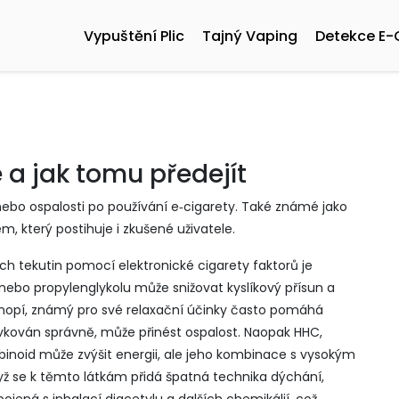
Vypuštění Plic
Tajný Vaping
Detekce E-
 a jak tomu předejít
nebo ospalosti po používání e‑cigarety
. Také známé jako
ém, který postihuje i zkušené uživatele.
ch tekutin pomocí elektronické cigarety
faktorů je
u nebo propylenglykolu může snižovat kyslíkový přísun a
onopí, známý pro své relaxační účinky
často pomáhá
ávkován správně, může přinést ospalost. Naopak
HHC
,
binoid
může zvýšit energii, ale jeho kombinace s vysokým
yž se k těmto látkám přidá špatná technika dýchání,