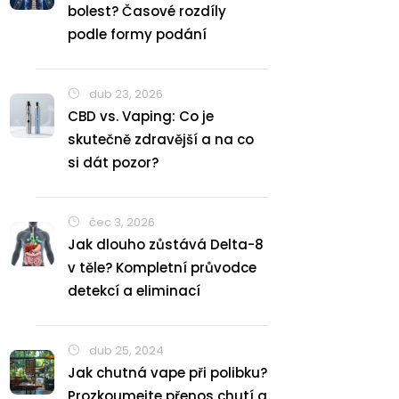
bolest? Časové rozdíly
podle formy podání
dub 23, 2026
CBD vs. Vaping: Co je
skutečně zdravější a na co
si dát pozor?
čec 3, 2026
Jak dlouho zůstává Delta-8
v těle? Kompletní průvodce
detekcí a eliminací
dub 25, 2024
Jak chutná vape při polibku?
Prozkoumejte přenos chutí a