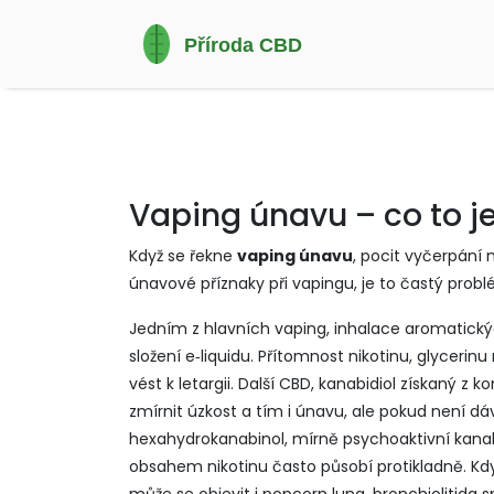
Vaping únavu – co to je
Když se řekne
vaping únavu
,
pocit vyčerpání 
únavové příznaky při vapingu
, je to častý probl
Jedním z hlavních
vaping
,
inhalace aromatický
složení e‑liquidu. Přítomnost nikotinu, glycerin
vést k letargii. Další
CBD
,
kanabidiol získaný z k
zmírnit úzkost a tím i únavu, ale pokud není d
hexahydrokanabinol, mírně psychoaktivní kana
obsahem nikotinu často působí protikladně. Kd