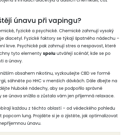
pojená s inhalací diacetylu a dalších chemikálií
, což
štějí únavu při vapingu?
 chemické, fyzické a psychické. Chemické zahrnují vysoký
 je diacetyl. Fyzické faktory se týkají špatného nádechu –
ení krve. Psychické pak zahrnují stres a nespavost, které
šechny tyto elementy
spolu
utvářejí scénář, kde se po
ti a únavy.
 s nižším obsahem nikotinu, vyzkoušejte CBD ve formě
ergii, sáhněte po HHC v menších dávkách. Dále dbejte na
ádějte hluboké nádechy, aby se podpořilo správné
 se únava snížila a zůstala vám jen příjemná relaxace.
zebírají každou z těchto oblastí – od vědeckého pohledu
popcorn lung. Projděte si je a zjistěte, jak optimalizovat
 nepříjemnou únavu.