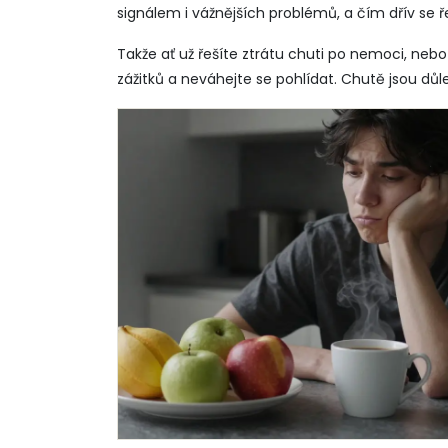
signálem i vážnějších problémů, a čím dřív se řeš
Takže ať už řešíte ztrátu chuti po nemoci, nebo
zážitků a neváhejte se pohlídat. Chutě jsou důle