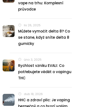
vape na trhu: Komplexní
průvodce
lis 26, 2025
Můžete vymočit delta 8? Co
se stane, když sníte delta 8
gumičky
úno 3, 2025
Rychlost vzniku EVALI: Co
potřebujete vědět o vapingu
THC
dub 18, 2026
HHC a zdraví plic: Je vaping
bezpečný a co hrozí vašim