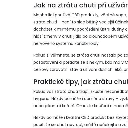
Jak na ztrátu chuti při užív
Mnoho lidí používá CBD produkty, včetně vape, 
ztráta chuti – není to sice běžný vedlejší účinek
docházet k mírnému podráždění ústní dutiny či 
hlásí změny v chuti jídla po dlouhodobém užívá
nervového systému kanabinoidy.
Pokud si všimnete, že ztráta chuti nastala po z
pozastavení a poraďte se s někým, kdo má v CB
celkový zdravotní stav a užívání dalších léků,
Praktické tipy, jak ztrátu chu
Pokud vás ztráta chuti trápí, zkuste nezanedbat
hygienu. Někdy pomůže i obměna stravy – vyzkou
nebo pikantní koření. Omezte kouření a nadměr
Někdy pomůže i kvalitní CBD produkt bez zbyte
pocit, že se chuť nevrací, určitě nečekejte a z