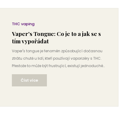
THC vaping
Vaper's Tongue: Co je to a jak se s
tím vypořádat
Vaper's tongue je fenomén způsobující dočasnou
ztrátu chutě u lidí, kteří používají vaporizéry s THC.
Přestože to může být frustrující, existují jednoduché
způsoby, jak tento problém řešit. Zjistěte, co
Číst více
způsobuje vaper's tongue a jak mu předejít. Přečtěte
si tipy, jak oživit svoje chuťové buňky. Pamatujte, že
každý vaper může zažít tento problém, takže se
vyplatí být informován.