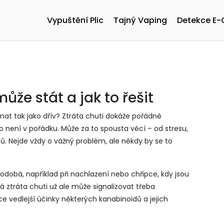
Vypuštění Plic
Tajný Vaping
Detekce E-
může stát a jak to řešit
tnat tak jako dřív? Ztráta chuti dokáže pořádně
o není v pořádku. Může za to spousta věcí – od stresu,
ů. Nejde vždy o vážný problém, ale někdy by se to
odobá, například při nachlazení nebo chřipce, kdy jsou
 ztráta chuti už ale může signalizovat třeba
vedlejší účinky některých kanabinoidů a jejich