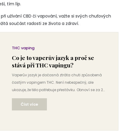
í, tím líp.
 při užívání CBD či vapování, važte si svých chuťových
žitá součást radosti ze života a zdraví.
THC vaping
Co je to vaperův jazyk a proč se
stává při THC vapingu?
Vaperův jazyk je dočasná ztráta chuti způsobená
častým vapingem THC. Není nebezpečný, ale
ukazuje, že tělo potřebuje přestávku. Obnoví se za 2-
14 dní bez vapingu.
Číst více