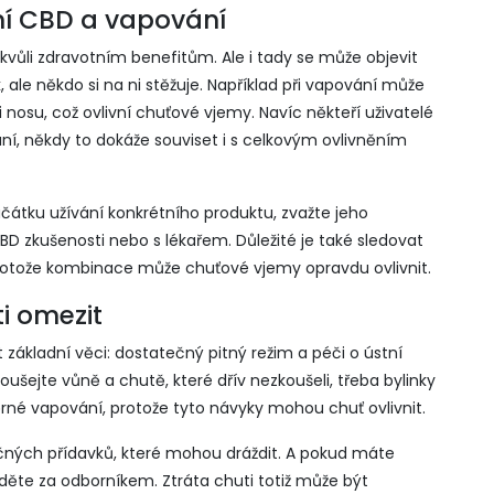
ání CBD a vapování
kvůli zdravotním benefitům. Ale i tady se může objevit
, ale někdo si na ni stěžuje. Například při vapování může
nosu, což ovlivní chuťové vjemy. Navíc někteří uživatelé
ní, někdy to dokáže souviset i s celkovým ovlivněním
ačátku užívání konkrétního produktu, zvažte jeho
D zkušenosti nebo s lékařem. Důležité je také sledovat
 protože kombinace může chuťové vjemy opravdu ovlivnit.
ti omezit
 základní věci: dostatečný pitný režim a péči o ústní
šejte vůně a chutě, které dřív nezkoušeli, třeba bylinky
né vapování, protože tyto návyky mohou chuť ovlivnit.
čných přídavků, které mohou dráždit. A pokud máte
ajděte za odborníkem. Ztráta chuti totiž může být