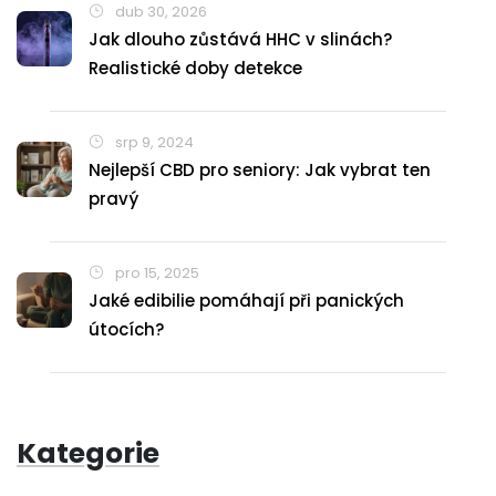
dub 30, 2026
Jak dlouho zůstává HHC v slinách?
Realistické doby detekce
srp 9, 2024
Nejlepší CBD pro seniory: Jak vybrat ten
pravý
pro 15, 2025
Jaké edibilie pomáhají při panických
útocích?
Kategorie