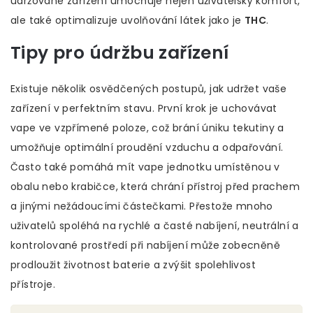
udržované zařízení umocňuje nejen uživatelský komfort,
ale také optimalizuje uvolňování látek jako je
THC
.
Tipy pro údržbu zařízení
Existuje několik osvědčených postupů, jak udržet vaše
zařízení v perfektním stavu. První krok je uchovávat
vape ve vzpřímené poloze, což brání úniku tekutiny a
umožňuje optimální proudění vzduchu a odpařování.
Často také pomáhá mít vape jednotku umístěnou v
obalu nebo krabičce, která chrání přístroj před prachem
a jinými nežádoucími částečkami. Přestože mnoho
uživatelů spoléhá na rychlé a časté nabíjení, neutrální a
kontrolované prostředí při nabíjení může zobecněně
prodloužit životnost baterie a zvýšit spolehlivost
přístroje.