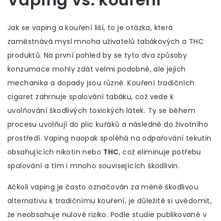
Jak se vaping a kouření liší, to je otázka, která
zaměstnává mysl mnoha uživatelů tabákových a THC
produktů. Na první pohled by se tyto dva způsoby
konzumace mohly zdát velmi podobné, ale jejich
mechanika a dopady jsou různé. Kouření tradičních
cigaret zahrnuje spalování tabáku, což vede k
uvolňování škodlivých toxických látek. Ty se během
procesu uvolňují do plic kuřáků a následně do životního
prostředí. Vaping naopak spoléhá na odpařování tekutin
obsahujících nikotin nebo
THC
, což eliminuje potřebu
spalování a tím i mnoho souvisejících škodlivin.
Ačkoli vaping je často označován za méně škodlivou
alternativu k tradičnímu kouření, je důležité si uvědomit,
že neobsahuje nulové riziko. Podle studie publikované v