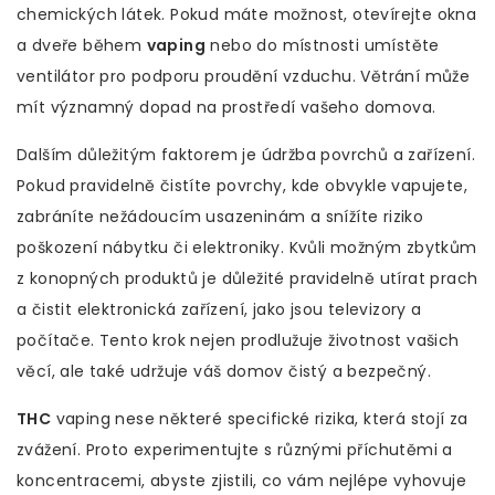
chemických látek. Pokud máte možnost, otevírejte okna
a dveře během
vaping
nebo do místnosti umístěte
ventilátor pro podporu proudění vzduchu. Větrání může
mít významný dopad na prostředí vašeho domova.
Dalším důležitým faktorem je údržba povrchů a zařízení.
Pokud pravidelně čistíte povrchy, kde obvykle vapujete,
zabráníte nežádoucím usazeninám a snížíte riziko
poškození nábytku či elektroniky. Kvůli možným zbytkům
z konopných produktů je důležité pravidelně utírat prach
a čistit elektronická zařízení, jako jsou televizory a
počítače. Tento krok nejen prodlužuje životnost vašich
věcí, ale také udržuje váš domov čistý a bezpečný.
THC
vaping nese některé specifické rizika, která stojí za
zvážení. Proto experimentujte s různými příchutěmi a
koncentracemi, abyste zjistili, co vám nejlépe vyhovuje