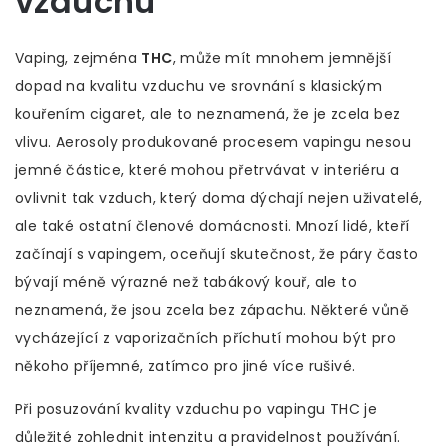
vzduchu
Vaping, zejména
THC
, může mít mnohem jemnější
dopad na kvalitu vzduchu ve srovnání s klasickým
kouřením cigaret, ale to neznamená, že je zcela bez
vlivu. Aerosoly produkované procesem vapingu nesou
jemné částice, které mohou přetrvávat v interiéru a
ovlivnit tak vzduch, který doma dýchají nejen uživatelé,
ale také ostatní členové domácnosti. Mnozí lidé, kteří
začínají s vapingem, oceňují skutečnost, že páry často
bývají méně výrazné než tabákový kouř, ale to
neznamená, že jsou zcela bez zápachu. Některé vůně
vycházející z vaporizačních příchutí mohou být pro
někoho příjemné, zatímco pro jiné více rušivé.
Při posuzování kvality vzduchu po vapingu THC je
důležité zohlednit intenzitu a pravidelnost používání.