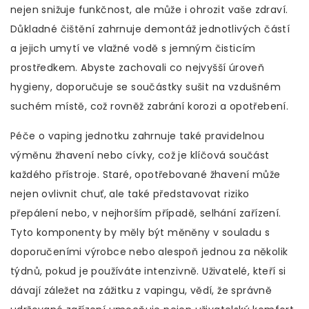
nejen snižuje funkčnost, ale může i ohrozit vaše zdraví.
Důkladné čištění zahrnuje demontáž jednotlivých částí
a jejich umytí ve vlažné vodě s jemným čisticím
prostředkem. Abyste zachovali co nejvyšší úroveň
hygieny, doporučuje se součástky sušit na vzdušném
suchém místě, což rovněž zabrání korozi a opotřebení.
Péče o vaping jednotku zahrnuje také pravidelnou
výměnu žhavení nebo cívky, což je klíčová součást
každého přístroje. Staré, opotřebované žhavení může
nejen ovlivnit chuť, ale také představovat riziko
přepálení nebo, v nejhorším případě, selhání zařízení.
Tyto komponenty by měly být měněny v souladu s
doporučeními výrobce nebo alespoň jednou za několik
týdnů, pokud je používáte intenzivně. Uživatelé, kteří si
dávají záležet na zážitku z vapingu, vědí, že správně