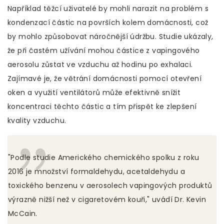
Například těžcí uživatelé by mohli narazit na problém s
kondenzací částic na površích kolem domácnosti, což
by mohlo způsobovat náročnější údržbu. Studie ukázaly,
že při častém užívání mohou částice z vapingového
aerosolu zůstat ve vzduchu až hodinu po exhalaci.
Zajímavé je, že větrání domácnosti pomocí otevření
oken a využití ventilátorů může efektivně snížit
koncentraci těchto částic a tím přispět ke zlepšení
kvality vzduchu.
"Podle studie Amerického chemického spolku z roku
2016 je množství formaldehydu, acetaldehydu a
toxického benzenu v aerosolech vapingových produktů
výrazně nižší než v cigaretovém kouři," uvádí Dr. Kevin
McCain.