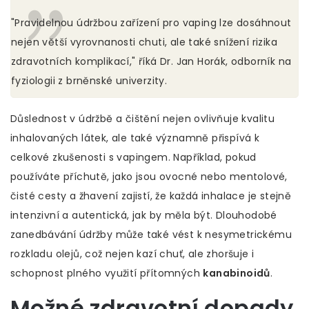
"Pravidelnou údržbou zařízení pro vaping lze dosáhnout
nejen větší vyrovnanosti chuti, ale také snížení rizika
zdravotních komplikací," říká Dr. Jan Horák, odborník na
fyziologii z brněnské univerzity.
Důslednost v údržbě a čištění nejen ovlivňuje kvalitu
inhalovaných látek, ale také významně přispívá k
celkové zkušenosti s vapingem. Například, pokud
používáte příchutě, jako jsou ovocné nebo mentolové,
čisté cesty a žhavení zajistí, že každá inhalace je stejně
intenzivní a autentická, jak by měla být. Dlouhodobé
zanedbávání údržby může také vést k nesymetrickému
rozkladu olejů, což nejen kazí chuť, ale zhoršuje i
schopnost plného využití přítomných
kanabinoidů
.
Možné zdravotní dopady