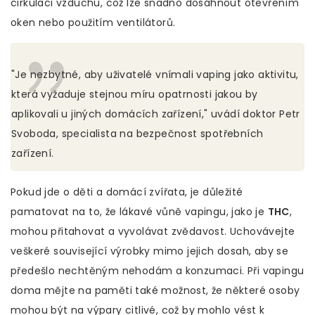
cirkulaci vzduchu, což lze snadno dosáhnout otevřením
oken nebo použitím ventilátorů.
"Je nezbytné, aby uživatelé vnímali vaping jako aktivitu,
která vyžaduje stejnou míru opatrnosti jakou by
aplikovali u jiných domácích zařízení," uvádí doktor Petr
Svoboda, specialista na bezpečnost spotřebních
zařízení.
Pokud jde o děti a domácí zvířata, je důležité
pamatovat na to, že lákavé vůně vapingu, jako je
THC
,
mohou přitahovat a vyvolávat zvědavost. Uchovávejte
veškeré související výrobky mimo jejich dosah, aby se
předešlo nechtěným nehodám a konzumaci. Při vapingu
doma mějte na paměti také možnost, že některé osoby
mohou být na výpary citlivé, což by mohlo vést k