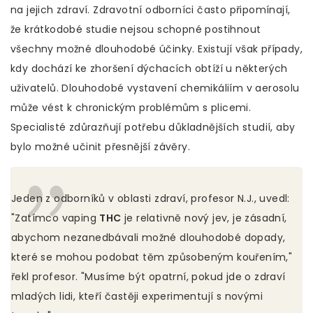
na jejich zdraví. Zdravotní odborníci často připomínají,
že krátkodobé studie nejsou schopné postihnout
všechny možné dlouhodobé účinky. Existují však případy,
kdy dochází ke zhoršení dýchacích obtíží u některých
uživatelů. Dlouhodobé vystavení chemikáliím v aerosolu
může vést k chronickým problémům s plicemi.
Specialisté zdůrazňují potřebu důkladnějších studií, aby
bylo možné učinit přesnější závěry.
Jeden z odborníků v oblasti zdraví, profesor N.J., uvedl:
"Zatímco vaping
THC
je relativně nový jev, je zásadní,
abychom nezanedbávali možné dlouhodobé dopady,
které se mohou podobat těm způsobeným kouřením,"
řekl profesor. "Musíme být opatrní, pokud jde o zdraví
mladých lidi, kteří častěji experimentují s novými