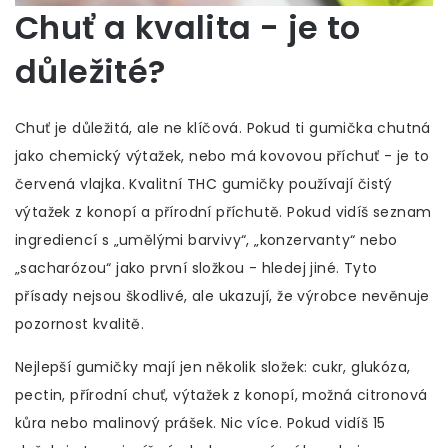
Chuť a kvalita - je to
důležité?
Chuť je důležitá, ale ne klíčová. Pokud ti gumička chutná
jako chemický výtažek, nebo má kovovou příchuť - je to
červená vlajka. Kvalitní THC gumičky používají čistý
výtažek z konopí a přírodní příchutě. Pokud vidíš seznam
ingrediencí s „umělými barvivy“, „konzervanty“ nebo
„sacharózou“ jako první složkou - hledej jiné. Tyto
přísady nejsou škodlivé, ale ukazují, že výrobce nevěnuje
pozornost kvalitě.
Nejlepší gumičky mají jen několik složek: cukr, glukóza,
pectin, přírodní chuť, výtažek z konopí, možná citronová
kůra nebo malinový prášek. Nic více. Pokud vidíš 15