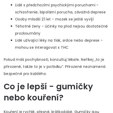
Lidé s předchozími psychickými poruchami -
schizofrenie, bipolární porucha, závažná deprese
Osoby mladší 21 let - mozek se ještě vyvíjí
Těhotné ženy - účinky na plod nejsou dostatečně
prozkoumány
Lidé užívající léky na tlak, srdce nebo deprese -
mohou se interagovat s THC
Pokud máš pochybnosti, konzultuj lékaře. Neříkej „to je
přirozené, takže to je v pořádku“. Přirozené neznamená
bezpečné pro každého.
Co je lepší - gumičky
nebo kouření?
Kouření je rychlé, přesné, krátkodobé. Gumičky jsou