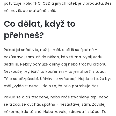
potvrzuje, kolik THC, CBD a jiných látek je v produktu. Bez
něj nevíš, co skutečně sníš.
Co dělat, když to
přehneš?
Pokud jsi snědl víc, než jsi měl, a cítíš se špatně -
nezůstávej sám. Přijde někdo, kdo tě zná. Vypij vodu.
Sedni si. Někdy pomůže černý čaj nebo trochu citronu.
Nezkoušej „vyléčit“ to kouřením - to jen zhorší situaci.
Tělo se přizpůsobí. Účinky se vyčerpají. Nejde o to, že bys
měl „vyléčit“ něco. Jde o to, že tělo potřebuje čas.
Pokud se cítíš ztraceně, nebo máš zrychlený tep, nebo
se ti zdá, že dýcháš špatně - nezůstávej sám. Zavolej
někomu, kdo tě zná. Nebo zavolej zdravotní službu. To