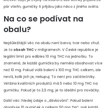
pár vteřin, gumičky ti přijdou jako něco z jiného světa.
Na co se podívat na
obalu?
Nejdůležitější věc na obalu není barva, tvar nebo chuť.
Je to
obsah THC
v miligramech. V České republice je
legální limit pro edibles 10 mg THC na jednotku. To
znamená, že každá gumička by neměla obsahovat více
než 10 mg. Pokud vidíš balení s 100 mg THC celkem, ale
nevíš, kolik jich je, nekupuj. To není pro začátečníky.
Většina kvalitních produktů má 5 nebo 10 mg THC na
gumičku. Pokud je to 2,5 mg, je to ideální pro nováčky.
Další věc: hledej údaje o „dávkování“. Pokud balení
obsahuje 10 gumiček a celkem 50 mg THC, pak každá