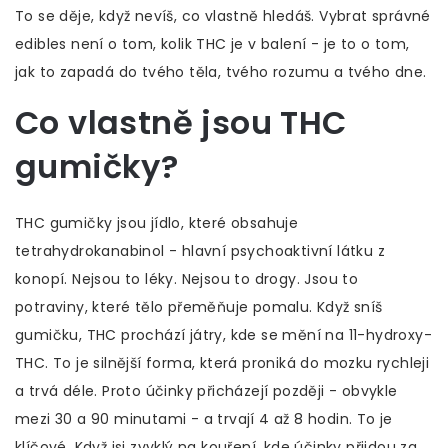
To se děje, když nevíš, co vlastně hledáš. Vybrat správné
edibles není o tom, kolik THC je v balení - je to o tom,
jak to zapadá do tvého těla, tvého rozumu a tvého dne.
Co vlastně jsou THC
gumičky?
THC gumičky jsou jídlo, které obsahuje
tetrahydrokanabinol - hlavní psychoaktivní látku z
konopí. Nejsou to léky. Nejsou to drogy. Jsou to
potraviny, které tělo přeměňuje pomalu. Když sníš
gumičku, THC prochází játry, kde se mění na 11-hydroxy-
THC. To je silnější forma, která proniká do mozku rychleji
a trvá déle. Proto účinky přicházejí později - obvykle
mezi 30 a 90 minutami - a trvají 4 až 8 hodin. To je
klíčové. Když jsi zvyklý na kouření, kde účinky přijdou za