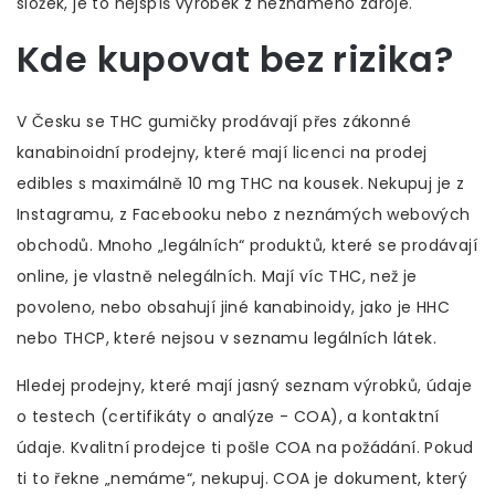
složek, je to nejspíš výrobek z neznámého zdroje.
Kde kupovat bez rizika?
V Česku se THC gumičky prodávají přes zákonné
kanabinoidní prodejny, které mají licenci na prodej
edibles s maximálně 10 mg THC na kousek. Nekupuj je z
Instagramu, z Facebooku nebo z neznámých webových
obchodů. Mnoho „legálních“ produktů, které se prodávají
online, je vlastně nelegálních. Mají víc THC, než je
povoleno, nebo obsahují jiné kanabinoidy, jako je HHC
nebo THCP, které nejsou v seznamu legálních látek.
Hledej prodejny, které mají jasný seznam výrobků, údaje
o testech (certifikáty o analýze - COA), a kontaktní
údaje. Kvalitní prodejce ti pošle COA na požádání. Pokud
ti to řekne „nemáme“, nekupuj. COA je dokument, který