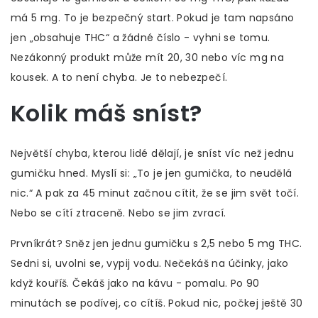
má 5 mg. To je bezpečný start. Pokud je tam napsáno
jen „obsahuje THC“ a žádné číslo - vyhni se tomu.
Nezákonný produkt může mít 20, 30 nebo víc mg na
kousek. A to není chyba. Je to nebezpečí.
Kolik máš sníst?
Největší chyba, kterou lidé dělají, je sníst víc než jednu
gumičku hned. Myslí si: „To je jen gumička, to neudělá
nic.“ A pak za 45 minut začnou cítit, že se jim svět točí.
Nebo se cítí ztraceně. Nebo se jim zvrací.
Prvníkrát? Sněz jen jednu gumičku s 2,5 nebo 5 mg THC.
Sedni si, uvolni se, vypij vodu. Nečekáš na účinky, jako
když kouříš. Čekáš jako na kávu - pomalu. Po 90
minutách se podívej, co cítíš. Pokud nic, počkej ještě 30