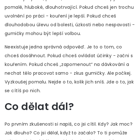
pomalé, hluboké, dlouhotrvající. Pokud chceš jen trochu
uvolnění po práci - kouření je lepší. Pokud chceš
dlouhodobou úlevu od bolesti, úzkosti nebo nespavosti -
gumičky mohou být lepší volbou.
Neexistuje jedna správná odpověď. Je to o tom, co
chceš dosáhnout. Pokud chceš ovládat účinky - začni s
kouřením. Pokud chceš „zapomenout“ na dávkování a
nechat tělo pracovat samo - zkus gumičky. Ale počkej.
Vyzkoušej pomalu. Nejde o to, kolik jich sníš. Jde o to, jak
se cítíš po nich.
Co dělat dál?
Po prvním zkušenosti si napiš, co jsi cítil. Kdy? Jak moc?
Jak dlouho? Co jsi dělal, když to začalo? To ti pomůže