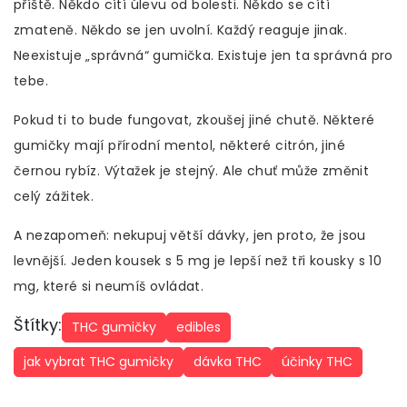
příště. Někdo cítí úlevu od bolesti. Někdo se cítí
zmateně. Někdo se jen uvolní. Každý reaguje jinak.
Neexistuje „správná“ gumička. Existuje jen ta správná pro
tebe.
Pokud ti to bude fungovat, zkoušej jiné chutě. Některé
gumičky mají přírodní mentol, některé citrón, jiné
černou rybíz. Výtažek je stejný. Ale chuť může změnit
celý zážitek.
A nezapomeň: nekupuj větší dávky, jen proto, že jsou
levnější. Jeden kousek s 5 mg je lepší než tři kousky s 10
mg, které si neumíš ovládat.
Štítky:
THC gumičky
edibles
jak vybrat THC gumičky
dávka THC
účinky THC