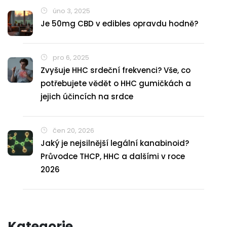
úno 3, 2025
Je 50mg CBD v edibles opravdu hodně?
pro 6, 2025
Zvyšuje HHC srdeční frekvenci? Vše, co
potřebujete vědět o HHC gumičkách a
jejich účincích na srdce
čen 20, 2026
Jaký je nejsilnější legální kanabinoid?
Průvodce THCP, HHC a dalšími v roce
2026
Kategorie