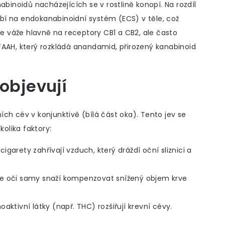
abinoidů nacházejících se v rostlině konopí.
Na rozdíl
bí na endokanabinoidní systém (ECS) v těle, což
 se váže hlavně na receptory CB1 a CB2, ale často
FAAH, který rozkládá anandamid, přirozený kanabinoid
objevují
ch cév v konjunktivě (bílá část oka). Tento jev se
olika faktory:
cigarety zahřívají vzduch, který dráždí oční sliznici a
se oči samy snaží kompenzovat snížený objem krve
aktivní látky (např. THC) rozšiřují krevní cévy.