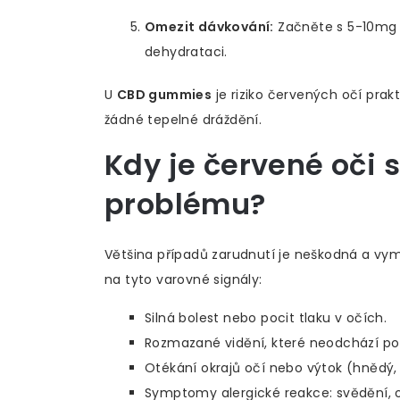
Omezit dávkování:
Začněte s 5-10mg 
dehydrataci.
U
CBD gummies
je riziko červených očí prak
žádné tepelné dráždění.
Kdy je červené oči 
problému?
Většina případů zarudnutí je neškodná a vym
na tyto varovné signály:
Silná bolest nebo pocit tlaku v očích.
Rozmazané vidění, které neodchází po
Otékání okrajů očí nebo výtok (hnědý, 
Symptomy alergické reakce: svědění, o