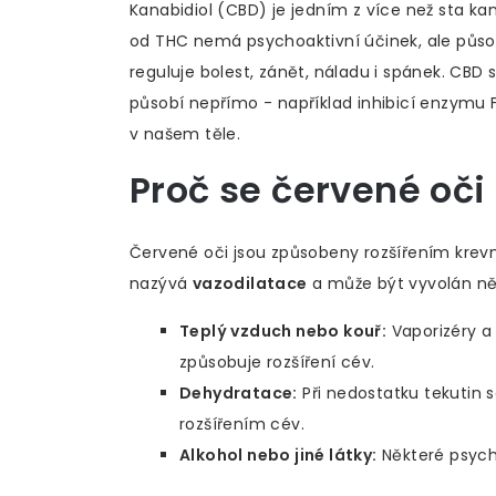
Kanabidiol (CBD) je jedním z více než sta kan
od THC nemá psychoaktivní účinek, ale půso
reguluje bolest, zánět, náladu i spánek. CBD
působí nepřímo - například inhibicí enzymu 
v našem těle.
Proč se
červené oči
Červené oči jsou způsobeny rozšířením krevní
nazývá
vazodilatace
a může být vyvolán něk
Teplý vzduch nebo kouř:
Vaporizéry a 
způsobuje rozšíření cév.
Dehydratace:
Při nedostatku tekutin 
rozšířením cév.
Alkohol nebo jiné látky:
Některé psycho