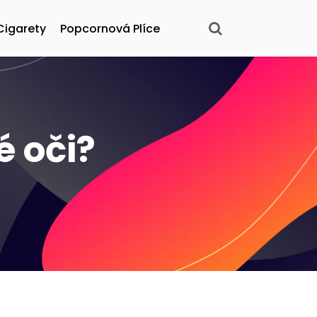
Cigarety
Popcornová Plíce
 oči?