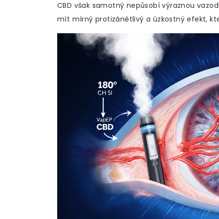
CBD však samotný nepůsobí výraznou vazodil
mít mírný protizánětlivý a úzkostný efekt, kt