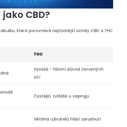
t jako CBD?
 tabulku, která porovnává nejčastější účinky CBD a THC
THC
Vysoká - hlavní důvod červených
žádná
očí
metodě
Častější, zvláště u vapingu
Většina uživatelů hlásí zarudnutí