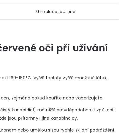
Stimulace, euforie
ervené oči při užívání
ezí 160-180°C. Vyšší teploty vyšší množství látek,
a den, zejména pokud kouříte nebo vaporizujete.
(čistý kanabidiol) má nižší pravděpodobnost způsobit
de jsou přítomny i jiné kanabinoidy.
uronem nebo umělou slzou rychle zklidní podráždění.