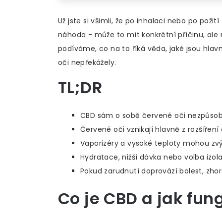
Už jste si všimli, že po inhalaci nebo po požití
náhoda - může to mít konkrétní příčinu, ale 
podíváme, co na to říká věda, jaké jsou hl
oči nepřekážely.
TL;DR
CBD sám o sobě červené oči nezpůsobu
Červené oči vznikají hlavně z rozšíření
Vaporizéry a vysoké teploty mohou zv
Hydratace, nižší dávka nebo volba izolač
Pokud zarudnutí doprovází bolest, zhor
Co je
CBD
a jak fun