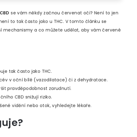
CBD
se vám někdy začnou červenat oči? Není to jen
není to tak často jako u THC. V tomto článku se
avní mechanismy a co můžete udělat, aby vám červené
je tak často jako THC.
 cév v oční bílé (vazodilatace) či z dehydratace.
ýšit pravděpodobnost zarudnutí.
ního CBD snižují riziko.
šené vidění nebo otok, vyhledejte lékaře.
guje
?