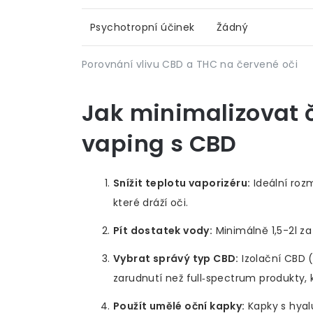
Psychotropní účinek
Žádný
Porovnání vlivu CBD a THC na červené oči
Jak minimalizovat č
vaping
s
CBD
Snížit teplotu vaporizéru:
Ideální rozm
které dráží oči.
Pít dostatek vody:
Minimálně 1,5-2l z
Vybrat správý typ CBD:
Izolační CBD 
zarudnutí než full‑spectrum produkty, k
Použít umělé oční kapky:
Kapky s hyal