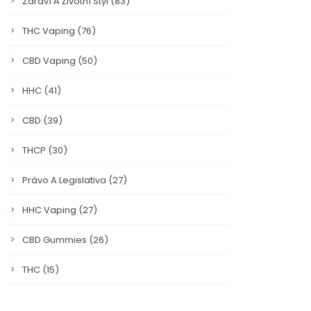
Zdraví A Životní Styl
(83)
THC Vaping
(76)
CBD Vaping
(50)
HHC
(41)
CBD
(39)
THCP
(30)
Právo A Legislativa
(27)
HHC Vaping
(27)
CBD Gummies
(26)
THC
(15)