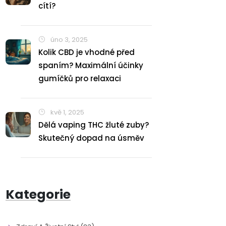
cítí?
úno 3, 2025
Kolik CBD je vhodné před
spaním? Maximální účinky
gumíčků pro relaxaci
kvě 1, 2025
Dělá vaping THC žluté zuby?
Skutečný dopad na úsměv
Kategorie