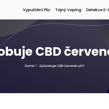
Vypuštění Plic
Tajný Vaping
Detekce E-
obuje CBD červené
Domů
Způsobuje CBD červené oči?