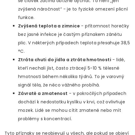
se člověk začíná obtížně dýchat. To není „jen
zvýšená náročnost“ - je to fyzické omezení plicní
funkce.
Zvýšená teplota a zimnice
- přítomnost horečky
bez jasné infekce je častým příznakem zánětu
plic. V některých případech teplota přesahuje 38,5
°C.
Ztráta chuti do jídla a ztráta hmotnosti
- lidé,
kteří nechali jíst, často ztrácejí 5-10 % tělesné
hmotnosti během několika týdnů. To je varovný
signál těla, že něco vážného probíhá.
Závratě a zmatenost
- v pokročilých případech
dochází k nedostatku kyslíku v krvi, což ovlivňuje
mozek. Lidé se mohou cítit zmateně nebo mít
problémy s koncentrací.
Tyto příznaky se neobjevují u všech, ale pokud se objeví