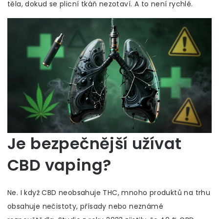
těla, dokud se plicní tkáň nezotaví. A to není rychlé.
Je bezpečnější užívat
CBD vaping?
Ne. I když CBD neobsahuje THC, mnoho produktů na trhu
obsahuje nečistoty, přísady nebo neznámé