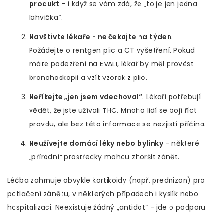
produkt
- i když se vám zdá, že „to je jen jedna
lahvička“.
Navštivte lékaře - ne čekajte na týden
.
Požádejte o rentgen plic a CT vyšetření. Pokud
máte podezření na EVALI, lékař by měl provést
bronchoskopii a vzít vzorek z plic.
Neříkejte „jen jsem vdechoval“
. Lékaři potřebují
vědět, že jste užívali THC. Mnoho lidí se bojí říct
pravdu, ale bez této informace se nezjistí příčina.
Neužívejte domácí léky nebo bylinky
- některé
„přírodní“ prostředky mohou zhoršit zánět.
Léčba zahrnuje obvykle kortikoidy (např. prednizon) pro
potlačení zánětu, v některých případech i kyslík nebo
hospitalizaci. Neexistuje žádný „antidot“ - jde o podporu