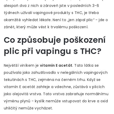
alespoň dva z nich a zároveň jste v posledních 3-6
týdnech užívali vapingové produkty s THC, je třeba
okamžitě vyhledat lékaře. Není to „jen zápal plic“ - jde o
zánět, který může vést k trvalému poškození.
Co způsobuje poškození
plic při vapingu s THC?
Největší viníkem je
vitamín E acetát
. Tato látka se
používala jako zahušťovadlo v nelegálních vapingových
tekutinách s THC, zejména na černém trhu. Když se
vitamín E acetát zahřeje a vdechne, zůstává v plicích
jako olejovitá vrstva. Tato vrstva zabraňuje normálnímu
výměnu plynů - kyslík nemůže vstupovat do krve a oxid
uhličitý nemůže vycházet.