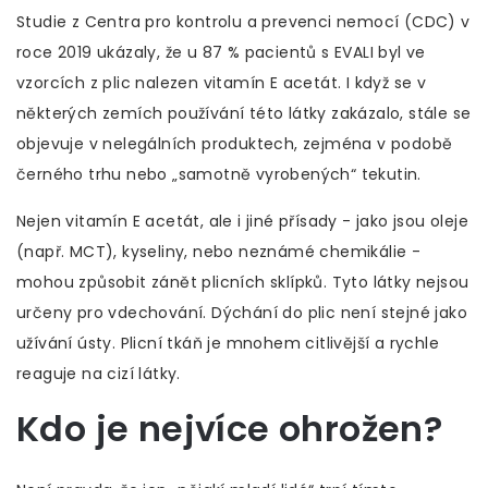
Studie z Centra pro kontrolu a prevenci nemocí (CDC) v
roce 2019 ukázaly, že u 87 % pacientů s EVALI byl ve
vzorcích z plic nalezen vitamín E acetát. I když se v
některých zemích používání této látky zakázalo, stále se
objevuje v nelegálních produktech, zejména v podobě
černého trhu nebo „samotně vyrobených“ tekutin.
Nejen vitamín E acetát, ale i jiné přísady - jako jsou oleje
(např. MCT), kyseliny, nebo neznámé chemikálie -
mohou způsobit zánět plicních sklípků. Tyto látky nejsou
určeny pro vdechování. Dýchání do plic není stejné jako
užívání ústy. Plicní tkáň je mnohem citlivější a rychle
reaguje na cizí látky.
Kdo je nejvíce ohrožen?