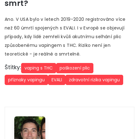
smrt?
Ano. V USA bylo v letech 2019-2020 registrováno více
než 60 úmrtí spojených s EVALI. I v Evropě se objevují
případy, kdy lidé zemřeli kvůli akutnímu selhání plic
způsobenému vapingem s THC. Riziko není jen
teoretické - je reálné a smrtelné.
Štítky:
vaping s THC
poškození plic
příznaky vapingu
EVALI
zdravotní rizika vapingu