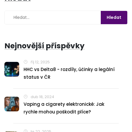
Nejnovější příspěvky
říj 12, 2025
HHC vs Delta8 - rozdíly, účinky a legální
status v ČR
dub 18, 2024
Vaping a cigarety elektronické: Jak
rychle mohou poškodit plíce?
lis 22, 2025