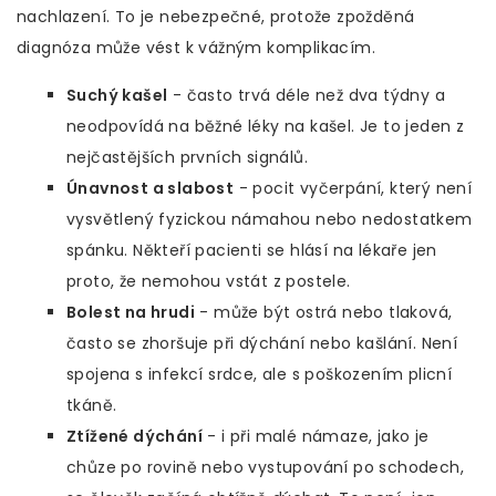
nachlazení. To je nebezpečné, protože zpožděná
diagnóza může vést k vážným komplikacím.
Suchý kašel
- často trvá déle než dva týdny a
neodpovídá na běžné léky na kašel. Je to jeden z
nejčastějších prvních signálů.
Únavnost a slabost
- pocit vyčerpání, který není
vysvětlený fyzickou námahou nebo nedostatkem
spánku. Někteří pacienti se hlásí na lékaře jen
proto, že nemohou vstát z postele.
Bolest na hrudi
- může být ostrá nebo tlaková,
často se zhoršuje při dýchání nebo kašlání. Není
spojena s infekcí srdce, ale s poškozením plicní
tkáně.
Ztížené dýchání
- i při malé námaze, jako je
chůze po rovině nebo vystupování po schodech,