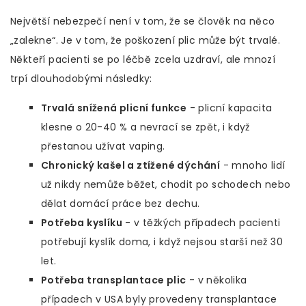
Největší nebezpečí není v tom, že se člověk na něco
„zalekne“. Je v tom, že poškození plic může být trvalé.
Někteří pacienti se po léčbě zcela uzdraví, ale mnozí
trpí dlouhodobými následky:
Trvalá snížená plicní funkce
- plicní kapacita
klesne o 20-40 % a nevrací se zpět, i když
přestanou užívat vaping.
Chronický kašel a ztížené dýchání
- mnoho lidí
už nikdy nemůže běžet, chodit po schodech nebo
dělat domácí práce bez dechu.
Potřeba kyslíku
- v těžkých případech pacienti
potřebují kyslík doma, i když nejsou starší než 30
let.
Potřeba transplantace plic
- v několika
případech v USA byly provedeny transplantace