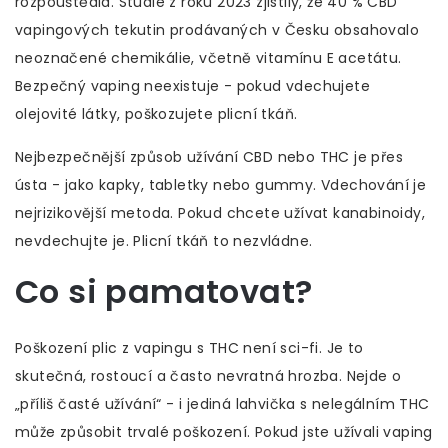
rozpouštědla. Studie z roku 2023 zjistily, že 40 % CBD
vapingových tekutin prodávaných v Česku obsahovalo
neoznačené chemikálie, včetně vitamínu E acetátu.
Bezpečný vaping neexistuje - pokud vdechujete
olejovité látky, poškozujete plicní tkáň.
Nejbezpečnější způsob užívání CBD nebo THC je přes
ústa - jako kapky, tabletky nebo gummy. Vdechování je
nejrizikovější metoda. Pokud chcete užívat kanabinoidy,
nevdechujte je. Plicní tkáň to nezvládne.
Co si pamatovat?
Poškození plic z vapingu s THC není sci-fi. Je to
skutečná, rostoucí a často nevratná hrozba. Nejde o
„příliš časté užívání“ - i jediná lahvička s nelegálním THC
může způsobit trvalé poškození. Pokud jste užívali vaping