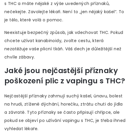
s THC a máte nějaké z výše uvedených příznaků,
nečekejte. Zavolejte lékaři. Není to „jen nějaký kašel“. To
je tělo, které volá o pomoc.
Neexistuje bezpečný způsob, jak vdechovat THC. Pokud
chcete užívat kanabinoidy, zvolte cestu, která
nezatěžuje vaše plicní tkáň. Váš dech je důležitější než
chvíle zábavy.
Jaké jsou nejčastější příznaky
poškození plic z vapingu s THC?
Nejčastější příznaky zahrnují suchý kašel, únavu, bolest
na hrudi, ztížené dýchání, horečku, ztrátu chuti do jídla
a závratě. Tyto příznaky se často připisují chřipce, ale
pokud se objeví po užívání vapingu s THC, je třeba ihned
vyhledat lékaře.