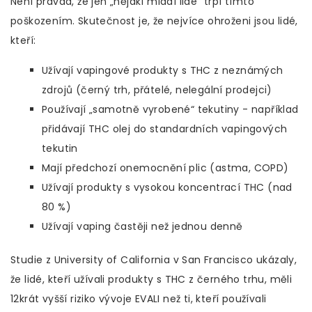
Není pravda, že jen „nějakí mladí lidé“ trpí tímto
poškozením. Skutečnost je, že nejvíce ohroženi jsou lidé,
kteří:
Užívají vapingové produkty s THC z neznámých
zdrojů (černý trh, přátelé, nelegální prodejci)
Používají „samotně vyrobené“ tekutiny - například
přidávají THC olej do standardních vapingových
tekutin
Mají předchozí onemocnění plic (astma, COPD)
Užívají produkty s vysokou koncentrací THC (nad
80 %)
Užívají vaping častěji než jednou denně
Studie z University of California v San Francisco ukázaly,
že lidé, kteří užívali produkty s THC z černého trhu, měli
12krát vyšší riziko vývoje EVALI než ti, kteří používali