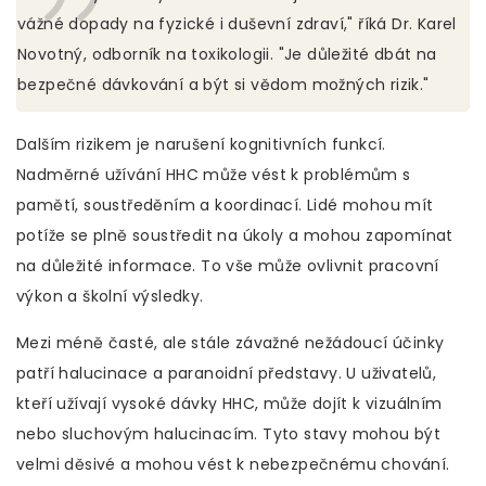
vážné dopady na fyzické i duševní zdraví," říká Dr. Karel
Novotný, odborník na toxikologii. "Je důležité dbát na
bezpečné dávkování a být si vědom možných rizik."
Dalším rizikem je narušení kognitivních funkcí.
Nadměrné užívání HHC může vést k problémům s
pamětí, soustředěním a koordinací. Lidé mohou mít
potíže se plně soustředit na úkoly a mohou zapomínat
na důležité informace. To vše může ovlivnit pracovní
výkon a školní výsledky.
Mezi méně časté, ale stále závažné nežádoucí účinky
patří halucinace a paranoidní představy. U uživatelů,
kteří užívají vysoké dávky HHC, může dojít k vizuálním
nebo sluchovým halucinacím. Tyto stavy mohou být
velmi děsivé a mohou vést k nebezpečnému chování.