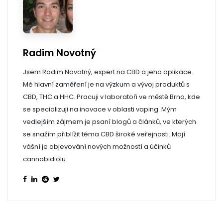
Radim Novotný
Jsem Radim Novotný, expert na CBD a jeho aplikace.
Mé hlavní zaměření je na výzkum a vývoj produktů s
CBD, THC a HHC. Pracuji v laboratoři ve městě Brno, kde
se specializuji na inovace v oblasti vaping. Mým
vedlejším zájmem je psaní blogů a článků, ve kterých
se snažím přiblížit téma CBD široké veřejnosti. Mojí
vášní je objevování nových možností a účinků
cannabidiolu.