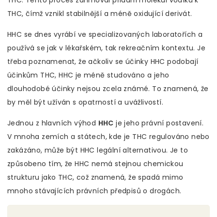
THC. Tento proces zahrnoval přidání molekul vodíku k
THC, čímž vznikl stabilnější a méně oxidující derivát.
HHC se dnes vyrábí ve specializovaných laboratořích a
používá se jak v lékařském, tak rekreačním kontextu. Je
třeba poznamenat, že ačkoliv se účinky HHC podobají
účinkům THC, HHC je méně studováno a jeho
dlouhodobé účinky nejsou zcela známé. To znamená, že
by měl být užíván s opatrností a uvážlivostí.
Jednou z hlavních výhod
HHC
je jeho právní postavení.
V mnoha zemích a státech, kde je THC regulováno nebo
zakázáno, může být HHC legální alternativou. Je to
způsobeno tím, že HHC nemá stejnou chemickou
strukturu jako THC, což znamená, že spadá mimo
mnoho stávajících právních předpisů o drogách.