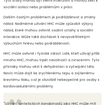
Tyto stavy mohou být velmi intenzivní a mohou vést k
sociální izolaci nebo problémům v práci.
Dalším častým problémem je podrážděnost a změny
nálad. Nadměrné užívání HHC může způsobit výkyvy
nálad, které mohou ovlivnit osobní vztahy a sociální
interakce. Může také docházet k nevysvětlitelným
výbuchům hněvu nebo podrážděnosti.
HHC může ovlivnit i fyzické zdraví. Lidé, kteří užívají příliš
mnoho HHC, mohou trpět nevolností a zvracením. Tyto
příznaky mohou vést k dehydrataci a vyčerpání těla.
Navíc může dojít ke zrychlenému tepu a zvýšenému
krevnímu tlaku, což je obzvlášť nebezpečné pro osoby s
kardiovaskulárními problémy.
"Užívání syntetických kanabinoidů jako HHC může mít