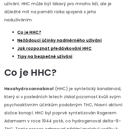
užívání. HHC může být lákavý pro mnoho lidí, ale je
důležité mít na paměti rizika spojená s jeho
nadužíváním.
Co je HHC?
Nežádoucí účinky nadměrného užívání
Jak rozpoznat předávkování HHC
Tipy na bezpečné užívání
Co je HHC?
Hexahydrocannabinol
(HHC) je syntetický kanabinoid,
který si v posledních letech získal pozornost kvůli svým
psychoaktivním účinkům podobným THC, hlavní aktivní
složce konopí. HHC byl poprvé syntetizován Rogerem
Adamsem v roce 1944 poté, co hydrogenoval delta-9-