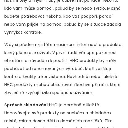
našimi těly a myslí. Taky je dobré mít po ruce někoho,
kdo vám může pomoci, pokud by se něco zvrtlo. Možná
budete potřebovat někoho, kdo vás podpoří, poradí
nebo vám přijde na pomoc, pokud by se situace začala
vymykat kontrole.
Vždy si předem zjistěte maximum informací o produktu,
který plánujete užívat. V první řadě věnujte pozornost
etiketám a návodům k použití. HHC produkty by měly
pocházet od renomovaných výrobců, kteří zajišťují
kontrolu kvality a konzistenci. Nevhodné nebo falešné
HHC produkty mohou obsahovat škodlivé příměsi, které
zbytečně zvyšují rizika spojená s užíváním.
Správné skladování
HHC je neméně důležité.
Uchovávejte své produkty na suchém a chladném
místě, mimo dosah dětí a domácích mazlíčků. Tím