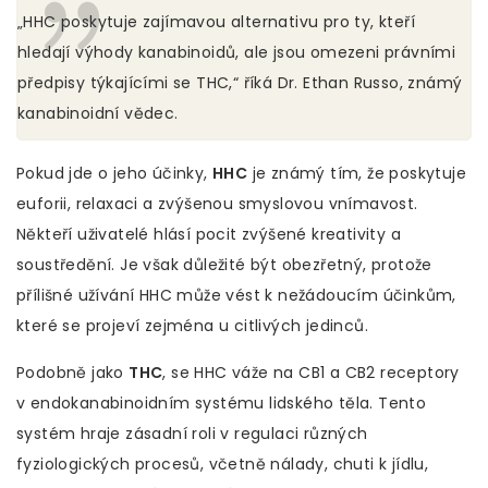
„HHC poskytuje zajímavou alternativu pro ty, kteří
hledají výhody kanabinoidů, ale jsou omezeni právními
předpisy týkajícími se THC,“ říká Dr. Ethan Russo, známý
kanabinoidní vědec.
Pokud jde o jeho účinky,
HHC
je známý tím, že poskytuje
euforii, relaxaci a zvýšenou smyslovou vnímavost.
Někteří uživatelé hlásí pocit zvýšené kreativity a
soustředění. Je však důležité být obezřetný, protože
přílišné užívání HHC může vést k nežádoucím účinkům,
které se projeví zejména u citlivých jedinců.
Podobně jako
THC
, se HHC váže na CB1 a CB2 receptory
v endokanabinoidním systému lidského těla. Tento
systém hraje zásadní roli v regulaci různých
fyziologických procesů, včetně nálady, chuti k jídlu,