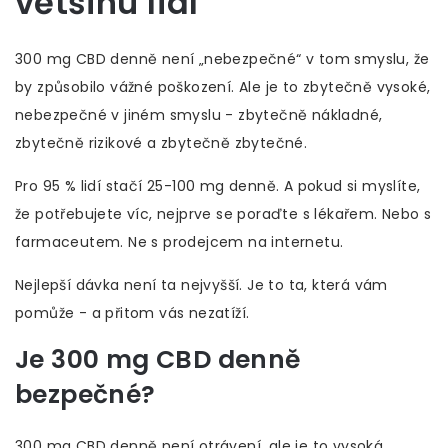
většinu lidí
300 mg CBD denně není „nebezpečné“ v tom smyslu, že
by způsobilo vážné poškození. Ale je to zbytečně vysoké,
nebezpečné v jiném smyslu - zbytečně nákladné,
zbytečně rizikové a zbytečně zbytečné.
Pro 95 % lidí stačí 25-100 mg denně. A pokud si myslíte,
že potřebujete víc, nejprve se poraďte s lékařem. Nebo s
farmaceutem. Ne s prodejcem na internetu.
Nejlepší dávka není ta nejvyšší. Je to ta, která vám
pomůže - a přitom vás nezatíží.
Je 300 mg CBD denně
bezpečné?
300 mg CBD denně není otrávení, ale je to vysoká