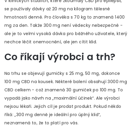
V klinických studiích, které zkoumaly CBD pro epilepsii,
se používaly dávky až 20 mg na kilogram tělesné
hmotnosti denně. Pro člověka s 70 kg to znamená 1400
mg za den. Takže 300 mg není vědecky nebezpečné -
ale je to velmi vysoká dávka pro běžného uživatele, který
nechce léčit onemocnění, ale jen cítit klid.
Co říkají výrobci a trh?
Na trhu se objevují gumičky s 25 mg, 50 mg, dokonce
100 mg CBD na kousek. Některé balení obsahují 3000 mg
CBD celkem - což znamená 30 gumiček po 100 mg. To
vypadá jako návrh na „maximální účinek“. Ale výrobci
nejsou lékaři. Jejich cíl je prodat produkt. Pokud někdo
říká: „300 mg denně je ideální pro úplný klid“,
neznamená to, že to platí pro vás.