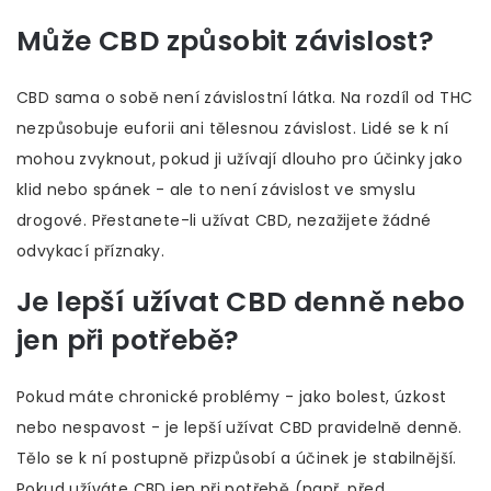
Může CBD způsobit závislost?
CBD sama o sobě není závislostní látka. Na rozdíl od THC
nezpůsobuje euforii ani tělesnou závislost. Lidé se k ní
mohou zvyknout, pokud ji užívají dlouho pro účinky jako
klid nebo spánek - ale to není závislost ve smyslu
drogové. Přestanete-li užívat CBD, nezažijete žádné
odvykací příznaky.
Je lepší užívat CBD denně nebo
jen při potřebě?
Pokud máte chronické problémy - jako bolest, úzkost
nebo nespavost - je lepší užívat CBD pravidelně denně.
Tělo se k ní postupně přizpůsobí a účinek je stabilnější.
Pokud užíváte CBD jen při potřebě (např. před