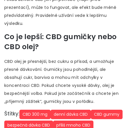
prezentací), může to fungovat, ale efekt bude méně
předvídatelný. Pravidelné užívání vede k lepšímu
výsledku.
Co je lepší: CBD gumičky nebo
CBD olej?
CBD olej je přesnější, bez cukru a přísad, a umožňuje
přesné dávkování. Gumičky jsou pohodlnější, ale
obsahují cukr, barviva a mohou mít odchylky v
koncentraci CBD. Pokud chcete vysoké dávky, olej je
bezpečnější volba. Pokud jste začátečník a chcete jen
„příjemný zážitek“, gumičky jsou v pořádku.
Štítky:
CBD 300 mg
denní dávka CBD
CBD gummy
bezpečná dávka CBD
příliš mnoho CBD