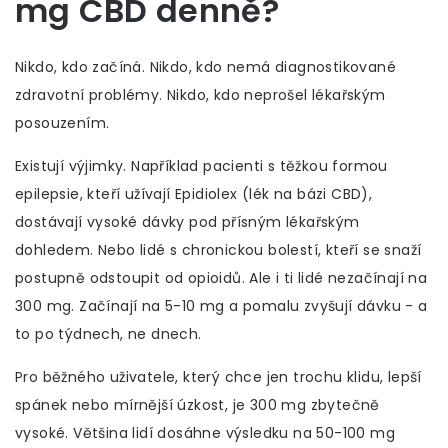
mg CBD denně?
Nikdo, kdo začíná. Nikdo, kdo nemá diagnostikované
zdravotní problémy. Nikdo, kdo neprošel lékařským
posouzením.
Existují výjimky. Například pacienti s těžkou formou
epilepsie, kteří užívají Epidiolex (lék na bázi CBD),
dostávají vysoké dávky pod přísným lékařským
dohledem. Nebo lidé s chronickou bolestí, kteří se snaží
postupně odstoupit od opioidů. Ale i ti lidé nezačínají na
300 mg. Začínají na 5-10 mg a pomalu zvyšují dávku - a
to po týdnech, ne dnech.
Pro běžného uživatele, který chce jen trochu klidu, lepší
spánek nebo mírnější úzkost, je 300 mg zbytečně
vysoké. Většina lidí dosáhne výsledku na 50-100 mg