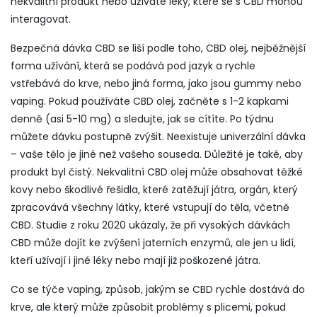
nekvalitní produkt nebo užíváte léky, které se s CBD mohou
interagovat.
Bezpečná dávka CBD se liší podle toho,
CBD olej
,
nejběžnější
forma užívání, která se podává pod jazyk a rychle
vstřebává do krve
, nebo jiná forma, jako jsou gummy nebo
vaping. Pokud používáte CBD olej, začněte s 1-2 kapkami
denně (asi 5-10 mg) a sledujte, jak se cítíte. Po týdnu
můžete dávku postupně zvýšit. Neexistuje univerzální dávka
– vaše tělo je jiné než vašeho souseda. Důležité je také, aby
produkt byl čistý. Nekvalitní CBD olej může obsahovat těžké
kovy nebo škodlivé řešidla, které zatěžují
játra
,
orgán, který
zpracovává všechny látky, které vstupují do těla, včetně
CBD
. Studie z roku 2020 ukázaly, že při vysokých dávkách
CBD může dojít ke zvýšení jaterních enzymů, ale jen u lidí,
kteří užívají i jiné léky nebo mají již poškozené játra.
Co se týče
vaping
,
způsob, jakým se CBD rychle dostává do
krve, ale který může způsobit problémy s plicemi, pokud