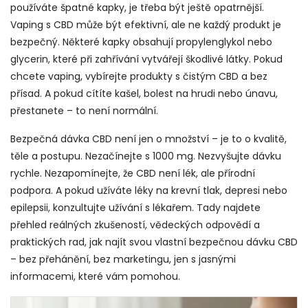
používáte špatné kapky
, je třeba být ještě opatrnější.
Vaping s CBD může být efektivní, ale ne každý produkt je
bezpečný. Některé kapky obsahují propylenglykol nebo
glycerin, které při zahřívání vytvářejí škodlivé látky. Pokud
chcete vaping, vybírejte produkty s čistým CBD a bez
přísad. A pokud cítíte kašel, bolest na hrudi nebo únavu,
přestanete – to není normální.
Bezpečná dávka CBD není jen o množství – je to o kvalitě,
těle a postupu. Nezačínejte s 1000 mg. Nezvyšujte dávku
rychle. Nezapomínejte, že CBD není lék, ale přírodní
podpora. A pokud užíváte léky na krevní tlak, depresi nebo
epilepsii, konzultujte užívání s lékařem. Tady najdete
přehled reálných zkušeností, vědeckých odpovědí a
praktických rad, jak najít svou vlastní bezpečnou dávku CBD
– bez přehánění, bez marketingu, jen s jasnými
informacemi, které vám pomohou.