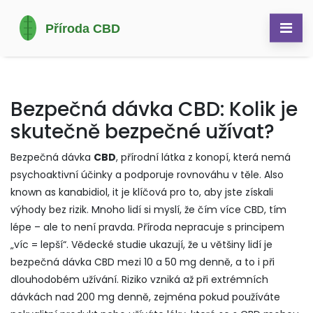
Bezpečná dávka CBD: Kolik je
skutečně bezpečné užívat?
Bezpečná dávka
CBD
,
přírodní látka z konopí, která nemá
psychoaktivní účinky a podporuje rovnováhu v těle
. Also
known as
kanabidiol
, it je klíčová pro to, aby jste získali
výhody bez rizik.
Mnoho lidí si myslí, že čím více CBD, tím
lépe – ale to není pravda. Příroda nepracuje s principem
„víc = lepší“. Vědecké studie ukazují, že u většiny lidí je
bezpečná dávka CBD mezi 10 a 50 mg denně, a to i při
dlouhodobém užívání. Riziko vzniká až při extrémních
dávkách nad 200 mg denně, zejména pokud používáte