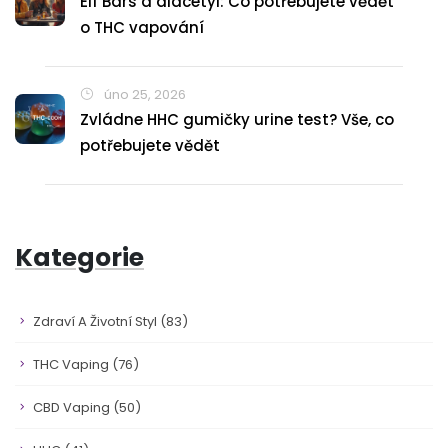
Elf Bars a diacetyl: Co potřebujete vědět
o THC vapování
úno 25, 2026
Zvládne HHC gumičky urine test? Vše, co
potřebujete vědět
Kategorie
Zdraví A Životní Styl
(83)
THC Vaping
(76)
CBD Vaping
(50)