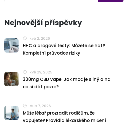
Nejnovější příspěvky
kvě 2, 2026
HHC a drogové testy: Můžete selhat?
Kompletní průvodce riziky
kvě 29, 2025
300mg CBD vape: Jak moc je silný a na
co si dát pozor?
dub 7, 2026
Může lékař prozradit rodičům, že
vapujete? Pravidla lékařského mlčení