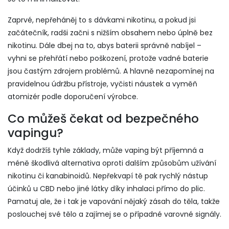
Zaprvé, nepřeháněj to s dávkami nikotinu, a pokud jsi
začátečník, radši začni s nižším obsahem nebo úplně bez
nikotinu. Dále dbej na to, abys baterii správně nabíjel –
vyhni se přehřátí nebo poškození, protože vadné baterie
jsou častým zdrojem problémů. A hlavně nezapomínej na
pravidelnou údržbu přístroje, vyčisti náustek a vyměň
atomizér podle doporučení výrobce.
Co můžeš čekat od bezpečného
vapingu?
Když dodržíš tyhle základy, může vaping být příjemná a
méně škodlivá alternativa oproti dalším způsobům užívání
nikotinu či kanabinoidů. Nepřekvapí tě pak rychlý nástup
účinků u CBD nebo jiné látky díky inhalaci přímo do plic.
Pamatuj ale, že i tak je vapování nějaký zásah do těla, takže
poslouchej své tělo a zajímej se o případné varovné signály.