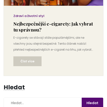
Zdraví a životní styl
Nejbezpečnější e-cigarety: Jak vybrat
tu správnou?
E-cigarety se stávají stále populárnějšími, ale ne
všechny jsou stejně bezpečné. Tento článek nabízí
přehled nejbezpečnějších e-cigaret na trhu, jak vybrat
tu správnou a na co si dát pozor při jejich používání.
Číst více
Dozvíte se také užitečné tipy a zajímavá fakta týkající
se zdravého vapování.
Hledat