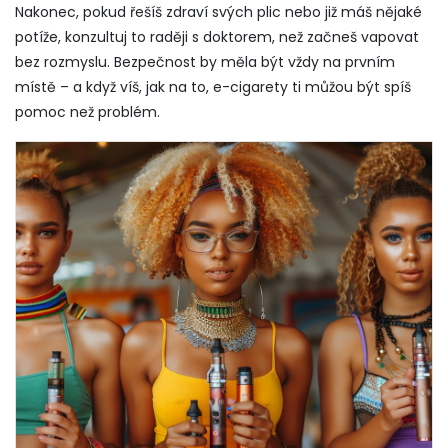
Nakonec, pokud řešíš zdraví svých plic nebo již máš nějaké
potíže, konzultuj to raději s doktorem, než začneš vapovat
bez rozmyslu. Bezpečnost by měla být vždy na prvním
místě – a když víš, jak na to, e-cigarety ti můžou být spíš
pomoc než problém.