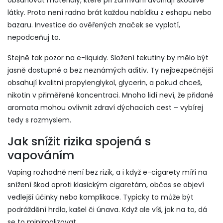
obsahovat materiály, které při zahřívání uvolňují škodlivé
látky. Proto není radno brát každou nabídku z eshopu nebo
bazaru. Investice do ověřených značek se vyplatí,
nepodceňuj to.
Stejně tak pozor na e-liquidy. Složení tekutiny by mělo být
jasně dostupné a bez neznámých aditiv. Ty nejbezpečnější
obsahují kvalitní propylenglykol, glycerin, a pokud chceš,
nikotin v přiměřené koncentraci. Mnoho lidí neví, že přidané
aromata mohou ovlivnit zdraví dýchacích cest – vybírej
tedy s rozmyslem.
Jak snížit rizika spojená s
vapováním
Vaping rozhodně není bez rizik, a i když e-cigarety míří na
snížení škod oproti klasickým cigaretám, občas se objeví
vedlejší účinky nebo komplikace. Typicky to může být
podráždění hrdla, kašel či únava. Když ale víš, jak na to, dá
se to minimalizovat.