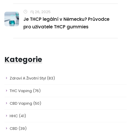
říj 26, 2025
Je THCP legální v Německu? Průvodce
pro uživatele THCP gummies
Kategorie
Zdraví A Životní Styl
(83)
THC Vaping
(76)
CBD Vaping
(50)
HHC
(41)
CBD
(39)