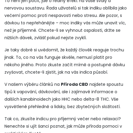
To není jen pocit, jde o reálný efekt na vaše svaly a
nervovou soustavu. Řada uživatelů si tak indiku oblíbila jako
večerní pomoc proti nespavosti nebo stresu. Ale pozor, s
dávkou to nepřehánějte – moc indiky vás může unavit víc,
než je příjemné. Chcete-li se vyhnout ospalosti, držte se
nižších dávek, zvlášť pokud nejste zvyklí.
Je taky dobré si uvědomit, že každý člověk reaguje trochu
jinak. To, co na vás funguje skvěle, nemusí platit pro
někoho jiného. Proto zkuste začít mírně a postupně dávku
zvyšovat, chcete-li zjistit, jak na vás indica působí.
V našem výběru článků na
Příroda CBD
najdete spoustu
tipů k vapování, dávkování, ale i zajímavé informace o
dalších kanabinoidech jako HHC nebo delta-8 THC. Vše
vysvětlené přehledně a lidsky, bez zbytečných složitostí.
Tak co, zkusíte indicu pro příjemný večer nebo relaxaci?
Nenechte si ujít šanci poznat, jak může příroda pomoci v