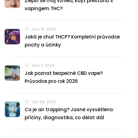
Zlepší se můj vzhled, když přestanu s
vapingem THC?
čec 15, 2026
Jaká je chuť THCP? Kompletní průvodce
pocity a účinky
čen 7, 2026
Jak poznat bezpečné CBD vape?
Průvodce pro rok 2026
srp 29, 2025
Co je air trapping? Jasně vysvětleno:
příčiny, diagnostika, co dělat dál