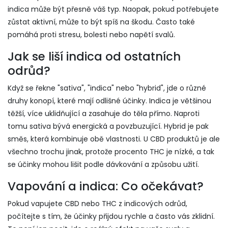
indica může být přesně váš typ. Naopak, pokud potřebujete
zůstat aktivní, může to být spíš na škodu. Často také
pomáhá proti stresu, bolesti nebo napětí svalů.
Jak se liší indica od ostatních
odrůd?
Když se řekne "sativa", "indica" nebo "hybrid", jde o různé
druhy konopí, které mají odlišné účinky. Indica je většinou
těžší, více uklidňující a zasahuje do těla přímo. Naproti
tomu sativa bývá energická a povzbuzující. Hybrid je pak
směs, která kombinuje obě vlastnosti. U CBD produktů je ale
všechno trochu jinak, protože procento THC je nízké, a tak
se účinky mohou lišit podle dávkování a způsobu užití.
Vapování a indica: Co očekávat?
Pokud vapujete CBD nebo THC z indicových odrůd,
počítejte s tím, že účinky přijdou rychle a často vás zklidní.