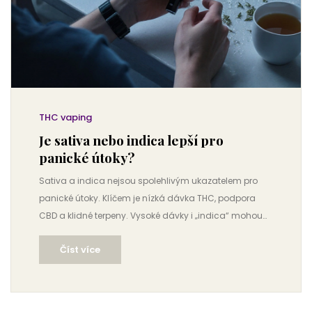
THC vaping
Je sativa nebo indica lepší pro
panické útoky?
Sativa a indica nejsou spolehlivým ukazatelem pro
panické útoky. Klíčem je nízká dávka THC, podpora
CBD a klidné terpeny. Vysoké dávky i „indica“ mohou
zhoršit úzkost.
Číst více