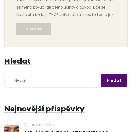
zejména pokud jde o jeho účinky a původ. Lidé se
často ptají, zda je THCP spíše sativa nebo indica a jak
se tyto vlastnosti odráží v gumídkách. Tento článek
Číst více
přináší odpověď a nabízí přehled o tom, jak tento
kanabinoid funguje, čím je unikátní a jak ho můžeme
klasifikovat. Také obsahuje tipy, jak nejlépe využít THCP
gumídky.
Hledat
Nejnovější příspěvky
úno 14, 2026