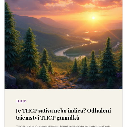
THCP
Je THCP sativa nebo indica? Odhalení
tajemství THCP gumídků
THCP je nový kanabinoid, který vzbuzuje mnoho otázek,